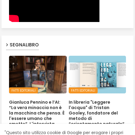
SEGNALIBRO
FATTI EDITORIALI
FATTI EDITORIALI
Gianluca Pennino e l’AI:
In libreria "Leggere
“La vera minaccia non è
l'acqua" di Tristan
la macchina che pensa. È
Gooley, fondatore del
l'essere umano che
metodo di
smette”. L'intervista
“orientamento naturale”
"Questo sito utilizza cookie di Google per erogare i propri
Luglio 01, 2026
Giugno 24, 2026