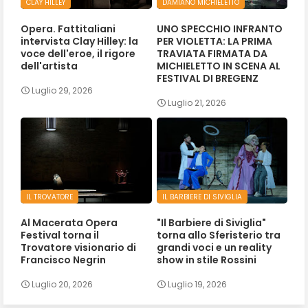
CLAY HILLEY
DAMIANO MICHIELETTO
Opera. Fattitaliani
UNO SPECCHIO INFRANTO
intervista Clay Hilley: la
PER VIOLETTA: LA PRIMA
voce dell'eroe, il rigore
TRAVIATA FIRMATA DA
dell'artista
MICHIELETTO IN SCENA AL
FESTIVAL DI BREGENZ
Luglio 29, 2026
Luglio 21, 2026
IL TROVATORE
IL BARBIERE DI SIVIGLIA
Al Macerata Opera
"Il Barbiere di Siviglia"
Festival torna il
torna allo Sferisterio tra
Trovatore visionario di
grandi voci e un reality
Francisco Negrin
show in stile Rossini
Luglio 20, 2026
Luglio 19, 2026