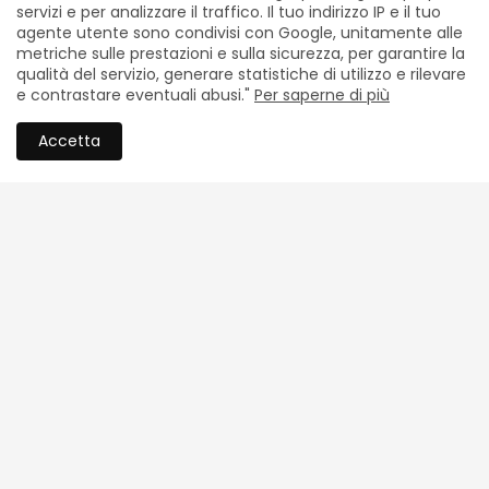
servizi e per analizzare il traffico. Il tuo indirizzo IP e il tuo
agente utente sono condivisi con Google, unitamente alle
metriche sulle prestazioni e sulla sicurezza, per garantire la
qualità del servizio, generare statistiche di utilizzo e rilevare
e contrastare eventuali abusi."
Per saperne di più
Accetta
FATTI EDITORIALI
FATTI EDITORIALI
Vincenzo Mangione, tra il
Tre libri per l’Ottavo
buio della paura e la luce
Centenario. Francesco
della coscienza: il viaggio
senza retorica
interiore di "Era una notte
buia e favolosa"
Maggio 25, 2026
Giugno 22, 2026