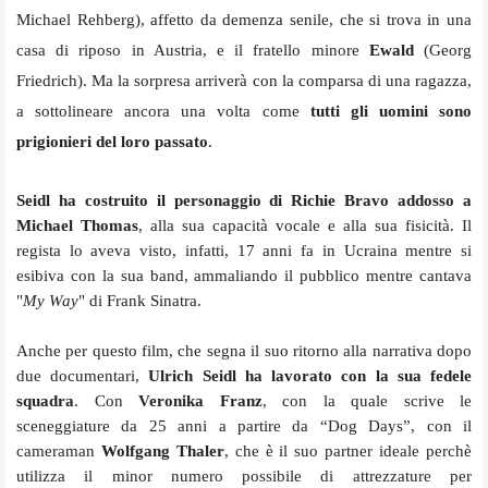
Michael Rehberg), affetto da demenza senile, che si trova in una
casa di riposo in Austria, e il fratello minore
Ewald
(Georg
Friedrich). Ma la sorpresa arriverà con la comparsa di una ragazza,
a sottolineare ancora una volta come
tutti gli uomini sono
prigionieri del loro passato
.
Seidl ha costruito il personaggio di Richie Bravo addosso a
Michael Thomas
, alla sua capacità vocale e alla sua fisicità. Il
regista lo aveva visto, infatti, 17 anni fa in Ucraina mentre si
esibiva con la sua band, ammaliando il pubblico mentre cantava
"
My Way
" di Frank Sinatra.
Anche per questo film, che segna il suo ritorno alla narrativa dopo
due documentari,
Ulrich Seidl ha lavorato
con la sua fedele
squadra
. Con
Veronika Franz
, con la quale scrive le
sceneggiature da 25 anni a partire da “Dog Days”, con il
cameraman
Wolfgang Thaler
, che è il suo partner ideale perchè
utilizza il minor numero possibile di attrezzature per