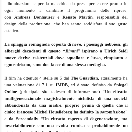
l'illuminazione e per la macchina da presa per essere pronto in
ogni momento a cambiare il programma delle riprese,
con
Andreas Donhauser
e
Renate Martin
, responsabili del
design della produzione, che ben sanno soddisfare il suo gusto
estetico.
La spiaggia romagnola coperta di neve, i paesaggi nebbiosi, gli
alberghi decadenti di questo “
Rimini
” ispirano a Ulrich Seidl
nuove derive esistenziali dove squallore e lusso, rimpianto e
egocentrismo, sono due facce di una stessa medaglia.
Il film ha ottenuto 4 stelle su 5 dal
The Guardian,
attualmente ha
una valutazione di 7.1 su
IMDB,
ed è stato definito da
Spiegel
Online
(principale sito tedesco di informazione)
“Un ritratto
multigenerazionale magistralmente nichilista di una società
abbandonata da una madre, proprio prima di quella che il
cinico francese Michel Houellebecq ha definito la
sottomissione
"
e da Screendaily “Un ritratto esperto di degenerazione, ma
invariabilmente con una svolta comica e probabilmente un