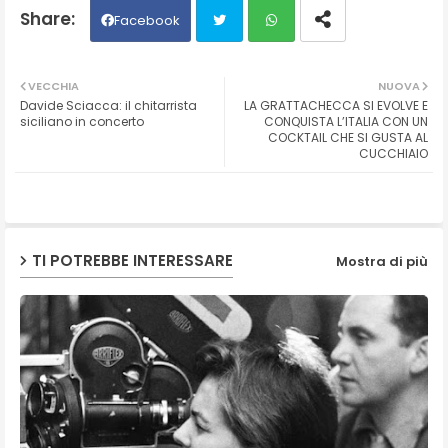
Facebook
Twit
Wh
VECCHIA
NUOVA
Davide Sciacca: il chitarrista
LA GRATTACHECCA SI EVOLVE E
ter
ats
siciliano in concerto
CONQUISTA L’ITALIA CON UN
COCKTAIL CHE SI GUSTA AL
CUCCHIAIO
ap
p
TI POTREBBE INTERESSARE
Mostra di più