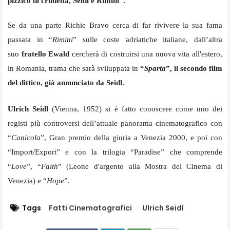
pizzico di crudeltà, Seidl è Rimini”.
Se da una parte Richie Bravo cerca di far rivivere la sua fama
passata in “
Rimini
” sulle coste adriatiche italiane, dall’altra
suo
fratello Ewald
cercherà di costruirsi una nuova vita all'estero,
in Romania, trama che sarà sviluppata in
“
Sparta
”, il secondo film
del dittico, già annunciato da Seidl.
Ulrich Seidl
(Vienna, 1952) si è fatto conoscere come uno dei
registi più controversi dell’attuale panorama cinematografico con
“
Canicola
”, Gran premio della giuria a Venezia 2000, e poi con
“Import/Export” e con la trilogia “Paradise” che comprende
“
Love
”, “
Faith
” (Leone d'argento alla Mostra del Cinema di
Venezia) e “
Hope
”.
Tags
Fatti Cinematografici
Ulrich Seidl