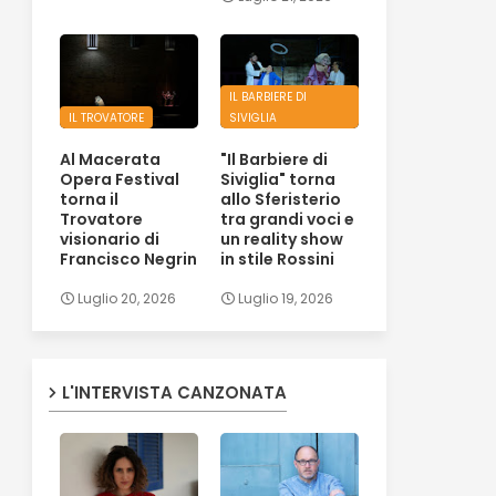
IL BARBIERE DI
IL TROVATORE
SIVIGLIA
Al Macerata
"Il Barbiere di
Opera Festival
Siviglia" torna
torna il
allo Sferisterio
Trovatore
tra grandi voci e
visionario di
un reality show
Francisco Negrin
in stile Rossini
Luglio 20, 2026
Luglio 19, 2026
L'INTERVISTA CANZONATA