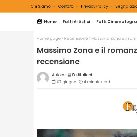
Chi Siamo
Contatti
Privacy Policy
Segnalazio
Home
Fatti Artistici
Fatti Cinematograf
Home page
Recensione
Massimo Zona e il roma
Massimo Zona e il romanzo
recensione
Fattitaliani
07 giugno
4 minute read