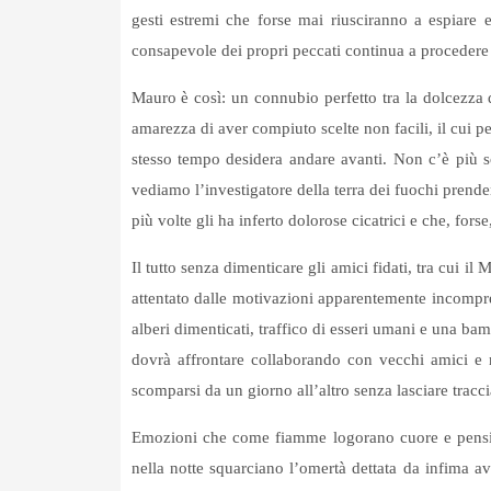
gesti estremi che forse mai riusciranno a espiare 
consapevole dei propri peccati continua a procedere f
Mauro è così: un connubio perfetto tra la dolcezza di
amarezza di aver compiuto scelte non facili, il cui p
stesso tempo desidera andare avanti. Non c’è più so
vediamo l’investigatore della terra dei fuochi prende
più volte gli ha inferto dolorose cicatrici e che, fo
Il tutto senza dimenticare gli amici fidati, tra cui il
attentato dalle motivazioni apparentemente incompre
alberi dimenticati, traffico di esseri umani e una b
dovrà affrontare collaborando con vecchi amici e n
scomparsi da un giorno all’altro senza lasciare tracc
Emozioni che come fiamme logorano cuore e pensie
nella notte squarciano l’omertà dettata da infima a