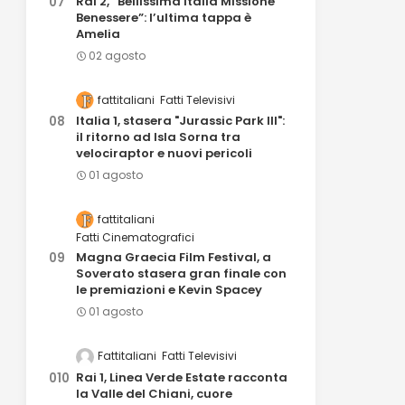
Rai 2, “Bellissima Italia Missione
Benessere”: l’ultima tappa è
Amelia
02 agosto
fattitaliani
Fatti Televisivi
Italia 1, stasera "Jurassic Park III":
il ritorno ad Isla Sorna tra
velociraptor e nuovi pericoli
01 agosto
fattitaliani
Fatti Cinematografici
Magna Graecia Film Festival, a
Soverato stasera gran finale con
le premiazioni e Kevin Spacey
01 agosto
Fattitaliani
Fatti Televisivi
Rai 1, Linea Verde Estate racconta
la Valle del Chiani, cuore