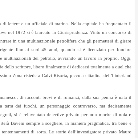
 lettere e un ufficiale di marina. Nella capitale ha frequentato il
 dove nel 1972 si è laureato in Giurisprudenza. Vinto un concorso di
ntrare in una multinazionale petrolifera che gli permetterà di girare
rigente fino ai suoi 45 anni, quando si è licenziato per fondare
le multinazionali del petrolio, avviando un lavoro in proprio. Oggi,
lie dello scrittore, libero finalmente di dedicarsi totalmente a quel che
ssimo Zona risiede a Calvi Risorta, piccola cittadina dell’hinterland
omanesco, di racconti brevi e di romanzi, dalla sua penna è nato il
la terra dei fuochi, un personaggio controverso, ma decisamente
egreti, si è reinventato detective privato per non morire di noia e
orterà Baveni sempre a scegliere, in maniera pragmatica, tra bene e
tentennamenti di sorta. Le storie dell’investigatore privato Mauro