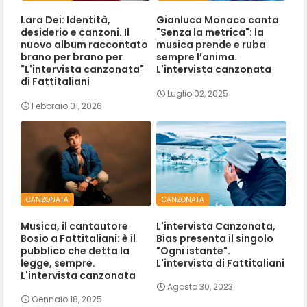
Lara Dei: Identità,
Gianluca Monaco canta
desiderio e canzoni. Il
"Senza la metrica": la
nuovo album raccontato
musica prende e ruba
brano per brano per
sempre l’anima.
"L'intervista canzonata"
L'intervista canzonata
di Fattitaliani
Luglio 02, 2025
Febbraio 01, 2026
CANZONATA
CANZONATA
Musica, il cantautore
L'intervista Canzonata,
Bosio a Fattitaliani: è il
Bias presenta il singolo
pubblico che detta la
"Ogni istante".
legge, sempre.
L'intervista di Fattitaliani
L'intervista canzonata
Agosto 30, 2023
Gennaio 18, 2025