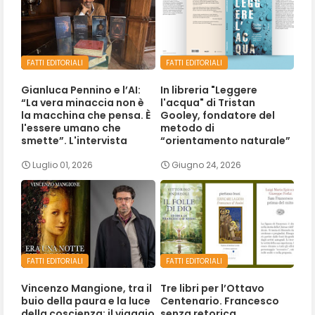
FATTI EDITORIALI
FATTI EDITORIALI
Gianluca Pennino e l’AI:
In libreria "Leggere
“La vera minaccia non è
l'acqua" di Tristan
la macchina che pensa. È
Gooley, fondatore del
l'essere umano che
metodo di
smette”. L'intervista
“orientamento naturale”
Luglio 01, 2026
Giugno 24, 2026
FATTI EDITORIALI
FATTI EDITORIALI
Vincenzo Mangione, tra il
Tre libri per l’Ottavo
buio della paura e la luce
Centenario. Francesco
della coscienza: il viaggio
senza retorica