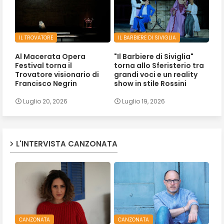
IL TROVATORE
IL BARBIERE DI SIVIGLIA
Al Macerata Opera
"Il Barbiere di Siviglia"
Festival torna il
torna allo Sferisterio tra
Trovatore visionario di
grandi voci e un reality
Francisco Negrin
show in stile Rossini
Luglio 20, 2026
Luglio 19, 2026
L'INTERVISTA CANZONATA
CANZONATA
CANZONATA