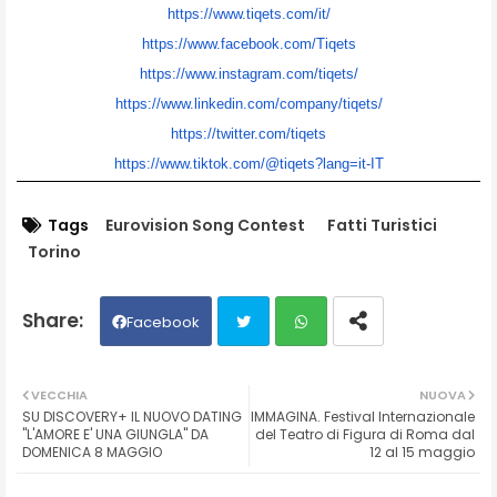
https://www.tiqets.com/it/
https://www.facebook.com/
Tiqets
https://www.instagram.com/
tiqets/
https://www.linkedin.com/
company/tiqets/
https://twitter.com/tiqets
https://www.tiktok.com/@
tiqets?lang=it-IT
Tags
Eurovision Song Contest
Fatti Turistici
Torino
Facebook
Twit
Wh
VECCHIA
NUOVA
SU DISCOVERY+ IL NUOVO DATING
IMMAGINA. Festival Internazionale
ter
ats
"L'AMORE E' UNA GIUNGLA" DA
del Teatro di Figura di Roma dal
DOMENICA 8 MAGGIO
12 al 15 maggio
ap