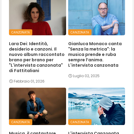
CANZONATA
CANZONATA
Lara Dei: Identità,
Gianluca Monaco canta
desiderio e canzoni. Il
"Senza la metrica": la
nuovo album raccontato
musica prende e ruba
brano per brano per
sempre l’anima.
"L'intervista canzonata"
L'intervista canzonata
di Fattitaliani
Luglio 02, 2025
Febbraio 01, 2026
CANZONATA
CANZONATA
Musica, il cantautore
L'intervista Canzonata,