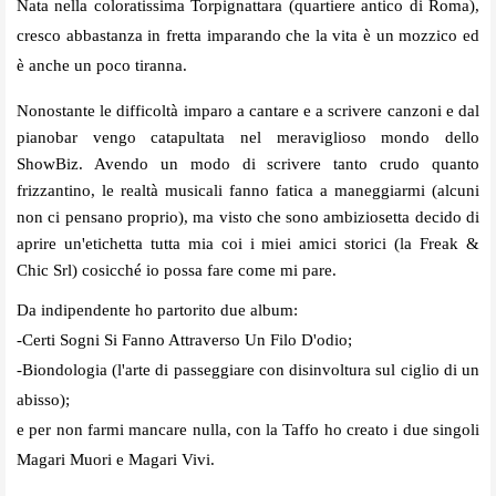
Nata nella coloratissima Torpignattara (quartiere antico di Roma),
cresco abbastanza in fretta imparando che la vita è un mozzico ed
è anche un poco tiranna.
Nonostante le difficoltà imparo a cantare e a scrivere canzoni e dal
pianobar vengo catapultata nel meraviglioso mondo dello
ShowBiz. Avendo un modo di scrivere tanto crudo quanto
frizzantino, le realtà musicali fanno fatica a maneggiarmi (alcuni
non ci pensano proprio), ma visto che sono ambiziosetta decido di
aprire un'etichetta tutta mia coi i miei amici storici (la Freak &
Chic Srl) cosicché io possa fare come mi pare.
Da indipendente ho partorito due album:
-Certi Sogni Si Fanno Attraverso Un Filo D'odio;
-Biondologia (l'arte di passeggiare con disinvoltura sul ciglio di un
abisso);
e per non farmi mancare nulla, con la Taffo ho creato i due singoli
Magari Muori e Magari Vivi.