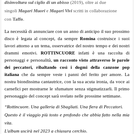
disinvoltura sul ciglio di un abisso
(2019), oltre ai due
singoli
Magari Muori
e
Magari Vivi
scritti in collaborazione
con
Taffo
.
La necessità di annunciare con un anno di anticipo il suo prossimo
disco è legata al concept, da sempre
Romina
costruisce i suoi
lavori attorno a un tema, osservatrice del nostro tempo e dei nostri
drammi emotivi.
ROTTINCUORE
infatti è una raccolta di
personaggi e personalità,
un racconto visto attraverso le parole
dei peccatori, ribaltando così i dogmi della canzone pop
italiana
che da sempre veste i panni del ferito per amore. La
nostra biondissima cantautrice, con la sua acuta ironia, da voce ai
carnefici per mostrarne le sfumature senza stigmatizzarli. Il primo
personaggio del concept sarà svelato nelle prossime settimane.
“Rottincuore. Una galleria di Sbagliati. Una fiera di Peccatori.
Questo è il viaggio più tosto e profondo che abbia fatto nella mia
vita.
L'album uscirà nel 2023 a chiusura cerchio.