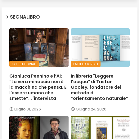
SEGNALIBRO
FATTI EDITORIALI
FATTI EDITORIALI
Gianluca Pennino e l’AI:
In libreria "Leggere
“La vera minaccia non è
l'acqua" di Tristan
la macchina che pensa. È
Gooley, fondatore del
l'essere umano che
metodo di
smette”. L'intervista
“orientamento naturale”
Luglio 01, 2026
Giugno 24, 2026