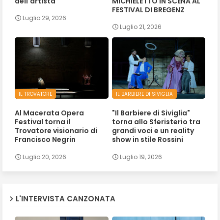
dell'artista
MICHIELETTO IN SCENA AL
FESTIVAL DI BREGENZ
Luglio 29, 2026
Luglio 21, 2026
IL TROVATORE
IL BARBIERE DI SIVIGLIA
Al Macerata Opera
"Il Barbiere di Siviglia"
Festival torna il
torna allo Sferisterio tra
Trovatore visionario di
grandi voci e un reality
Francisco Negrin
show in stile Rossini
Luglio 20, 2026
Luglio 19, 2026
L'INTERVISTA CANZONATA