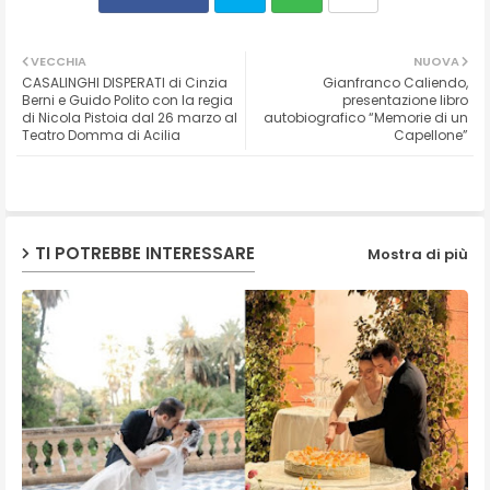
Twit
Wh
VECCHIA
NUOVA
CASALINGHI DISPERATI di Cinzia
Gianfranco Caliendo,
ter
ats
Berni e Guido Polito con la regia
presentazione libro
di Nicola Pistoia dal 26 marzo al
autobiografico “Memorie di un
Teatro Domma di Acilia
Capellone”
ap
p
TI POTREBBE INTERESSARE
Mostra di più