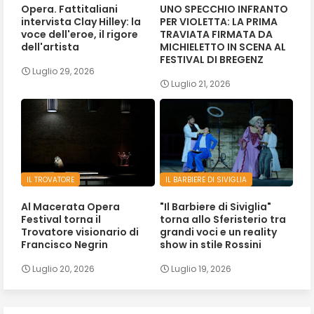
Opera. Fattitaliani
UNO SPECCHIO INFRANTO
intervista Clay Hilley: la
PER VIOLETTA: LA PRIMA
voce dell'eroe, il rigore
TRAVIATA FIRMATA DA
dell'artista
MICHIELETTO IN SCENA AL
FESTIVAL DI BREGENZ
Luglio 29, 2026
Luglio 21, 2026
IL TROVATORE
IL BARBIERE DI SIVIGLIA
Al Macerata Opera
"Il Barbiere di Siviglia"
Festival torna il
torna allo Sferisterio tra
Trovatore visionario di
grandi voci e un reality
Francisco Negrin
show in stile Rossini
Luglio 20, 2026
Luglio 19, 2026