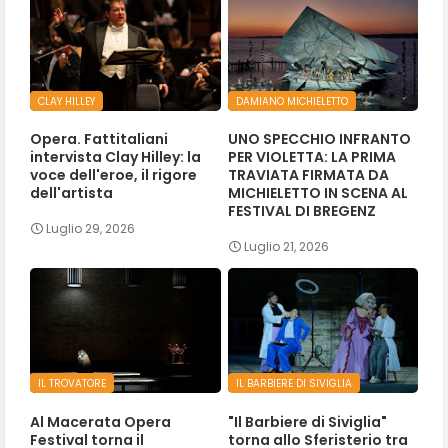
CLAY HILLEY
DAMIANO MICHIELETTO
Opera. Fattitaliani
UNO SPECCHIO INFRANTO
intervista Clay Hilley: la
PER VIOLETTA: LA PRIMA
voce dell'eroe, il rigore
TRAVIATA FIRMATA DA
dell'artista
MICHIELETTO IN SCENA AL
FESTIVAL DI BREGENZ
Luglio 29, 2026
Luglio 21, 2026
IL TROVATORE
IL BARBIERE DI SIVIGLIA
Al Macerata Opera
"Il Barbiere di Siviglia"
Festival torna il
torna allo Sferisterio tra