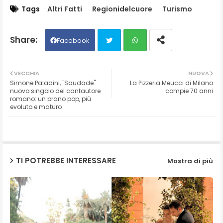
Tags
Altri Fatti
Regionidelcuore
Turismo
Facebook
Twit
Wh
VECCHIA
NUOVA
Simone Paladini, "Saudade"
La Pizzeria Meucci di Milano
ter
ats
nuovo singolo del cantautore
compie 70 anni
romano: un brano pop, più
evoluto e maturo
ap
p
TI POTREBBE INTERESSARE
Mostra di più