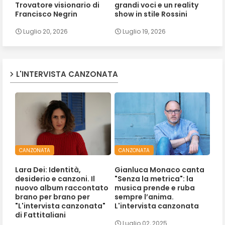
Trovatore visionario di
grandi voci e un reality
Francisco Negrin
show in stile Rossini
Luglio 20, 2026
Luglio 19, 2026
L'INTERVISTA CANZONATA
CANZONATA
CANZONATA
Lara Dei: Identità,
Gianluca Monaco canta
desiderio e canzoni. Il
"Senza la metrica": la
nuovo album raccontato
musica prende e ruba
brano per brano per
sempre l’anima.
"L'intervista canzonata"
L'intervista canzonata
di Fattitaliani
Luglio 02, 2025