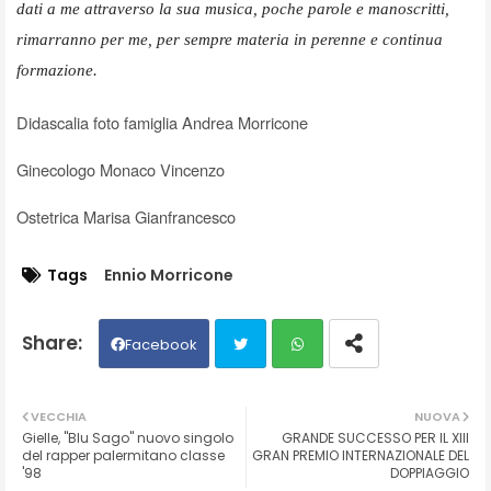
dati a me attraverso la sua musica, poche parole e manoscritti,
rimarranno per me, per sempre materia in perenne e continua
formazione.
Didascalia foto famiglia Andrea Morricone
Ginecologo Monaco Vincenzo
Ostetrica Marisa Gianfrancesco
Tags
Ennio Morricone
Facebook
Twit
Wh
VECCHIA
NUOVA
Gielle, "Blu Sago" nuovo singolo
GRANDE SUCCESSO PER IL XIII
ter
ats
del rapper palermitano classe
GRAN PREMIO INTERNAZIONALE DEL
'98
DOPPIAGGIO