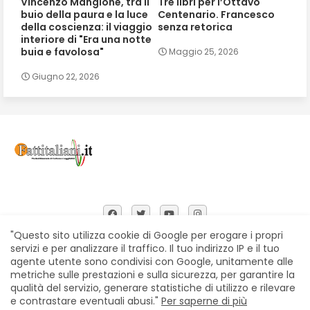
Vincenzo Mangione, tra il
Tre libri per l’Ottavo
buio della paura e la luce
Centenario. Francesco
della coscienza: il viaggio
senza retorica
interiore di "Era una notte
buia e favolosa"
Maggio 25, 2026
Giugno 22, 2026
"Questo sito utilizza cookie di Google per erogare i propri
servizi e per analizzare il traffico. Il tuo indirizzo IP e il tuo
agente utente sono condivisi con Google, unitamente alle
Home
Chi siamo
Contatti
Privacy Policy
metriche sulle prestazioni e sulla sicurezza, per garantire la
Segnalazioni
qualità del servizio, generare statistiche di utilizzo e rilevare
e contrastare eventuali abusi."
Per saperne di più
All Right Reserved Copyright © Fattitaliani