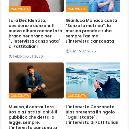
CANZONATA
CANZONATA
Lara Dei: Identità,
Gianluca Monaco canta
desiderio e canzoni. Il
"Senza la metrica": la
nuovo album raccontato
musica prende e ruba
brano per brano per
sempre l’anima.
"L'intervista canzonata"
L'intervista canzonata
di Fattitaliani
Luglio 02, 2025
Febbraio 01, 2026
CANZONATA
CANZONATA
Musica, il cantautore
L'intervista Canzonata,
Bosio a Fattitaliani: è il
Bias presenta il singolo
pubblico che detta la
"Ogni istante".
legge, sempre.
L'intervista di Fattitaliani
L'intervista canzonata