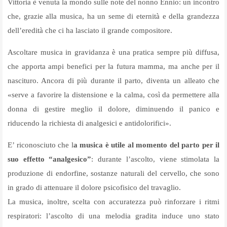
Vittoria è venuta la mondo sulle note del nonno Ennio: un incontro
che, grazie alla musica, ha un seme di eternità e della grandezza
dell’eredità che ci ha lasciato il grande compositore.
Ascoltare musica in gravidanza è una pratica sempre più diffusa,
che apporta ampi benefici per la futura mamma, ma anche per il
nascituro. Ancora di più durante il parto, diventa un alleato che
«serve a favorire la distensione e la calma, così da permettere alla
donna di gestire meglio il dolore, diminuendo il panico e
riducendo la richiesta di analgesici e antidolorifici».
E’ riconosciuto che l
a musica è utile al momento del parto per il
suo effetto “analgesico”
: durante l’ascolto, viene stimolata la
produzione di endorfine, sostanze naturali del cervello, che sono
in grado di attenuare il dolore psicofisico del travaglio.
La musica, inoltre, scelta con accuratezza può rinforzare i ritmi
respiratori: l’ascolto di una melodia gradita induce uno stato