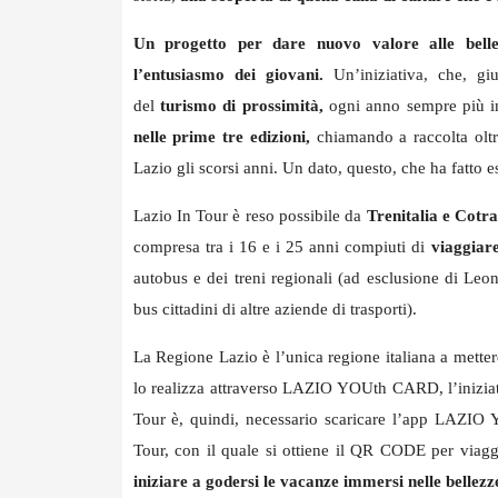
Un progetto per dare nuovo valore alle bellez
l’entusiasmo dei giovani.
Un’iniziativa, che, gi
del
turismo di prossimità,
ogni anno sempre più im
nelle prime tre edizioni,
chiamando a raccolta olt
Lazio gli scorsi anni. Un dato, questo, che ha fatto e
Lazio In Tour è reso possibile da
Trenitalia e Cotra
compresa tra i 16 e i 25 anni compiuti di
viaggiare
autobus e dei treni regionali (ad esclusione di Le
bus cittadini di altre aziende di trasporti).
La Regione Lazio è l’unica regione italiana a mettere
lo realizza attraverso LAZIO YOUth CARD, l’iniziati
Tour è, quindi, necessario scaricare l’app LAZIO Y
Tour, con il quale si ottiene il QR CODE per viagg
iniziare a godersi le vacanze immersi nelle bellezz