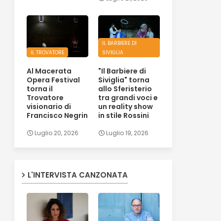
IL BARBIERE DI
IL TROVATORE
SIVIGLIA
Al Macerata
"Il Barbiere di
Opera Festival
Siviglia" torna
torna il
allo Sferisterio
Trovatore
tra grandi voci e
visionario di
un reality show
Francisco Negrin
in stile Rossini
Luglio 20, 2026
Luglio 19, 2026
L'INTERVISTA CANZONATA