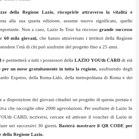
ze della Regione Lazio, riscoprirle attraverso la vitalità e
unta alla sua quarta edizione, assume nuovo significato, quello
portante. Non a caso, Lazio In Tour ha riscosso
grande successo
re
60 mila giovani,
che hanno attraversato i territori della Regione
stendere l’età di chi può usufruire del progetto fino a 25 anni.
l
e permetterà a tutti i possessori della
LAZIO YOUth CARD
di età
 per un mese gratuitamente in tutta la regione,
usufruendo degli
onardo Express, della Roma-Lido, della metropolitana di Roma e dei
 a disposizione dei giovani cittadini un progetto di questa portata e
va che raccoglie oltre 2000 agevolazioni. Per usufruire di Lazio In
OUth CARD, iscriversi, cercare ed attivare il voucher di Lazio in
iare nei successivi 30 giorni
. Basterà mostrare il QR CODE per
e della Regione Lazio.