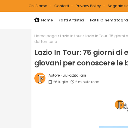
Chi Siamo
Contatti
Privacy Policy
Segnalazio
Home
Fatti Artistici
Fatti Cinematograf
Home page
Lazio in tour
Lazio In Tour: 75 giorn
del territorio
Lazio In Tour: 75 giorni di
giovani per conoscere le be
Fattitaliani
26 luglio
2 minute read