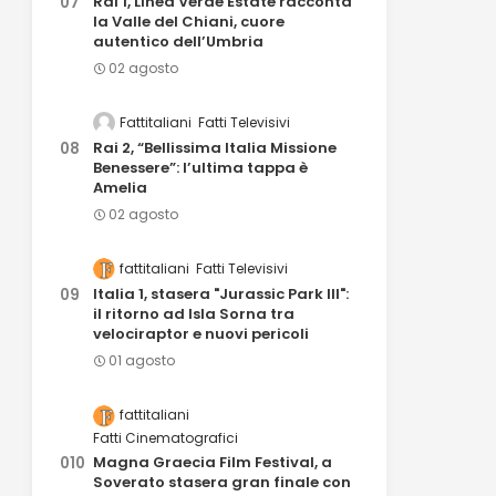
Rai 1, Linea Verde Estate racconta
la Valle del Chiani, cuore
autentico dell’Umbria
02 agosto
Fattitaliani
Fatti Televisivi
Rai 2, “Bellissima Italia Missione
Benessere”: l’ultima tappa è
Amelia
02 agosto
fattitaliani
Fatti Televisivi
Italia 1, stasera "Jurassic Park III":
il ritorno ad Isla Sorna tra
velociraptor e nuovi pericoli
01 agosto
fattitaliani
Fatti Cinematografici
Magna Graecia Film Festival, a
Soverato stasera gran finale con