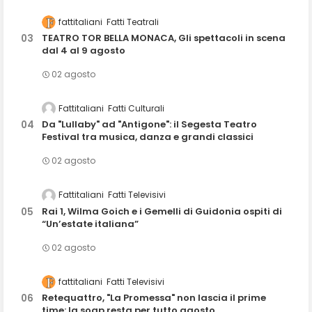
fattitaliani
Fatti Teatrali
TEATRO TOR BELLA MONACA, Gli spettacoli in scena
dal 4 al 9 agosto
02 agosto
Fattitaliani
Fatti Culturali
Da "Lullaby" ad "Antigone": il Segesta Teatro
Festival tra musica, danza e grandi classici
02 agosto
Fattitaliani
Fatti Televisivi
Rai 1, Wilma Goich e i Gemelli di Guidonia ospiti di
“Un’estate italiana”
02 agosto
fattitaliani
Fatti Televisivi
Retequattro, "La Promessa" non lascia il prime
time: la soap resta per tutto agosto