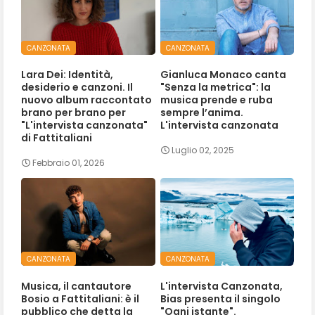
CANZONATA
CANZONATA
Lara Dei: Identità,
Gianluca Monaco canta
desiderio e canzoni. Il
"Senza la metrica": la
nuovo album raccontato
musica prende e ruba
brano per brano per
sempre l’anima.
"L'intervista canzonata"
L'intervista canzonata
di Fattitaliani
Luglio 02, 2025
Febbraio 01, 2026
CANZONATA
CANZONATA
Musica, il cantautore
L'intervista Canzonata,
Bosio a Fattitaliani: è il
Bias presenta il singolo
pubblico che detta la
"Ogni istante".