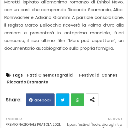
Moretti, ispirato all’omonimo romanzo di Eshkol Nevo,
con un cast che comprende Riccardo Scamarcio, Alba
Rohrwacher e Adriano Giannini. A parziale consolazione,
il regista Marco Bellocchio riceverà la Palma d’Oro alla
carriera e presenterà in anteprima mondiale, fuori
concorso, il suo ultimo film “Marx può aspettare”, un
documentario autobiografico sulla propria famiglia.
Tags
Fatti Cinematografici
Festival di Cannes
Riccardo Bramante
Facebook
Twit
Wh
VECCHIA
NUOVA
PREMIO NAZIONALE PRATOLA 2021,
Lipari, festival "Isole, dialoghi tra
ter
ats