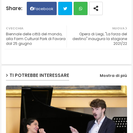
Facebook
Twit
Wh
VECCHIA
NUOVA
Biennale delle città del mondo,
Opera di Liegi, "La forza del
ter
ats
alla Farm Cultural Park di Favara
destino" inaugura la stagione
dal 25 giugno
2021/22
ap
p
TI POTREBBE INTERESSARE
Mostra di più