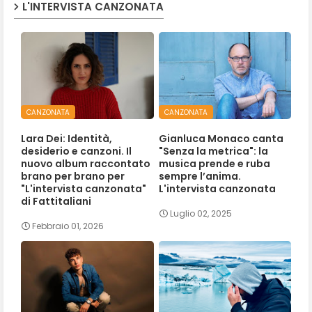
L'INTERVISTA CANZONATA
CANZONATA
CANZONATA
Lara Dei: Identità,
Gianluca Monaco canta
desiderio e canzoni. Il
"Senza la metrica": la
nuovo album raccontato
musica prende e ruba
brano per brano per
sempre l’anima.
"L'intervista canzonata"
L'intervista canzonata
di Fattitaliani
Luglio 02, 2025
Febbraio 01, 2026