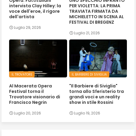
Opera. Fattitaliani
UNO SPECCHIO INFRANTO
intervista Clay Hilley: la
PER VIOLETTA: LA PRIMA
voce dell'eroe, il rigore
TRAVIATA FIRMATA DA
dell'artista
MICHIELETTO IN SCENA AL
FESTIVAL DI BREGENZ
Luglio 29, 2026
Luglio 21, 2026
IL TROVATORE
IL BARBIERE DI SIVIGLIA
Al Macerata Opera
"Il Barbiere di Siviglia"
Festival torna il
torna allo Sferisterio tra
Trovatore visionario di
grandi voci e un reality
Francisco Negrin
show in stile Rossini
Luglio 20, 2026
Luglio 19, 2026