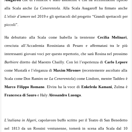
alla Scala anche
La Cenerentola
. Alla Scala Asagaroff ha firmato anche
L’elisir d’amore
nel 2019 e gli spettacoli del progetto “Grandi spettacoli per
piccoli”.
Ha debuttato alla Scala come Isabella la trentenne
Cecilia Molinari
,
cresciuta all’Accademia Rossiniana di Pesaro e affermatasi tra le più
interessanti giovani voci per questo repertorio, che sarà Rosina nel prossimo
Barbiere
diretto dal Maestro Chailly. Con lei l’esperienza di
Carlo Lepore
come Mustafà e l’eleganza di
Maxim Mironov
(recentemente ascoltato alla
Scala come Don Ramiro ne
La Cenerentola
) come Lindoro, mentre Taddeo è
Marco Filippo Romano
. Elvira ha la voce di
Enkeleda Kamani
, Zulma è
Francesca di Sauro
e Haly
Alessandro Luongo
.
L’italiana in Algeri
, capolavoro buffo scritto per il Teatro di San Benedetto
nel 1813 da un Rossini ventunenne, tornerà in scena alla Scala dal 10