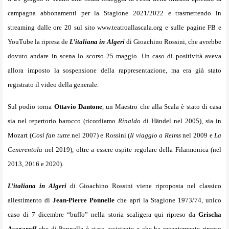
campagna abbonamenti per la Stagione 2021/2022 e trasmettendo in
streaming dalle ore 20 sul sito
www.teatroallascala.org
e sulle pagine FB e
YouTube la ripresa de
L’italiana in Algeri
di Gioachino Rossini, che avrebbe
dovuto andare in scena lo scorso 25 maggio. Un caso di positività aveva
allora imposto la sospensione della rappresentazione, ma era già stato
registrato il video della generale.
Sul podio torna
Ottavio Dantone
, un Maestro che alla Scala è stato di casa
sia nel repertorio barocco (ricordiamo
Rinaldo
di Händel nel 2005), sia in
Mozart (
Così fan tutte
nel 2007) e Rossini (
Il viaggio a Reims
nel 2009 e
La
Cenerentola
nel 2019), oltre a essere ospite regolare della Filarmonica (nel
2013, 2016 e 2020).
L’italiana in Algeri
di Gioachino Rossini viene riproposta nel classico
allestimento di
Jean-Pierre Ponnelle
che aprì la Stagione 1973/74, unico
caso di 7 dicembre “buffo” nella storia scaligera qui ripreso da
Grischa
Asagaroff
che di Ponnelle è stato assistente e che ha recentemente ripreso