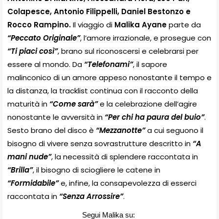
Colapesce, Antonio Filippelli, Daniel Bestonzo e 
Rocco Rampino. 
Il viaggio di 
Malika Ayane
 parte da 
“Peccato Originale”
, l’amore irrazionale, e prosegue con 
“Ti piaci così”
, brano sul riconoscersi e celebrarsi per 
essere al mondo. Da 
“Telefonami”
, il sapore 
malinconico di un amore appeso nonostante il tempo e 
la distanza, la tracklist continua con il racconto della 
maturità in 
“Come sarà” 
e la celebrazione dell’agire 
nonostante le avversità in 
“Per chi ha paura del buio”
. 
Sesto brano del disco è 
“Mezzanotte” 
a cui seguono il 
bisogno di vivere senza sovrastrutture descritto in 
“A 
mani nude”
, la necessità di splendere raccontata in 
“Brilla”
, il bisogno di sciogliere le catene in 
“Formidabile”
 e, infine, la consapevolezza di esserci 
raccontata in 
“Senza Arrossire”
.
Segui Malika su: 