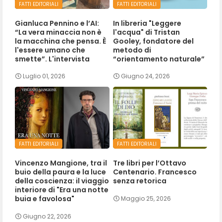
FATTI EDITORIALI
FATTI EDITORIALI
Gianluca Pennino e l’AI:
In libreria "Leggere
“La vera minaccia non è
l'acqua" di Tristan
la macchina che pensa. È
Gooley, fondatore del
l'essere umano che
metodo di
smette”. L'intervista
“orientamento naturale”
Luglio 01, 2026
Giugno 24, 2026
FATTI EDITORIALI
FATTI EDITORIALI
Vincenzo Mangione, tra il
Tre libri per l’Ottavo
buio della paura e la luce
Centenario. Francesco
della coscienza: il viaggio
senza retorica
interiore di "Era una notte
buia e favolosa"
Maggio 25, 2026
Giugno 22, 2026