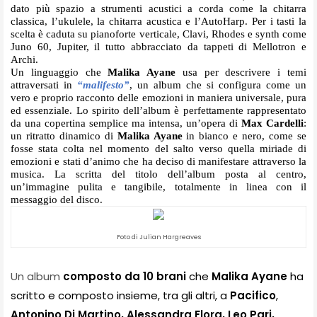
dato più spazio a strumenti acustici a corda come la chitarra 
classica, l’ukulele, la chitarra acustica e l’AutoHarp. Per i tasti la 
scelta è caduta su pianoforte verticale, Clavi, Rhodes e synth come 
Juno 60, Jupiter, il tutto abbracciato da tappeti di Mellotron e 
Archi.
Un linguaggio che 
Malika Ayane
 usa per descrivere i temi 
attraversati in 
“malifesto”
, un album che si configura come un 
vero e proprio racconto delle emozioni in maniera universale, pura 
ed essenziale. Lo spirito dell’album è perfettamente rappresentato 
da una copertina semplice ma intensa, un’opera di 
Max Cardelli
: 
un ritratto dinamico di 
Malika Ayane 
in bianco e nero, come se 
fosse stata colta nel momento del salto verso quella miriade di 
emozioni e stati d’animo che ha deciso di manifestare attraverso la 
musica. La scritta del titolo dell’album posta al centro, 
un’immagine pulita e tangibile, totalmente in linea con il 
messaggio del disco.
Foto di Julian Hargreaves
Un album
composto da 10 brani
 che 
Malika Ayane
 ha 
scritto e composto insieme, tra gli altri, a 
Pacifico
, 
Antonino Di Martino, Alessandra Flora,
Leo Pari, 