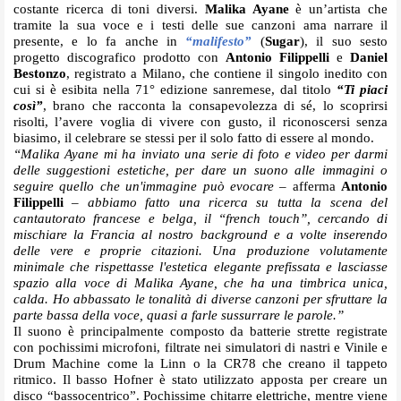
costante ricerca di toni diversi. 
Malika Ayane 
è un’artista che 
tramite la sua voce e i testi delle sue canzoni ama narrare il 
presente, e lo fa anche in
“malifesto”
(
Sugar
), il suo sesto 
progetto discografico prodotto con 
Antonio Filippelli
 e 
Daniel 
Bestonzo
, registrato a Milano, che contiene il singolo inedito con 
cui si è esibita nella 71° edizione sanremese, dal titolo 
“Ti piaci 
così”
, brano che racconta la consapevolezza di sé, lo scoprirsi 
risolti, l’avere voglia di vivere con gusto, il riconoscersi senza 
biasimo, il celebrare se stessi per il solo fatto di essere al mondo.
“Malika Ayane mi ha inviato una serie di foto e video per darmi 
delle suggestioni estetiche, per dare un suono alle immagini o 
seguire quello che un'immagine può evocare
 – afferma 
Antonio 
Filippelli
 – 
abbiamo fatto una ricerca su tutta la scena del 
cantautorato francese e belga, il “french touch”, cercando di 
mischiare la Francia al nostro background e a volte inserendo 
delle vere e proprie citazioni. Una produzione volutamente 
minimale che rispettasse l'estetica elegante prefissata e lasciasse 
spazio alla voce di Malika Ayane, che ha una timbrica unica, 
calda. Ho abbassato le tonalità di diverse canzoni per sfruttare la 
parte bassa della voce, quasi a farle sussurrare le parole.”
Il suono è principalmente composto da batterie strette registrate 
con pochissimi microfoni, filtrate nei simulatori di nastri e Vinile e 
Drum Machine come la Linn o la CR78 che creano il tappeto 
ritmico. Il basso Hofner è stato utilizzato apposta per creare un 
disco “bassocentrico”. Pochissime chitarre elettriche, mentre viene 