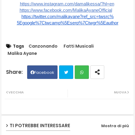
https://www.instagram.com/
damalikessa/?hl=en
https://www.facebook.com/
MalikaAyaneOfficial
https://twitter.com/
malikayane?ref_src=twsrc%
5Egoogle%7Ctwcamp%5Eserp%
7Ctwgr%5Eauthor
Tags
Canzonando
Fatti Musicali
Malika Ayane
Facebook
Twit
Wh
VECCHIA
NUOVA
ter
ats
ap
TI POTREBBE INTERESSARE
Mostra di più
p