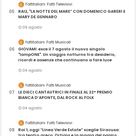
Fattitaliani
Fatti Televisivi
RAI2, "LA NOTTE DEL MARE” CON DOMENICO GARERI E
MARY DE GENNARO
09 agosto
fattitaliani
Fatti Musicali
GIOVAMI: esce il 7 agosto il nuovo singolo
"lampONE". Un viaggio notturno tra desiderio,
ricordi e assenze che continuano a fare luce
04 agosto
fattitaliani
Fatti Musicali
LE DIECI CANTAUTRICI IN FINALE AL 22° PREMIO
BIANCA D’APONTE, DAL ROCK AL FOLK
04 agosto
Fattitaliani
Fatti Televisivi
Rai 1, oggi “Linea Verde Estate” sceglie Siracusa:
tra teatro greco, Ortigia e la magia del papiro