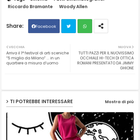
Riccardo Bramante
Woody Allen
Facebook
Twit
Wh
VECCHIA
NUOVA
Arriva il 1° festival di arti sceniche
TUTTI PAZZI PER IL NUOVISSIMO
ter
ats
“5 miglia da Milano” ... in un
OCCHIALE HI-TECH DI OTTICA
quartiere a misura d’uomo
ROMANI PRESENTATO DA JIMMY
GHIONE
ap
p
TI POTREBBE INTERESSARE
Mostra di più