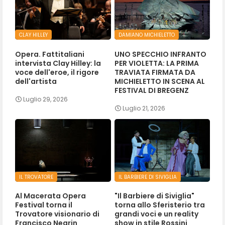
CLAY HILLEY
DAMIANO MICHIELETTO
Opera. Fattitaliani
UNO SPECCHIO INFRANTO
intervista Clay Hilley: la
PER VIOLETTA: LA PRIMA
voce dell'eroe, il rigore
TRAVIATA FIRMATA DA
dell'artista
MICHIELETTO IN SCENA AL
FESTIVAL DI BREGENZ
Luglio 29, 2026
Luglio 21, 2026
IL TROVATORE
IL BARBIERE DI SIVIGLIA
Al Macerata Opera
"Il Barbiere di Siviglia"
Festival torna il
torna allo Sferisterio tra
Trovatore visionario di
grandi voci e un reality
Francisco Negrin
show in stile Rossini