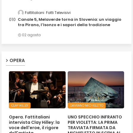
Fattitaliani
Fatti Televisivi
Canale 5, Melaverde torna in Slovenia: un viaggio
tra Pirano, l’Isonzo e i sapori della tradizione
02 agosto
OPERA
CLAY HILLEY
DAMIANO MICHIELETTO
Opera. Fattitaliani
UNO SPECCHIO INFRANTO
intervista Clay Hilley: la
PER VIOLETTA: LA PRIMA
voce dell'eroe, il rigore
TRAVIATA FIRMATA DA
dell'artista
MICHIELETTO IN SCENA AL