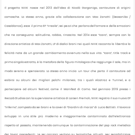
Il progetto NIIIK nasce nel 2013 dall’idea di Nicolò Garganigo, cantautore di origini
comasche. Lo stesso anno, grazie alla collaborazione con Max Zanotti (Deasonika /
Casablanca), esce il primo EP “Irreale”, sei pezzi che parlano dell’amore e delle emozioni
che ne conseguono: solitudine, rabbia, rinascita. Nel 2014 esce “Icaro”, sempre con la
direzione artistica di Max Zanotti, LP di dodici brani nei quali NIIIK racconta la libertà e la
felicità nate da un grande cambiamento avvenuto nella sua vita. “Icaro”, title track e
primo singolo estratto, è la metafora della figura mitologica che raggiunge il sole, ma in
modo sereno e spensierato. Lo stesso anno inizia un tour che porta il cantautore ad
esibirsi su alcuni dei migliori palchi milanesi, tra i quali Alcatraz e Tunnel, e a
partecipare ad alcuni festival, come il Manifest di Como. Nel gennaio 2019 presso i
RecLab Studios con la supervisione artistica di Larsen Premoli, NIIIK registra il suo nuovo EP
“Inferno”, composto da sei brani e la cover di “Giardini di marzo” di Lucio Battisti. Il lavoro si
sviluppa in uno stile più moderno e maggiormente contaminato dall’elettronica
rispetto al passato, mantenendo comunque la contaminazione del pop rock melodico
dei lavori precedenti. Le sei canzoni vertono su tematiche attuali, per sensibilizzare