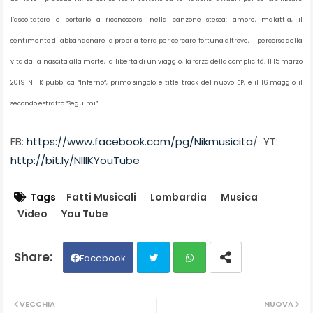
l’ascoltatore e portarlo a riconoscersi nella canzone stessa: amore, malattia, il
sentimento di abbandonare la propria terra per cercare fortuna altrove, il percorso della
vita dalla nascita alla morte, la libertà di un viaggio, la forza della complicità. Il 15 marzo
2019 NIIIK pubblica “Inferno”, primo singolo e title track del nuovo EP, e il 16 maggio il
secondo estratto “Seguimi”.
FB:
https://www.facebook.com/pg/Nikmusicita
/ YT:
http://bit.ly/NIIIKYouTube
Tags
Fatti Musicali
Lombardia
Musica
Video
You Tube
Facebook
Twit
Wh
VECCHIA
NUOVA