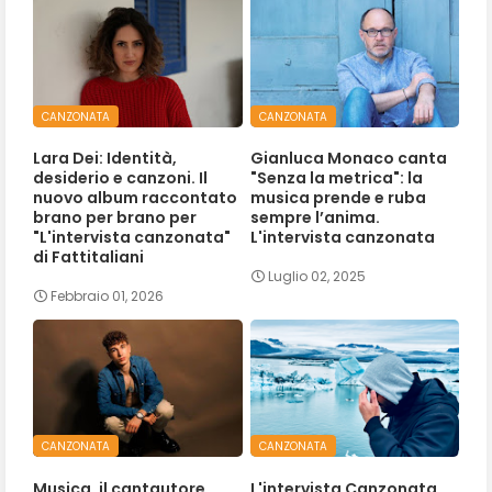
CANZONATA
CANZONATA
Lara Dei: Identità,
Gianluca Monaco canta
desiderio e canzoni. Il
"Senza la metrica": la
nuovo album raccontato
musica prende e ruba
brano per brano per
sempre l’anima.
"L'intervista canzonata"
L'intervista canzonata
di Fattitaliani
Luglio 02, 2025
Febbraio 01, 2026
CANZONATA
CANZONATA
Musica, il cantautore
L'intervista Canzonata,