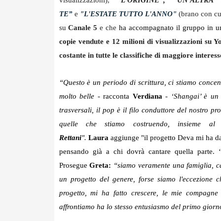
visualizzazioni),
“
L'ORIGINE”, “UN'ALTR
TE”
e
"L'ESTATE TUTTO L'ANNO"
(brano con cu
su
Canale 5
e che
ha accompagnato il gruppo in un 
copie vendute e 12 milioni di visualizzazioni su Y
costante in tutte le classifiche di maggiore interess
“Questo è un periodo di scrittura, ci stiamo concen
molto belle
- racconta
Verdiana
-
‘Shangai’ è un
trasversali, il pop è il filo conduttore del nostro pr
quelle che stiamo costruendo, insieme a
Rettani
".
Laura
aggiunge "il progetto Deva mi ha da
pensando già a chi dovrà cantare quella parte. ‘
Prosegue
Greta:
“siamo veramente una famiglia, ca
un progetto del genere, forse siamo l'eccezione 
progetto, mi ha fatto crescere, le mie compagn
affrontiamo ha lo stesso entusiasmo del primo giorn