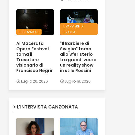
IL BARBIERE DI
IL TROVATORE
SIVIGLIA
Al Macerata
"Il Barbiere di
Opera Festival
Siviglia" torna
torna il
allo Sferisterio
Trovatore
tra grandi voci e
visionario di
un reality show
Francisco Negrin
in stile Rossini
Luglio 20, 2026
Luglio 19, 2026
L'INTERVISTA CANZONATA