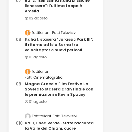
Rai 2, “Bellissima Italia Missione
Benessere”: l’ultima tappa è
Amelia
02 agosto
fattitaliani
Fatti Televisivi
Italia 1, stasera "Jurassic Park III":
il ritorno ad Isla Sorna tra
velociraptor e nuovi pericoli
01 agosto
fattitaliani
Fatti Cinematografici
Magna Graecia Film Festival, a
Soverato stasera gran finale con
le premiazioni e Kevin Spacey
01 agosto
Fattitaliani
Fatti Televisivi
Rai 1, Linea Verde Estate racconta
la Valle del Chiani, cuore