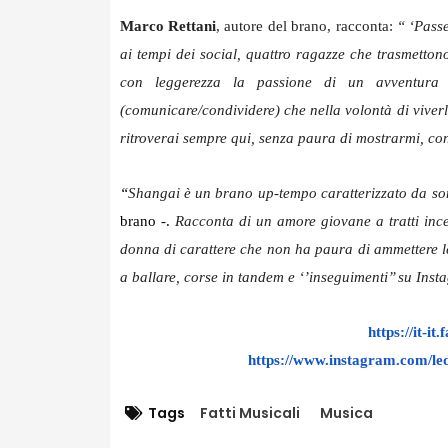
Marco Rettani
, autore del brano, racconta:
“ ‘Pass
ai tempi dei social, quattro ragazze che trasmetton
con leggerezza la passione di un avventura 
(comunicare/condividere) che nella volontà di viverl
ritroverai sempre qui, senza paura di mostrarmi, con i
“
Shangai è un brano up-tempo caratterizzato da son
brano -.
Racconta di un amore giovane a tratti incert
donna di carattere che non ha paura di ammettere le 
a ballare, corse in tandem e ‘’inseguimenti’’ su Ins
https://it-i
https://www.instagram.com/
le
Tags
Fatti Musicali
Musica