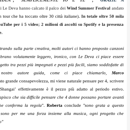
A IDEA”, “SEMPLICEMENTE IO E TE” ,
“GRAZIE A
i Le Deva hanno calcato il palco dei
Wind Summer Festival
andato
tour che ha toccato oltre 30 città italiane)
. In totale oltre 50 mila
ouTube per i 5 video; 2 milioni di ascolti su Spotify e la presenza
e.
trando sulla parte creativa, molti autori ci hanno proposto canzoni
 brano volutamente leggero, ironico, con Le Deva ci piace essere
ogetto tra pezzi più impegnati e pezzi più facili, siamo soddisfatte di
l nostro autore guida, come ci piace chiamarlo,
Marco
to grande consapevolezza, mi viene naturale pensare per 4, scrivere
Shangai’ effettivamente è il pezzo più adatto al periodo estivo.
pisco che sia difficile pensare che 4 donne possano portare avanti
che conferma la regola
".
Roberta
conclude
"sono grata a questo
e sono per me una forza insieme alla musica, ogni progetto che
o"