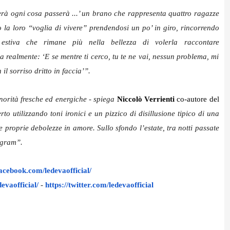
erà ogni cosa passerà ...’ un brano che rappresenta quattro ragazze
o la loro “voglia di vivere” prendendosi un po’ in giro, rincorrendo
estiva che rimane più nella bellezza di volerla raccontare
a realmente: ‘E se mentre ti cerco, tu te ne vai, nessun problema, mi
l sorriso dritto in faccia’”.
orità fresche ed energiche - spiega
Niccolò Verrienti
co-autore del
o utilizzando toni ironici e un pizzico di disillusione tipico di una
proprie debolezze in amore. Sullo sfondo l’estate, tra notti passate
tagram”.
t.facebook.com/
ledevaofficial/
devaofficial/
-
https://twitter.com/
ledevaofficial