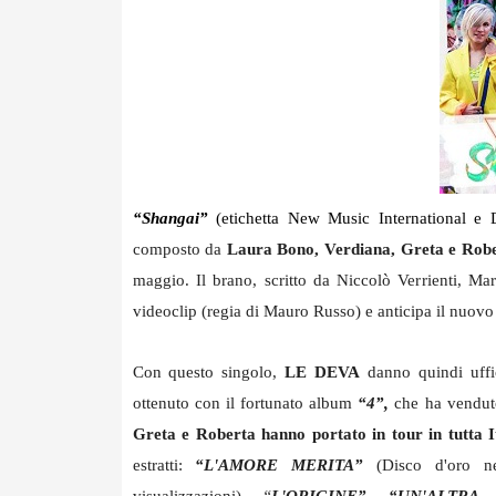
“Shangai”
(etichetta New Music International e 
composto da
Laura Bono, Verdiana, Greta e Rob
maggio. Il brano, scritto da Niccolò Verrienti, Ma
videoclip (regia di Mauro Russo) e anticipa il nuovo
Con questo singolo,
LE DEVA
danno quindi uffic
ottenuto con il fortunato album
“4”,
che ha vendut
Greta e Roberta hanno portato in tour in tutta It
estratti:
“L'AMORE MERITA”
(Disco d'oro ne