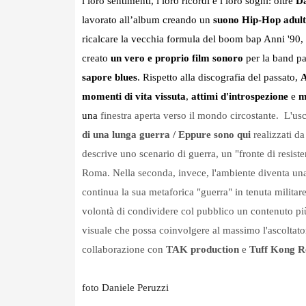
i loro sentimenti, i loro ricordi e i loro sogni: oltre
D
lavorato all’album creando un
suono Hip-Hop adul
ricalcare la vecchia formula del boom bap Anni '90,
creato
un vero e proprio film sonoro
per la band p
sapore blues
. Rispetto alla discografia del passato,
A
momenti di vita vissuta
,
attimi d'introspezione
e
m
una
finestra aperta verso il mondo circostante. L'u
di una lunga guerra / Eppure sono qui
realizzati d
descrive uno scenario di guerra, un "fronte di resiste
Roma.
Nella seconda, invece, l'ambiente diventa u
continua la sua metaforica "guerra" in tenuta militare
volontà di condividere col pubblico un contenuto 
visuale che possa coinvolgere al massimo l'ascolta
collaborazione con
TAK production
e
Tuff Kong R
foto Daniele Peruzzi