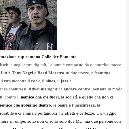
ormazione rap romana Colle der Fomento
.
ischi e negli store digitali, l'album è composto da quattordici tracce
o
Little
Tony
Negri
e
Bassi
Maestro
su due tracce, e featuring
 il
rap
incontra il
rock
, il
blues
, il
jazz
e
nza snaturarsi.
Adversus
significa
andare
contro
, pensare in modo
ti
: contro il
nemico che c’è fuori
, la società e quello che non ci
nemico che abbiamo dentro
, le paure e l’insicurezza, la
sorabile e ci ammala portandoci via affetti e certezze. Un viaggio
era si rompe, sotto non ci sono solo due MC, ma due persone con