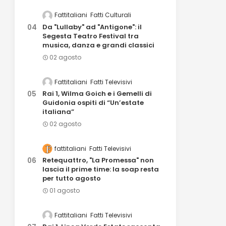
Fattitaliani
Fatti Culturali
Da "Lullaby" ad "Antigone": il
Segesta Teatro Festival tra
musica, danza e grandi classici
02 agosto
Fattitaliani
Fatti Televisivi
Rai 1, Wilma Goich e i Gemelli di
Guidonia ospiti di “Un’estate
italiana”
02 agosto
fattitaliani
Fatti Televisivi
Retequattro, "La Promessa" non
lascia il prime time: la soap resta
per tutto agosto
01 agosto
Fattitaliani
Fatti Televisivi