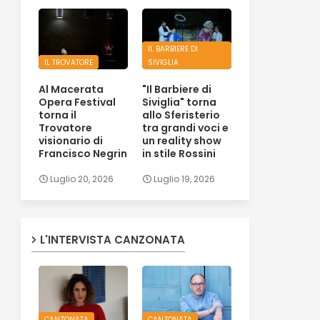
IL BARBIERE DI
IL TROVATORE
SIVIGLIA
Al Macerata
"Il Barbiere di
Opera Festival
Siviglia" torna
torna il
allo Sferisterio
Trovatore
tra grandi voci e
visionario di
un reality show
Francisco Negrin
in stile Rossini
Luglio 20, 2026
Luglio 19, 2026
L'INTERVISTA CANZONATA
CANZONATA
CANZONATA