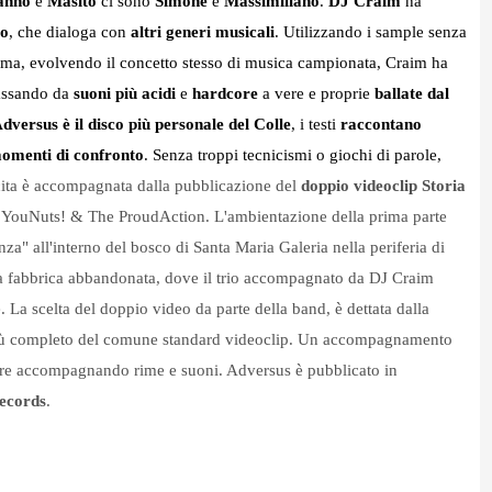
anno
e
Masito
ci sono
Simone
e
Massimiliano
.
DJ Craim
ha
to
, che dialoga con
altri generi musicali
. Utilizzando i sample senza
 ma, evolvendo il concetto stesso di musica campionata, Craim ha
assando da
suoni più acidi
e
hardcore
a vere e proprie
ballate dal
dversus è il disco più personale del Colle
, i testi
raccontano
omenti di confronto
. Senza troppi tecnicismi o giochi di parole,
scita è accompagnata dalla pubblicazione del
doppio videoclip Storia
a YouNuts! & The ProudAction. L'ambientazione della prima parte
nza" all'interno del bosco di Santa Maria Galeria nella periferia di
na fabbrica abbandonata, dove il trio accompagnato da DJ Craim
. La scelta del doppio video da parte della band, è dettata dalla
più completo del comune standard videoclip. Un accompagnamento
tore accompagnando rime e suoni. Adversus è pubblicato in
ecords
.