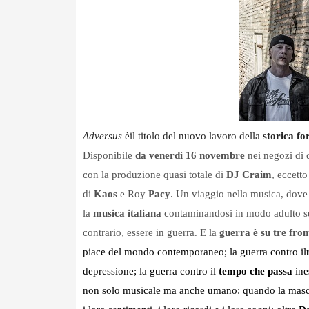
Adversus
èil titolo del nuovo lavoro della
storica f
Disponibile
da venerdì 16 novembre
nei negozi di d
con la produzione quasi totale di
DJ Craim
, eccett
di
Kaos
e Roy
Pacy
. Un viaggio nella musica, dove
la
musica
italiana
contaminandosi in modo adulto se
contrario, essere in guerra. E la
guerra è su tre fron
piace del mondo contemporaneo; la guerra contro il
depressione; la guerra contro il
tempo che passa
ine
non solo musicale ma anche umano: quando la masch