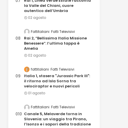
Rai 1, Linea Verde Estate racconta
la Valle del Chiani, cuore
autentico dell’Umbria
02 agosto
Fattitaliani
Fatti Televisivi
Rai 2, “Bellissima Italia Missione
Benessere”: l’ultima tappa è
Amelia
02 agosto
fattitaliani
Fatti Televisivi
Italia 1, stasera "Jurassic Park III":
il ritorno ad Isla Sorna tra
velociraptor e nuovi pericoli
01 agosto
Fattitaliani
Fatti Televisivi
Canale 5, Melaverde torna in
Slovenia: un viaggio tra Pirano,
l’Isonzo e i sapori della tradizione