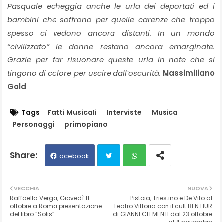
Pasquale echeggia anche le urla dei deportati ed i
bambini che soffrono per quelle carenze che troppo
spesso ci vedono ancora distanti. In un mondo
“civilizzato” le donne restano ancora emarginate.
Grazie per far risuonare queste urla in note che si
tingono di colore per uscire dall’oscurità.
Massimiliano
Gold
Tags
Fatti Musicali
Interviste
Musica
Personaggi
primopiano
Facebook
Twit
Wh
VECCHIA
NUOVA
Raffaella Verga, Giovedì 11
Pistoia, Triestino e De Vito al
ter
ats
ottobre a Roma presentazione
Teatro Vittoria con il cult BEN HUR
del libro “Solis”
di GIANNI CLEMENTI dal 23 ottobre
al 4 novembre