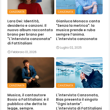
CANZONATA
CANZONATA
Lara Dei: Identità,
Gianluca Monaco canta
desiderio e canzoni. Il
"Senza la metrica": la
nuovo album raccontato
musica prende e ruba
brano per brano per
sempre l’anima.
"L'intervista canzonata"
L'intervista canzonata
di Fattitaliani
Luglio 02, 2025
Febbraio 01, 2026
CANZONATA
CANZONATA
Musica, il cantautore
L'intervista Canzonata,
Bosio a Fattitaliani: è il
Bias presenta il singolo
pubblico che detta la
"Ogni istante".
legge, sempre.
L'intervista di Fattitaliani