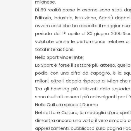
milanese.
Di 69 realtà prese in esame sono stati dapp
Editoria, Industria, Istruzione, Sport) dop
ovvero colui che ha raccolto il maggior nume
periodo dal 1° aprile al 30 giugno 2018. Ri
valutate anche le performance relative al 
total interactions.
Nello Sport vince l’Inter
Lo Sport è forse il settore più atteso, quello
podio, con una cifra da capogiro, è la sq
milioni, oltre il doppio rispetto al Milan che 
Tra gli hashtag più utilizzati dalla squad
sono risultati essere i più coinvolgenti per i “s
Nella Cultura spicca il Duomo
Nel settore Cultura, la medaglia d’oro spett
dimostra ancora una volta il vero simbolo cu
apprezzamenti, pubblicato sulla pagina Fac