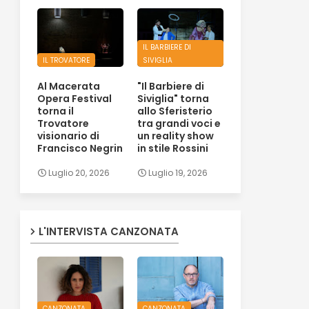
IL BARBIERE DI
IL TROVATORE
SIVIGLIA
Al Macerata
"Il Barbiere di
Opera Festival
Siviglia" torna
torna il
allo Sferisterio
Trovatore
tra grandi voci e
visionario di
un reality show
Francisco Negrin
in stile Rossini
Luglio 20, 2026
Luglio 19, 2026
L'INTERVISTA CANZONATA
CANZONATA
CANZONATA