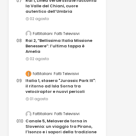
Rai 1, Linea Verde Estate racconta
la Valle del Chiani, cuore
autentico dell’Umbria
02 agosto
Fattitaliani
Fatti Televisivi
Rai 2, “Bellissima Italia Missione
Benessere”: l’ultima tappa è
Amelia
02 agosto
fattitaliani
Fatti Televisivi
Italia 1, stasera "Jurassic Park III":
il ritorno ad Isla Sorna tra
velociraptor e nuovi pericoli
01 agosto
Fattitaliani
Fatti Televisivi
Canale 5, Melaverde torna in
Slovenia: un viaggio tra Pirano,
l’Isonzo e i sapori della tradizione