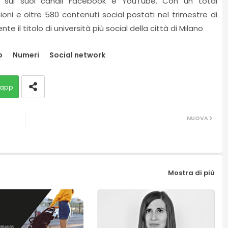
te sui suoi canali Facebook e YouTube. Con un total
ni e oltre 580 contenuti social postati nel trimestre di
e il titolo di università più social della città di Milano
o
Numeri
Social network
app
NUOVA
Mostra di più