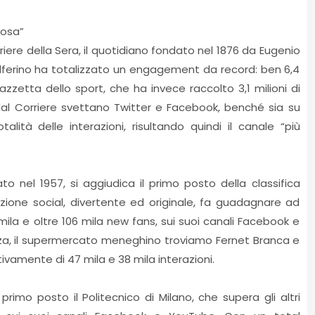
Rosa”
rriere della Sera, il quotidiano fondato nel 1876 da Eugenio
ia Solferino ha totalizzato un engagement da record: ben 6,4
azzetta dello sport, che ha invece raccolto 3,1 milioni di
ati dal Corriere svettano Twitter e Facebook, benché sia su
lità delle interazioni, risultando quindi il canale “più
o nel 1957, si aggiudica il primo posto della classifica
zione social, divertente ed originale, fa guadagnare ad
la e oltre 106 mila new fans, sui suoi canali Facebook e
za, il supermercato meneghino troviamo Fernet Branca e
amente di 47 mila e 38 mila interazioni.
l primo posto il Politecnico di Milano, che supera gli altri