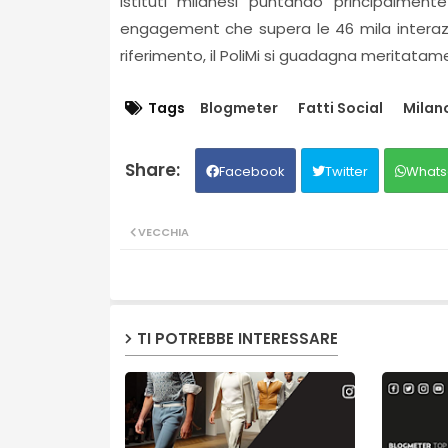
istituti milanesi puntando principalmen
engagement che supera le 46 mila interazio
riferimento, il PoliMi si guadagna meritatament
Tags
Blogmeter
Fatti Social
Milan
Facebook
Twitter
Whats
VECCHIA
TI POTREBBE INTERESSARE