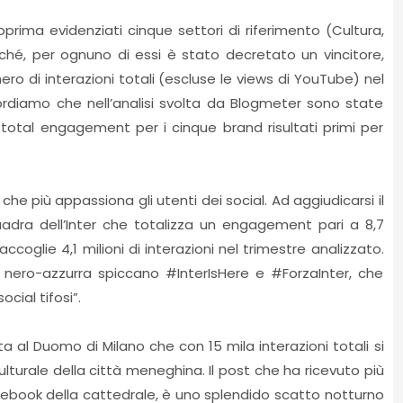
rima evidenziati cinque settori di riferimento (Cultura,
odiché, per ognuno di essi è stato decretato un vincitore,
ro di interazioni totali (escluse le views di YouTube) nel
cordiamo che nell’analisi svolta da Blogmeter sono state
total engagement per i cinque brand risultati primi per
 che più appassiona gli utenti dei social. Ad aggiudicarsi il
uadra dell’Inter che totalizza un engagement pari a 8,7
raccoglie 4,1 milioni di interazioni nel trimestre analizzato.
ra nero-azzurra spiccano #InterIsHere e #ForzaInter, che
ocial tifosi”.
a al Duomo di Milano che con 15 mila interazioni totali si
lturale della città meneghina. Il post che ha ricevuto più
ebook della cattedrale, è uno splendido scatto notturno