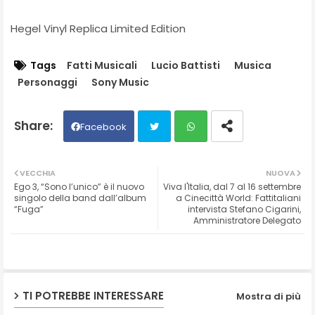
Hegel Vinyl Replica Limited Edition
Tags
Fatti Musicali
Lucio Battisti
Musica
Personaggi
Sony Music
Facebook
Twit
Wh
VECCHIA
NUOVA
Ego 3, “Sono l’unico” è il nuovo
Viva l'Italia, dal 7 al 16 settembre
ter
ats
singolo della band dall’album
a Cinecittà World: Fattitaliani
“Fuga”
intervista Stefano Cigarini,
Amministratore Delegato
ap
p
TI POTREBBE INTERESSARE
Mostra di più