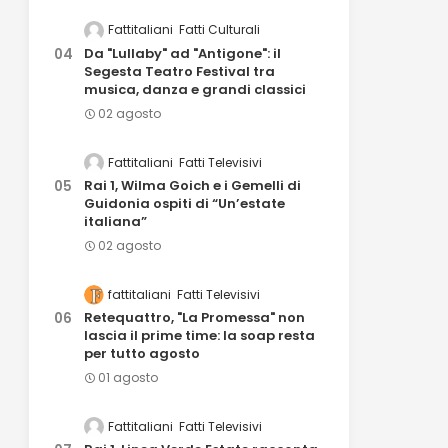
Fattitaliani
Fatti Culturali
Da "Lullaby" ad "Antigone": il
Segesta Teatro Festival tra
musica, danza e grandi classici
02 agosto
Fattitaliani
Fatti Televisivi
Rai 1, Wilma Goich e i Gemelli di
Guidonia ospiti di “Un’estate
italiana”
02 agosto
fattitaliani
Fatti Televisivi
Retequattro, "La Promessa" non
lascia il prime time: la soap resta
per tutto agosto
01 agosto
Fattitaliani
Fatti Televisivi