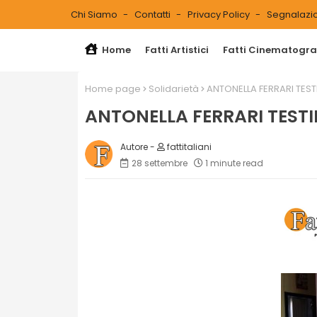
Chi Siamo
Contatti
Privacy Policy
Segnalazio
Home
Fatti Artistici
Fatti Cinematograf
Home page
Solidarietà
ANTONELLA FERRARI TESTI
ANTONELLA FERRARI TESTIM
fattitaliani
28 settembre
1 minute read