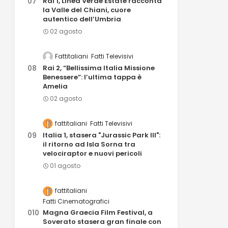
Rai 1, Linea Verde Estate racconta
la Valle del Chiani, cuore
autentico dell’Umbria
02 agosto
Fattitaliani
Fatti Televisivi
Rai 2, “Bellissima Italia Missione
Benessere”: l’ultima tappa è
Amelia
02 agosto
fattitaliani
Fatti Televisivi
Italia 1, stasera "Jurassic Park III":
il ritorno ad Isla Sorna tra
velociraptor e nuovi pericoli
01 agosto
fattitaliani
Fatti Cinematografici
Magna Graecia Film Festival, a
Soverato stasera gran finale con