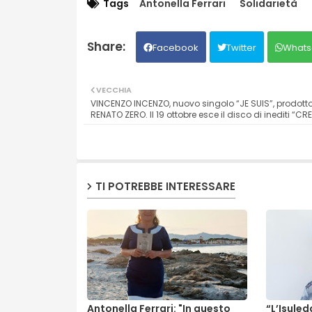
Tags
Antonella Ferrari
Solidarietà
Facebook
Twitter
Whats
VECCHIA
VINCENZO INCENZO, nuovo singolo “JE SUIS”, prodott
RENATO ZERO. Il 19 ottobre esce il disco di inediti “CR
TI POTREBBE INTERESSARE
Antonella Ferrari: "In questo
“L’Isule