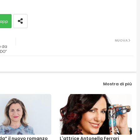
app
NUOVA
o da
EDO”
Mostra di più
dda” il nuovo romanzo
L'attrice Antonella Ferrari