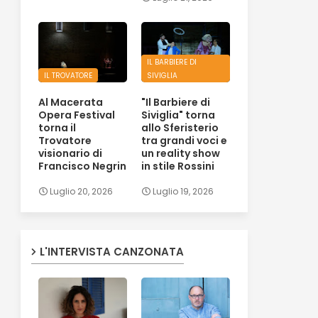
IL BARBIERE DI
IL TROVATORE
SIVIGLIA
Al Macerata
"Il Barbiere di
Opera Festival
Siviglia" torna
torna il
allo Sferisterio
Trovatore
tra grandi voci e
visionario di
un reality show
Francisco Negrin
in stile Rossini
Luglio 20, 2026
Luglio 19, 2026
L'INTERVISTA CANZONATA