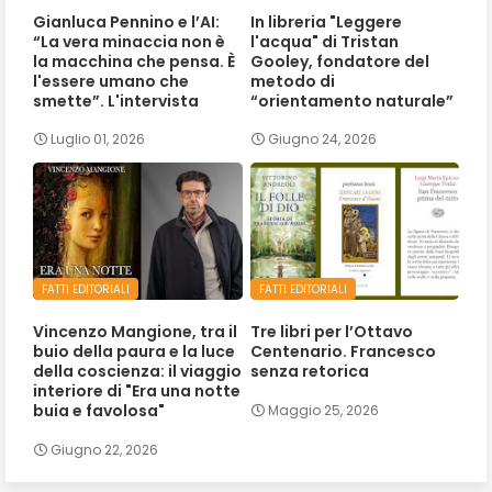
Gianluca Pennino e l’AI:
In libreria "Leggere
“La vera minaccia non è
l'acqua" di Tristan
la macchina che pensa. È
Gooley, fondatore del
l'essere umano che
metodo di
smette”. L'intervista
“orientamento naturale”
Luglio 01, 2026
Giugno 24, 2026
FATTI EDITORIALI
FATTI EDITORIALI
Vincenzo Mangione, tra il
Tre libri per l’Ottavo
buio della paura e la luce
Centenario. Francesco
della coscienza: il viaggio
senza retorica
interiore di "Era una notte
buia e favolosa"
Maggio 25, 2026
Giugno 22, 2026