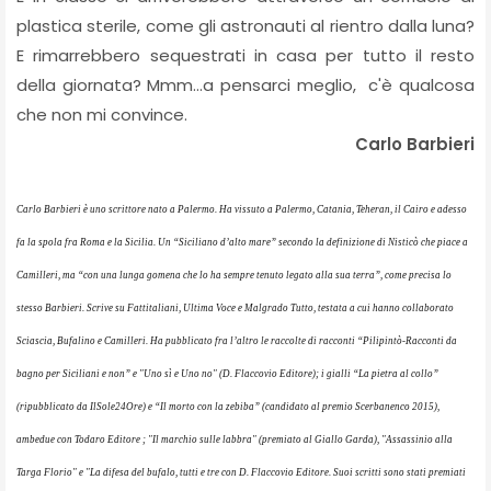
plastica sterile, come gli astronauti al rientro dalla luna?
E rimarrebbero sequestrati in casa per tutto il resto
della giornata? Mmm...a pensarci meglio, c'è qualcosa
che non mi convince.
Carlo Barbieri
Carlo Barbieri è uno scrittore nato a Palermo. Ha vissuto a Palermo, Catania, Teheran, il Cairo e adesso
fa la spola fra Roma e la Sicilia. Un “Siciliano d’alto mare” secondo la definizione di Nisticò che piace a
Camilleri, ma “con una lunga gomena che lo ha sempre tenuto legato alla sua terra”, come precisa lo
stesso Barbieri. Scrive su Fattitaliani, Ultima Voce e Malgrado Tutto, testata a cui hanno collaborato
Sciascia, Bufalino e Camilleri. Ha pubblicato fra l’altro le raccolte di racconti “Pilipintò-Racconti da
bagno per Siciliani e non” e "Uno sì e Uno no" (D. Flaccovio Editore); i gialli “La pietra al collo”
(ripubblicato da IlSole24Ore) e “Il morto con la zebiba” (candidato al premio Scerbanenco 2015),
ambedue con Todaro Editore ; "Il marchio sulle labbra" (premiato al Giallo Garda), "Assassinio alla
Targa Florio" e "La difesa del bufalo, tutti e tre con D. Flaccovio Editore. Suoi scritti sono stati premiati