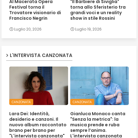
Al Macerata Opera
"Il Barbiere di Siviglia"
Festival torna il
torna allo Sferisterio tra
Trovatore visionario di
grandi voci e un reality
Francisco Negrin
show in stile Rossini
Luglio 20, 2026
Luglio 19, 2026
L'INTERVISTA CANZONATA
CANZONATA
CANZONATA
Lara Dei: Identità,
Gianluca Monaco canta
desiderio e canzoni. Il
"Senza la metrica": la
nuovo album raccontato
musica prende e ruba
brano per brano per
sempre l’anima.
"L'intervista canzonata"
L'intervista canzonata