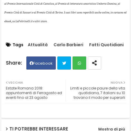
al Premio Internazionale Città di Cattolica, al Premio di letteratura umoristica Umberto Domina, al
Premio Città di Sassari e al Premio Città di Torino. I suoi libri sono reperibili anche online, in cartaceo ed
ebook, su LaFeltrinelli.it e altri store.
Tags
Attualità
Carlo Barbieri
Fatti Quotidiani
Facebook
Twit
Wh
VECCHIA
NUOVA
Estate Romana 2018:
Limiti e piccole paure della vita
ter
ats
appuntamenti di Ferragosto ed
quotidiana, 7 italiani su 10
eventi fino al 23 agosto
trovano il modo per superarli
ap
p
TI POTREBBE INTERESSARE
Mostra di più