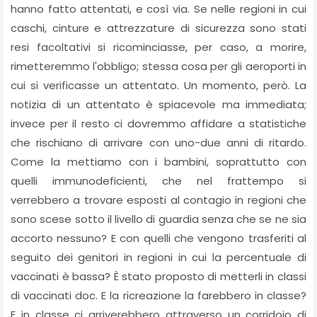
hanno fatto attentati, e così via. Se nelle regioni in cui
caschi, cinture e attrezzature di sicurezza sono stati
resi facoltativi si ricominciasse, per caso, a morire,
rimetteremmo l'obbligo; stessa cosa per gli aeroporti in
cui si verificasse un attentato. Un momento, però. La
notizia di un attentato è spiacevole ma immediata;
invece per il resto ci dovremmo affidare a statistiche
che rischiano di arrivare con uno-due anni di ritardo.
Come la mettiamo con i bambini, soprattutto con
quelli immunodeficienti, che nel frattempo si
verrebbero a trovare esposti al contagio in regioni che
sono scese sotto il livello di guardia senza che se ne sia
accorto nessuno? E con quelli che vengono trasferiti al
seguito dei genitori in regioni in cui la percentuale di
vaccinati è bassa? È stato proposto di metterli in classi
di vaccinati doc. E la ricreazione la farebbero in classe?
E in classe ci arriverebbero attraverso un corridoio di