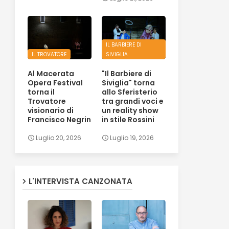
IL BARBIERE DI
IL TROVATORE
SIVIGLIA
Al Macerata
"Il Barbiere di
Opera Festival
Siviglia" torna
torna il
allo Sferisterio
Trovatore
tra grandi voci e
visionario di
un reality show
Francisco Negrin
in stile Rossini
Luglio 20, 2026
Luglio 19, 2026
L'INTERVISTA CANZONATA