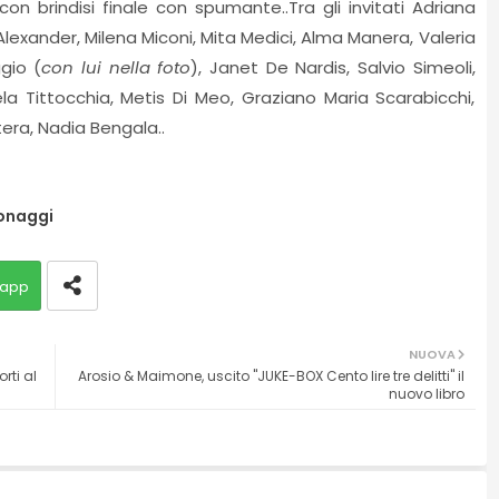
 con brindisi finale con spumante..Tra gli invitati Adriana
lexander, Milena Miconi, Mita Medici, Alma Manera, Valeria
gio (
con lui nella foto
), Janet De Nardis, Salvio Simeoli,
a Tittocchia, Metis Di Meo, Graziano Maria Scarabicchi,
tera, Nadia Bengala..
onaggi
app
NUOVA
orti al
Arosio & Maimone, uscito "JUKE-BOX Cento lire tre delitti" il
nuovo libro