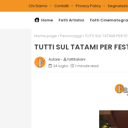
Chi Siamo
Contatti
Privacy Policy
Segnalazio
Home
Fatti Artistici
Fatti Cinematograf
Home page
Personaggi
TUTTI SUL TATAMI PER 
TUTTI SUL TATAMI PER FE
fattitaliani
24 luglio
1 minute read