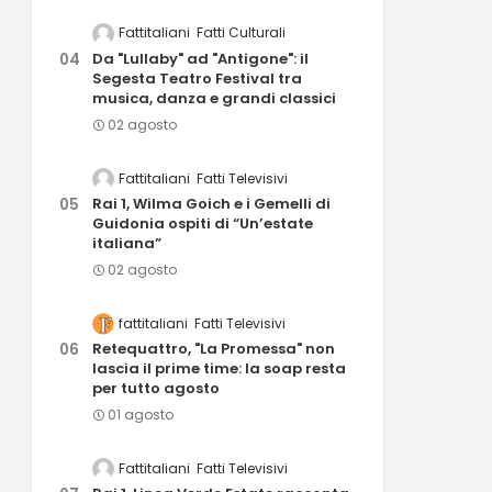
Fattitaliani
Fatti Culturali
Da "Lullaby" ad "Antigone": il
Segesta Teatro Festival tra
musica, danza e grandi classici
02 agosto
Fattitaliani
Fatti Televisivi
Rai 1, Wilma Goich e i Gemelli di
Guidonia ospiti di “Un’estate
italiana”
02 agosto
fattitaliani
Fatti Televisivi
Retequattro, "La Promessa" non
lascia il prime time: la soap resta
per tutto agosto
01 agosto
Fattitaliani
Fatti Televisivi