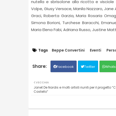
nutella e sbrisolone alla ricotta e visciole
Volpe, Giusy Versace, Manila Nazzaro, Jane A
Graci, Roberta Garzia, Maria Rosaria Omag
Simona Borioni, Turchese Baracchi, Emanuel
Maria Elena Fabi, Adriana Russo, Justine Mat
Tags
Beppe Convertini
Eventi
Pers
Facebook
Twitter
Whats
VECCHIA
Janet De Nardis e molti artisti riuniti per il progetto “C
Castello”