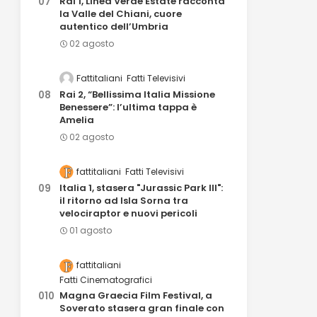
Rai 1, Linea Verde Estate racconta
la Valle del Chiani, cuore
autentico dell’Umbria
02 agosto
Fattitaliani
Fatti Televisivi
Rai 2, “Bellissima Italia Missione
Benessere”: l’ultima tappa è
Amelia
02 agosto
fattitaliani
Fatti Televisivi
Italia 1, stasera "Jurassic Park III":
il ritorno ad Isla Sorna tra
velociraptor e nuovi pericoli
01 agosto
fattitaliani
Fatti Cinematografici
Magna Graecia Film Festival, a
Soverato stasera gran finale con