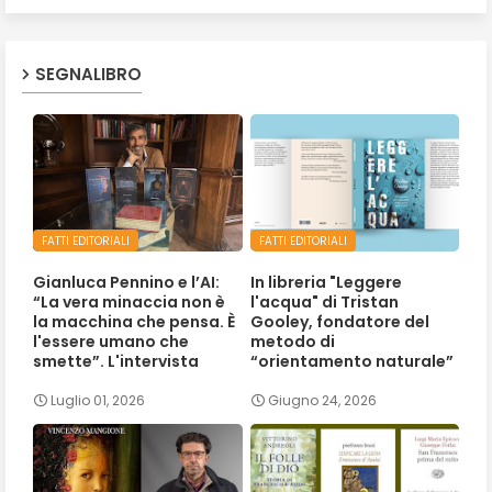
SEGNALIBRO
FATTI EDITORIALI
FATTI EDITORIALI
Gianluca Pennino e l’AI:
In libreria "Leggere
“La vera minaccia non è
l'acqua" di Tristan
la macchina che pensa. È
Gooley, fondatore del
l'essere umano che
metodo di
smette”. L'intervista
“orientamento naturale”
Luglio 01, 2026
Giugno 24, 2026