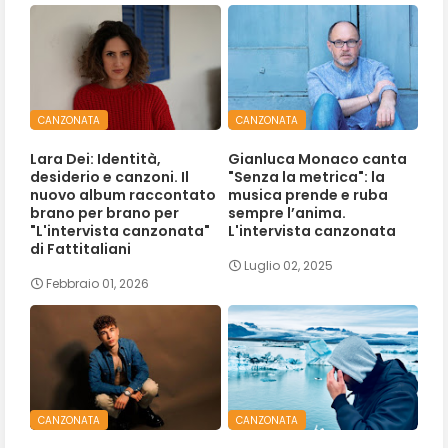
CANZONATA
CANZONATA
Lara Dei: Identità,
Gianluca Monaco canta
desiderio e canzoni. Il
"Senza la metrica": la
nuovo album raccontato
musica prende e ruba
brano per brano per
sempre l’anima.
"L'intervista canzonata"
L'intervista canzonata
di Fattitaliani
Luglio 02, 2025
Febbraio 01, 2026
CANZONATA
CANZONATA