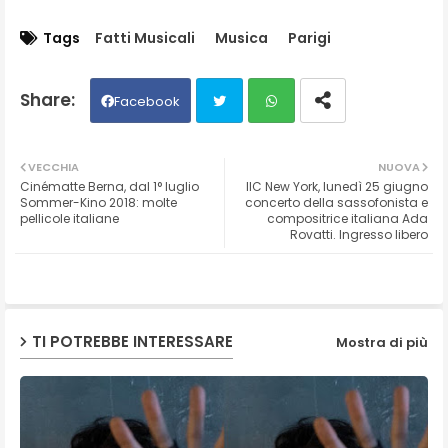
Tags
Fatti Musicali
Musica
Parigi
Facebook
Twit
Wh
VECCHIA
NUOVA
Cinématte Berna, dal 1° luglio
IIC New York, lunedì 25 giugno
ter
ats
Sommer-Kino 2018: molte
concerto della sassofonista e
pellicole italiane
compositrice italiana Ada
Rovatti. Ingresso libero
ap
p
TI POTREBBE INTERESSARE
Mostra di più