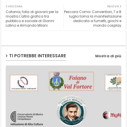
Twit
Wh
VECCHIA
NUOVA
Catania, folla di giovani per la
Pescara Comic Convention, 7 e 8
ter
ats
mostra L'altra grafica tra
luglio torna la manifestazione
pubblico e sociale di Gianni
dedicata a fumetti, giochi e
Latino e Armando Milani
mondo cosplay
ap
p
TI POTREBBE INTERESSARE
Mostra di più