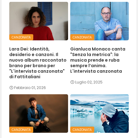
CANZONATA
CANZONATA
Lara Dei: Identità,
Gianluca Monaco canta
desiderio e canzoni. Il
"Senza la metrica": la
nuovo album raccontato
musica prende e ruba
brano per brano per
sempre l’anima.
"L'intervista canzonata"
L'intervista canzonata
di Fattitaliani
Luglio 02, 2025
Febbraio 01, 2026
CANZONATA
CANZONATA