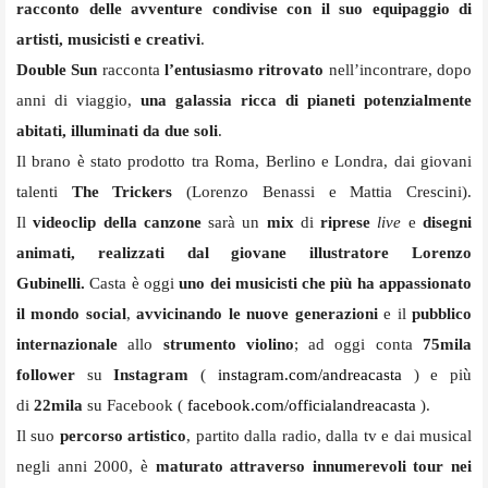
racconto delle avventure condivise con il suo equipaggio di
artisti, musicisti e creativi
.
Double Sun
racconta
l’entusiasmo ritrovato
nell’incontrare, dopo
anni di viaggio,
una galassia ricca di pianeti potenzialmente
abitati, illuminati da due soli
.
Il brano è stato prodotto tra Roma, Berlino e Londra, dai giovani
talenti
The Trickers
(Lorenzo Benassi e Mattia Crescini).
Il
videoclip della canzone
sarà un
mix
di
riprese
live
e
disegni
animati, realizzati dal giovane illustratore Lorenzo
Gubinelli.
Casta è oggi
uno dei musicisti che più ha appassionato
il mondo social
,
avvicinando le nuove generazioni
e il
pubblico
internazionale
allo
strumento violino
; ad oggi conta
75mila
follower
su
Instagram
(
instagram.com/andreacasta
)
e più
di
22mila
su Facebook (
facebook.com/
officialandreacasta
)
.
Il suo
percorso artistico
, partito dalla radio, dalla tv e dai musical
negli anni 2000, è
maturato attraverso innumerevoli tour nei