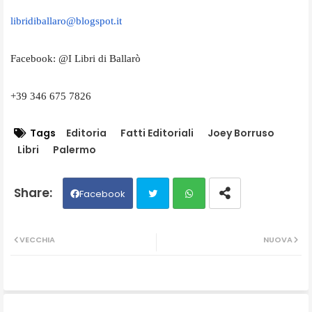
libridiballaro@blogspot.it
Facebook: @I Libri di Ballarò
+39 346 675 7826
Tags
Editoria
Fatti Editoriali
Joey Borruso
Libri
Palermo
Facebook
Twit
Wh
VECCHIA
NUOVA
ter
ats
ap