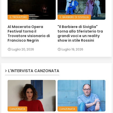
IL TROVATORE
IL BARBIERE DI SIVIGLIA
Al Macerata Opera
"Il Barbiere di Siviglia"
Festival torna il
torna allo Sferisterio tra
Trovatore visionario di
grandi voci e un reality
Francisco Negrin
show in stile Rossini
Luglio 20, 2026
Luglio 19, 2026
L'INTERVISTA CANZONATA
CANZONATA
CANZONATA