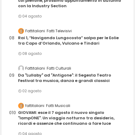
col pienone, prossimo appuntamento in autunno
con la Industry Section
04 agosto
Fattitaliani
Fatti Televisivi
Rai 1, “Navigando Lungocosta” salpa per le Eolie
tra Capo d’Orlando, Vulcano e Tindari
08 agosto
Fattitaliani
Fatti Culturali
Da "Lullaby" ad "Antigone": il Segesta Teatro
Festival tra musica, danza e grandi classici
02 agosto
fattitaliani
Fatti Musicali
GIOVAMI: esce il 7 agosto il nuovo singolo
"lampONE". Un viaggio notturno tra desiderio,
ricordi e assenze che continuano a fare luce
04 agosto