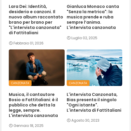
Lara Dei: Identità,
Gianluca Monaco canta
desiderio e canzoni. Il
"Senza la metrica": la
nuovo album raccontato
musica prende e ruba
brano per brano per
sempre l’anima.
"L'intervista canzonata"
L'intervista canzonata
di Fattitaliani
Luglio 02, 2025
Febbraio 01, 2026
CANZONATA
CANZONATA
Musica, il cantautore
L'intervista Canzonata,
Bosio a Fattitaliani: è il
Bias presenta il singolo
pubblico che detta la
"Ogni istante".
legge, sempre.
L'intervista di Fattitaliani
L'intervista canzonata
Agosto 30, 2023
Gennaio 18, 2025