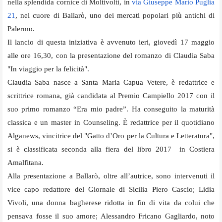
nella splendida cornice di Moltivolti, in
via Giuseppe Mario Puglia
21
, nel cuore di Ballarò, uno dei mercati popolari più antichi di
Palermo.
Il lancio di questa iniziativa è avvenuto ieri, giovedì 17 maggio
alle ore 16,30, con la presentazione del romanzo di Claudia Saba
"In viaggio per la felicità".
Claudia Saba nasce a Santa Maria Capua Vetere, è redattrice e
scrittrice romana, già candidata al Premio Campiello 2017 con il
suo primo romanzo “Era mio padre”. Ha conseguito la maturità
classica e un master in Counseling. È redattrice per il quotidiano
Alganews, vincitrice del "Gatto d’Oro per la Cultura e Letteratura",
si è classificata seconda alla fiera del libro 2017 in Costiera
Amalfitana.
Alla presentazione a Ballarò, oltre all’autrice, sono intervenuti il
vice capo redattore del Giornale di Sicilia Piero Cascio; Lidia
Vivoli, una donna bagherese ridotta in fin di vita da colui che
pensava fosse il suo amore; Alessandro Fricano Gagliardo, noto