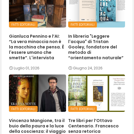
FATTI EDITORIALI
FATTI EDITORIALI
Gianluca Pennino e l’AI:
In libreria "Leggere
“La vera minaccia non è
l'acqua" di Tristan
la macchina che pensa. È
Gooley, fondatore del
l'essere umano che
metodo di
smette”. L'intervista
“orientamento naturale”
Luglio 01, 2026
Giugno 24, 2026
FATTI EDITORIALI
FATTI EDITORIALI
Vincenzo Mangione, tra il
Tre libri per l’Ottavo
buio della paura e la luce
Centenario. Francesco
della coscienza: il viaggio
senza retorica