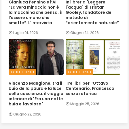
Gianluca Pennino e l’AI:
In libreria "Leggere
“La vera minaccia non è
l'acqua" di Tristan
la macchina che pensa. È
Gooley, fondatore del
l'essere umano che
metodo di
smette”. L'intervista
“orientamento naturale”
Luglio 01, 2026
Giugno 24, 2026
FATTI EDITORIALI
FATTI EDITORIALI
Vincenzo Mangione, tra il
Tre libri per l’Ottavo
buio della paura e la luce
Centenario. Francesco
della coscienza: il viaggio
senza retorica
interiore di "Era una notte
buia e favolosa"
Maggio 25, 2026
Giugno 22, 2026