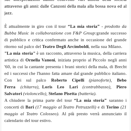
attraverso gli anni: dalle Canzoni della mala alla bossa nova ed al
jazz.
È attualmente in giro con il tour
“La mia storia”
-
prodotto da
Bubba Music in collaborazione con F&P Group:
grande successo
di pubblico e critica confermato anche in occasione del grande
ritorno sul palco del
Teatro Degli Arcimboldi
, nella sua Milano.
"La mia storia"
è un racconto, attraverso la musica, della carriera
artistica di
Ornella Vanoni
, iniziata proprio al Piccolo negli anni
'60, in cui la cantante presenta i brani storici della mala, di Brecht
ed i successi che l'hanno fatta amare dal grande pubblico italiano.
Con lei sul palco
Roberto Cipelli
(pianoforte),
Bebo
Ferra
(chitarra),
Loris Leo Lari
(contrabbasso),
Piero
Salvatori
(violoncello),
Stefano Pisetta
(batteria).
A chiudere la prima parte del tour
“La mia storia”
saranno i
concerti di
Bari
(17 maggio al Teatro Petruzzelli)
e di
Torino
(21
maggio al Teatro Colosseo).
Al pi
ù
presto verrà annunciato il
calendario del tour estivo.