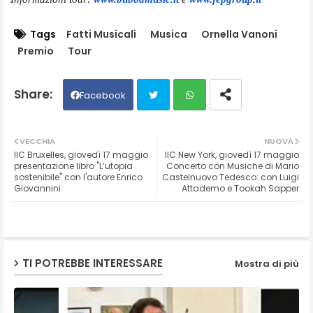
Tags
Fatti Musicali
Musica
Ornella Vanoni
Premio
Tour
Facebook
Twit
Wh
VECCHIA
NUOVA
IIC Bruxelles, giovedì 17 maggio
IIC New York, giovedì 17 maggio
ter
ats
presentazione libro "L’utopia
Concerto con Musiche di Mario
sostenibile" con l'autore Enrico
Castelnuovo Tedesco: con Luigi
Giovannini
Attademo e Tookah Sapper
ap
p
TI POTREBBE INTERESSARE
Mostra di più