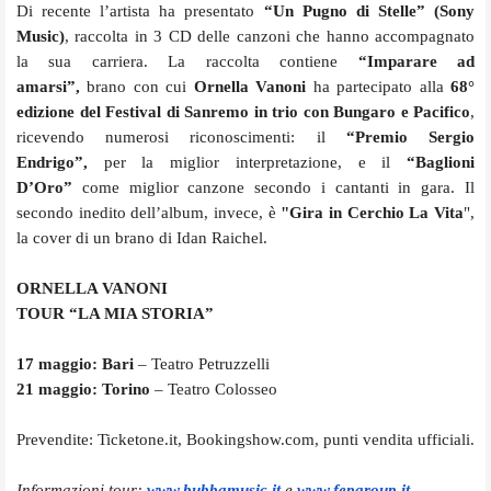
Di recente l’artista ha presentato
“Un Pugno di Stelle” (Sony
Music)
, raccolta in 3 CD delle canzoni che hanno accompagnato
la sua carriera. La raccolta contiene
“Imparare ad
amarsi”,
brano con cui
Ornella Vanoni
ha partecipato alla
68°
edizione del Festival di Sanremo in trio con Bungaro e Pacifico
,
ricevendo numerosi riconoscimenti: il
“Premio Sergio
Endrigo”,
per la miglior interpretazione, e il
“Baglioni
D’Oro”
come miglior canzone secondo i cantanti in gara. Il
secondo inedito dell’album, invece, è
"Gira in Cerchio La Vita
",
la cover di un brano di Idan Raichel.
ORNELLA VANONI
TOUR “LA MIA STORIA”
17 maggio: Bari
– Teatro Petruzzelli
21 maggio: Torino
– Teatro Colosseo
Prevendite: Ticketone.it, Bookingshow.com, punti vendita ufficiali.
Informazioni tour:
www.bubbamusic.it
e
www.
fepgroup.it