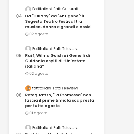
Fattitaliani
Fatti Culturali
Da "Lullaby" ad "Antigone": il
Segesta Teatro Festival tra
musica, danza e grandi classici
02 agosto
Fattitaliani
Fatti Televisivi
Rai 1, Wilma Goich e i Gemelli di
Guidonia ospiti di “Un’estate
italiana”
02 agosto
fattitaliani
Fatti Televisivi
Retequattro, "La Promessa" non
lascia il prime time: la soap resta
per tutto agosto
01 agosto
Fattitaliani
Fatti Televisivi