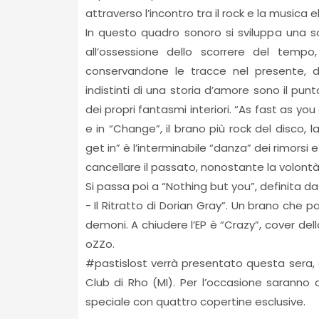
attraverso l’incontro tra il rock e la musica e
In questo quadro sonoro si sviluppa una s
all’ossessione dello scorrere del tempo
conservandone le tracce nel presente, d
indistinti di una storia d’amore sono il pun
dei propri fantasmi interiori. “As fast as you
e in “Change”, il brano più rock del disco, l
get in” è l’interminabile “danza” dei rimorsi 
cancellare il passato, nonostante la volontà
Si passa poi a “Nothing but you”, definita 
- Il Ritratto di Dorian Gray”. Un brano che p
demoni. A chiudere l’EP è “Crazy”, cover della 
oZZo.
#pastislost verrà presentato questa sera, a
Club di Rho (MI). Per l’occasione saranno di
speciale con quattro copertine esclusive.