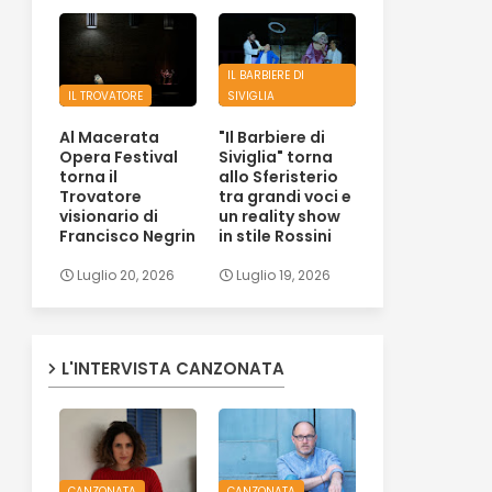
IL BARBIERE DI
IL TROVATORE
SIVIGLIA
Al Macerata
"Il Barbiere di
Opera Festival
Siviglia" torna
torna il
allo Sferisterio
Trovatore
tra grandi voci e
visionario di
un reality show
Francisco Negrin
in stile Rossini
Luglio 20, 2026
Luglio 19, 2026
L'INTERVISTA CANZONATA
CANZONATA
CANZONATA