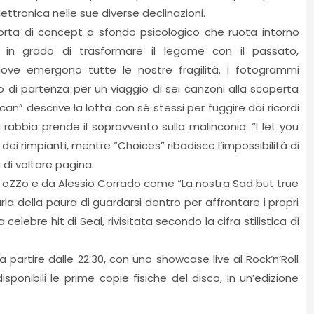
lettronica nelle sue diverse declinazioni.
orta di concept a sfondo psicologico che ruota intorno
, in grado di trasformare il legame con il passato,
ove emergono tutte le nostre fragilità. I fotogrammi
to di partenza per un viaggio di sei canzoni alla scoperta
 can” descrive la lotta con sé stessi per fuggire dai ricordi
a rabbia prende il sopravvento sulla malinconia. “I let you
e dei rimpianti, mentre “Choices” ribadisce l’impossibilità di
 di voltare pagina.
da oZZo e da Alessio Corrado come “La nostra Sad but true
arla della paura di guardarsi dentro per affrontare i propri
celebre hit di Seal, rivisitata secondo la cifra stilistica di
 partire dalle 22:30, con uno showcase live al Rock’n’Roll
sponibili le prime copie fisiche del disco, in un’edizione