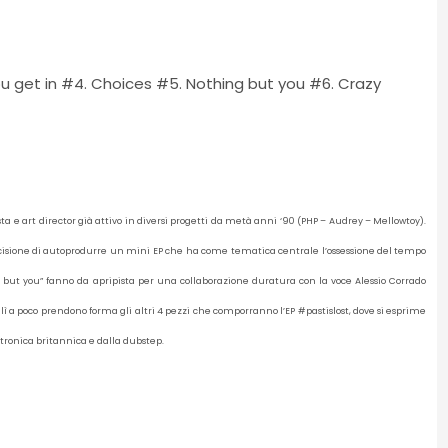
ou get in #4. Choices #5. Nothing but you #6. Crazy
ta e art director già attivo in diversi progetti da metà anni ‘90 (PHP – Audrey – Mellowtoy).
 decisione di autoprodurre un mini EP che ha come tematica centrale l’ossessione del tempo
g but you” fanno da apripista per una collaborazione duratura con la voce Alessio Corrado
 lì a poco prendono forma gli altri 4 pezzi che comporranno l’EP #pastislost, dove si esprime
tronica britannica e dalla dubstep.