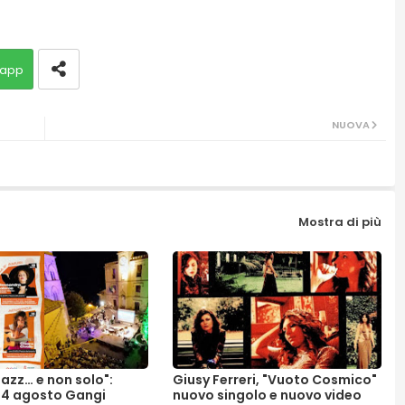
app
NUOVA
Mostra di più
Jazz… e non solo":
Giusy Ferreri, "Vuoto Cosmico"
l 14 agosto Gangi
nuovo singolo e nuovo video