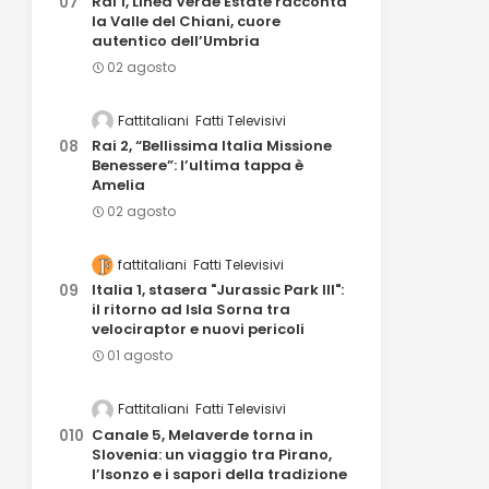
Rai 1, Linea Verde Estate racconta
la Valle del Chiani, cuore
autentico dell’Umbria
02 agosto
Fattitaliani
Fatti Televisivi
Rai 2, “Bellissima Italia Missione
Benessere”: l’ultima tappa è
Amelia
02 agosto
fattitaliani
Fatti Televisivi
Italia 1, stasera "Jurassic Park III":
il ritorno ad Isla Sorna tra
velociraptor e nuovi pericoli
01 agosto
Fattitaliani
Fatti Televisivi
Canale 5, Melaverde torna in
Slovenia: un viaggio tra Pirano,
l’Isonzo e i sapori della tradizione