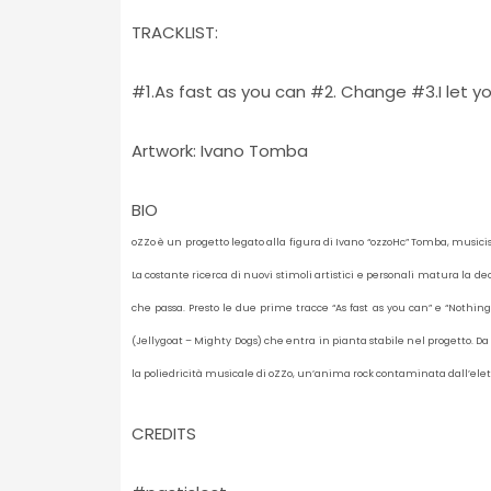
TRACKLIST:
#1.As fast as you can #2. Change #3.I let y
Artwork: Ivano Tomba
BIO
oZZo è un progetto legato alla figura di Ivano “ozzoHc” Tomba, musicis
La costante ricerca di nuovi stimoli artistici e personali matura la
che passa. Presto le due prime tracce “As fast as you can” e “Nothin
(Jellygoat – Mighty Dogs) che entra in pianta stabile nel progetto. Da
la poliedricità musicale di oZZo, un’anima rock contaminata dall’elet
CREDITS