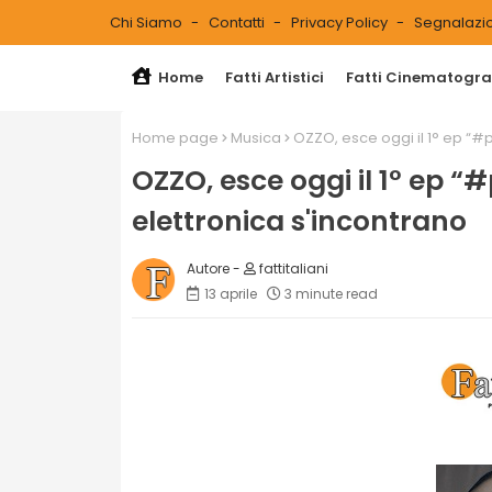
Chi Siamo
Contatti
Privacy Policy
Segnalazio
Home
Fatti Artistici
Fatti Cinematograf
Home page
Musica
OZZO, esce oggi il 1° ep “#p
OZZO, esce oggi il 1° ep “
elettronica s'incontrano
fattitaliani
13 aprile
3 minute read