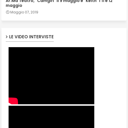
Ar.Ma Teatro, "Camgirl" il 9 maggio e "Keith" l'11 e 12
maggio
Maggio 07, 2019
LE VIDEO INTERVISTE