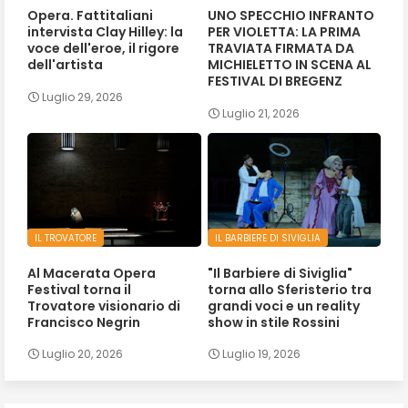
Opera. Fattitaliani
UNO SPECCHIO INFRANTO
intervista Clay Hilley: la
PER VIOLETTA: LA PRIMA
voce dell'eroe, il rigore
TRAVIATA FIRMATA DA
dell'artista
MICHIELETTO IN SCENA AL
FESTIVAL DI BREGENZ
Luglio 29, 2026
Luglio 21, 2026
IL TROVATORE
IL BARBIERE DI SIVIGLIA
Al Macerata Opera
"Il Barbiere di Siviglia"
Festival torna il
torna allo Sferisterio tra
Trovatore visionario di
grandi voci e un reality
Francisco Negrin
show in stile Rossini
Luglio 20, 2026
Luglio 19, 2026