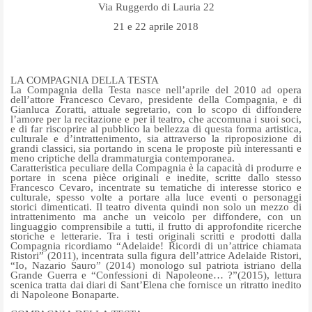
Via Ruggerdo di Lauria 22
21 e 22 aprile 2018
LA COMPAGNIA DELLA TESTA
La Compagnia della Testa nasce nell’aprile del 2010 ad opera
dell’attore Francesco Cevaro, presidente della Compagnia, e di
Gianluca Zoratti, attuale segretario, con lo scopo di diffondere
l’amore per la recitazione e per il teatro, che accomuna i suoi soci,
e di far riscoprire al pubblico la bellezza di questa forma artistica,
culturale e d’intrattenimento, sia attraverso la riproposizione di
grandi classici, sia portando in scena le proposte più interessanti e
meno criptiche della drammaturgia contemporanea.
Caratteristica peculiare della Compagnia è la capacità di produrre e
portare in scena pièce originali e inedite, scritte dallo stesso
Francesco Cevaro, incentrate su tematiche di interesse storico e
culturale, spesso volte a portare alla luce eventi o personaggi
storici dimenticati. Il teatro diventa quindi non solo un mezzo di
intrattenimento ma anche un veicolo per diffondere, con un
linguaggio comprensibile a tutti, il frutto di approfondite ricerche
storiche e letterarie. Tra i testi originali scritti e prodotti dalla
Compagnia ricordiamo “Adelaide! Ricordi di un’attrice chiamata
Ristori” (2011), incentrata sulla figura dell’attrice Adelaide Ristori,
“Io, Nazario Sauro” (2014) monologo sul patriota istriano della
Grande Guerra e “Confessioni di Napoleone… ?”(2015), lettura
scenica tratta dai diari di Sant’Elena che fornisce un ritratto inedito
di Napoleone Bonaparte.