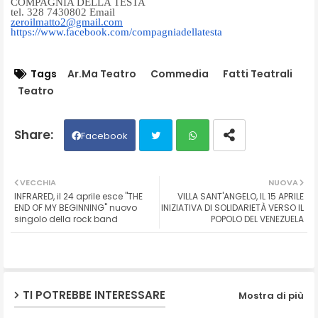
COMPAGNIA DELLA TESTA
tel. 328 7430802 Email
zeroilmatto2@gmail.com
https://www.facebook.com/
compagniadellatesta
Tags
Ar.Ma Teatro
Commedia
Fatti Teatrali
Teatro
Facebook
Twit
Wh
VECCHIA
NUOVA
INFRARED, il 24 aprile esce "THE
VILLA SANT'ANGELO, IL 15 APRILE
ter
ats
END OF MY BEGINNING" nuovo
INIZIATIVA DI SOLIDARIETÀ VERSO IL
singolo della rock band
POPOLO DEL VENEZUELA
ap
p
TI POTREBBE INTERESSARE
Mostra di più