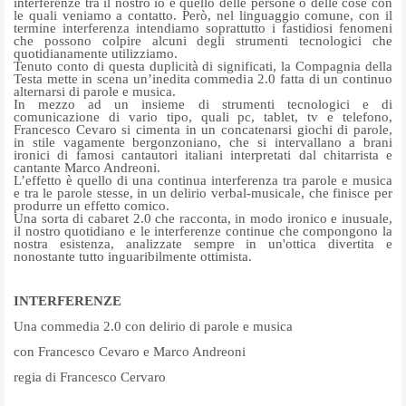
interferenze tra il nostro io e quello delle persone o delle cose con
le quali veniamo a contatto. Però, nel linguaggio comune, con il
termine interferenza intendiamo soprattutto i fastidiosi fenomeni
che possono colpire alcuni degli strumenti tecnologici che
quotidianamente utilizziamo.
Tenuto conto di questa duplicità di significati, la Compagnia della
Testa mette in scena un’inedita commedia 2.0 fatta di un continuo
alternarsi di parole e musica.
In mezzo ad un insieme di strumenti tecnologici e di
comunicazione di vario tipo, quali pc, tablet, tv e telefono,
Francesco Cevaro si cimenta in un concatenarsi giochi di parole,
in stile vagamente bergonzoniano, che si intervallano a brani
ironici di famosi cantautori italiani interpretati dal chitarrista e
cantante Marco Andreoni.
L’effetto è quello di una continua interferenza tra parole e musica
e tra le parole stesse, in un delirio verbal-musicale, che finisce per
produrre un effetto comico.
Una sorta di cabaret 2.0 che racconta, in modo ironico e inusuale,
il nostro quotidiano e le interferenze continue che compongono la
nostra esistenza, analizzate sempre in un'ottica divertita e
nonostante tutto inguaribilmente ottimista.
INTERFERENZE
Una commedia 2.0 con delirio di parole e musica
con Francesco Cevaro e Marco Andreoni
regia di Francesco Cervaro