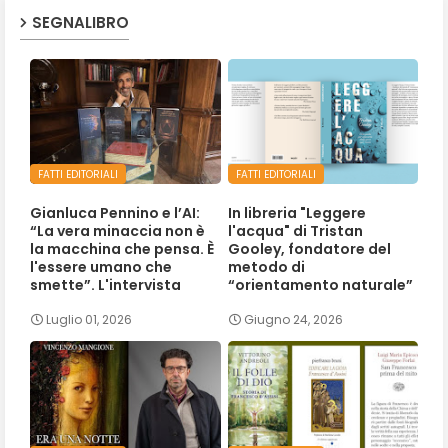
SEGNALIBRO
FATTI EDITORIALI
FATTI EDITORIALI
Gianluca Pennino e l’AI:
In libreria "Leggere
“La vera minaccia non è
l'acqua" di Tristan
la macchina che pensa. È
Gooley, fondatore del
l'essere umano che
metodo di
smette”. L'intervista
“orientamento naturale”
Luglio 01, 2026
Giugno 24, 2026