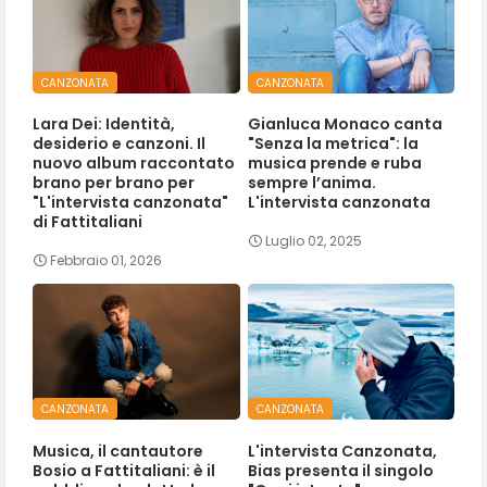
CANZONATA
CANZONATA
Lara Dei: Identità,
Gianluca Monaco canta
desiderio e canzoni. Il
"Senza la metrica": la
nuovo album raccontato
musica prende e ruba
brano per brano per
sempre l’anima.
"L'intervista canzonata"
L'intervista canzonata
di Fattitaliani
Luglio 02, 2025
Febbraio 01, 2026
CANZONATA
CANZONATA
Musica, il cantautore
L'intervista Canzonata,
Bosio a Fattitaliani: è il
Bias presenta il singolo