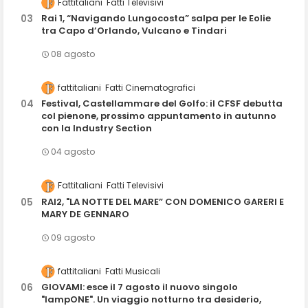
Fattitaliani
Fatti Televisivi
Rai 1, “Navigando Lungocosta” salpa per le Eolie
tra Capo d’Orlando, Vulcano e Tindari
08 agosto
fattitaliani
Fatti Cinematografici
Festival, Castellammare del Golfo: il CFSF debutta
col pienone, prossimo appuntamento in autunno
con la Industry Section
04 agosto
Fattitaliani
Fatti Televisivi
RAI2, "LA NOTTE DEL MARE” CON DOMENICO GARERI E
MARY DE GENNARO
09 agosto
fattitaliani
Fatti Musicali
GIOVAMI: esce il 7 agosto il nuovo singolo
"lampONE". Un viaggio notturno tra desiderio,