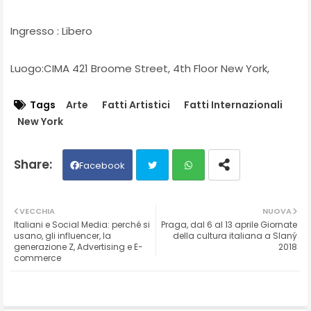
Ingresso : Libero
Luogo:CIMA 421 Broome Street, 4th Floor New York,
Tags
Arte
Fatti Artistici
Fatti Internazionali
New York
Facebook
Twit
Wh
VECCHIA
NUOVA
Italiani e Social Media: perché si
Praga, dal 6 al 13 aprile Giornate
ter
ats
usano, gli influencer, la
della cultura italiana a Slaný
generazione Z, Advertising e E-
2018
commerce
ap
p