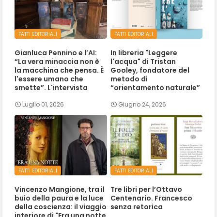
FATTI EDITORIALI
FATTI EDITORIALI
Gianluca Pennino e l’AI:
In libreria "Leggere
“La vera minaccia non è
l'acqua" di Tristan
la macchina che pensa. È
Gooley, fondatore del
l'essere umano che
metodo di
smette”. L'intervista
“orientamento naturale”
Luglio 01, 2026
Giugno 24, 2026
FATTI EDITORIALI
FATTI EDITORIALI
Vincenzo Mangione, tra il
Tre libri per l’Ottavo
buio della paura e la luce
Centenario. Francesco
della coscienza: il viaggio
senza retorica
interiore di "Era una notte