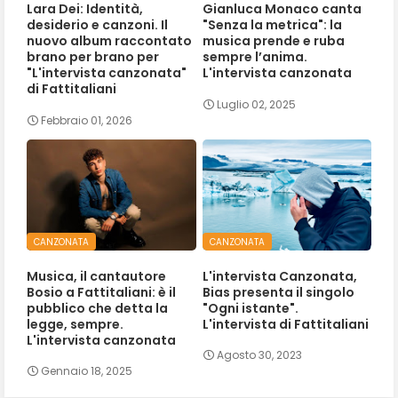
Lara Dei: Identità,
Gianluca Monaco canta
desiderio e canzoni. Il
"Senza la metrica": la
nuovo album raccontato
musica prende e ruba
brano per brano per
sempre l’anima.
"L'intervista canzonata"
L'intervista canzonata
di Fattitaliani
Luglio 02, 2025
Febbraio 01, 2026
CANZONATA
CANZONATA
Musica, il cantautore
L'intervista Canzonata,
Bosio a Fattitaliani: è il
Bias presenta il singolo
pubblico che detta la
"Ogni istante".
legge, sempre.
L'intervista di Fattitaliani
L'intervista canzonata
Agosto 30, 2023
Gennaio 18, 2025