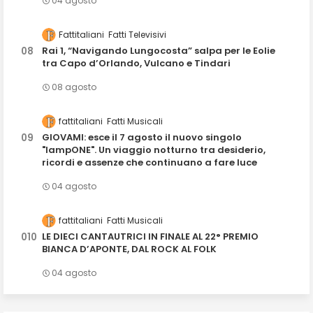
04 agosto
Fattitaliani
Fatti Televisivi
Rai 1, “Navigando Lungocosta” salpa per le Eolie
tra Capo d’Orlando, Vulcano e Tindari
08 agosto
fattitaliani
Fatti Musicali
GIOVAMI: esce il 7 agosto il nuovo singolo
"lampONE". Un viaggio notturno tra desiderio,
ricordi e assenze che continuano a fare luce
04 agosto
fattitaliani
Fatti Musicali
LE DIECI CANTAUTRICI IN FINALE AL 22° PREMIO
BIANCA D’APONTE, DAL ROCK AL FOLK
04 agosto