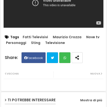
Tags
Fatti Televisivi
Maurizio Crozza
Nove tv
Personaggi
Sting
Televisione
Facebook
Twit
Wh
VECCHIA
NUOVA
ter
ats
ap
TI POTREBBE INTERESSARE
Mostra di più
p