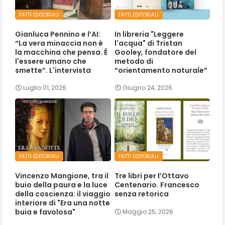
FATTI EDITORIALI
FATTI EDITORIALI
Gianluca Pennino e l’AI:
In libreria "Leggere
“La vera minaccia non è
l'acqua" di Tristan
la macchina che pensa. È
Gooley, fondatore del
l'essere umano che
metodo di
smette”. L'intervista
“orientamento naturale”
Luglio 01, 2026
Giugno 24, 2026
FATTI EDITORIALI
FATTI EDITORIALI
Vincenzo Mangione, tra il
Tre libri per l’Ottavo
buio della paura e la luce
Centenario. Francesco
della coscienza: il viaggio
senza retorica
interiore di "Era una notte
buia e favolosa"
Maggio 25, 2026