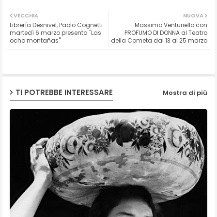
Twit
Wh
VECCHIA
NUOVA
Librería Desnivel, Paolo Cognetti
Massimo Venturiello con
ter
ats
martedì 6 marzo presenta "Las
PROFUMO DI DONNA al Teatro
ocho montañas"
della Cometa dal 13 al 25 marzo
ap
p
TI POTREBBE INTERESSARE
Mostra di più