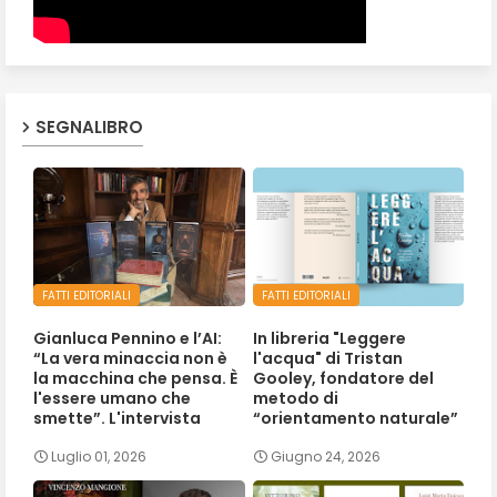
SEGNALIBRO
FATTI EDITORIALI
FATTI EDITORIALI
Gianluca Pennino e l’AI:
In libreria "Leggere
“La vera minaccia non è
l'acqua" di Tristan
la macchina che pensa. È
Gooley, fondatore del
l'essere umano che
metodo di
smette”. L'intervista
“orientamento naturale”
Luglio 01, 2026
Giugno 24, 2026