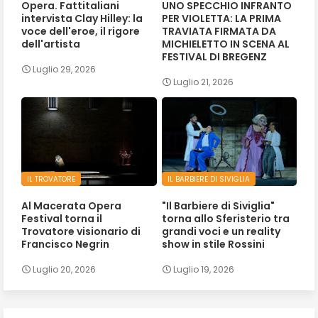
Opera. Fattitaliani
UNO SPECCHIO INFRANTO
intervista Clay Hilley: la
PER VIOLETTA: LA PRIMA
voce dell'eroe, il rigore
TRAVIATA FIRMATA DA
dell'artista
MICHIELETTO IN SCENA AL
FESTIVAL DI BREGENZ
Luglio 29, 2026
Luglio 21, 2026
IL TROVATORE
IL BARBIERE DI SIVIGLIA
Al Macerata Opera
"Il Barbiere di Siviglia"
Festival torna il
torna allo Sferisterio tra
Trovatore visionario di
grandi voci e un reality
Francisco Negrin
show in stile Rossini
Luglio 20, 2026
Luglio 19, 2026