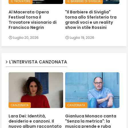
IL TROVATORE
IL BARBIERE DI SIVIGLIA
Al Macerata Opera
"Il Barbiere di Siviglia"
Festival torna il
torna allo Sferisterio tra
Trovatore visionario di
grandi voci e un reality
Francisco Negrin
show in stile Rossini
Luglio 20, 2026
Luglio 19, 2026
L'INTERVISTA CANZONATA
CANZONATA
CANZONATA
Lara Dei: Identità,
Gianluca Monaco canta
desiderio e canzoni. Il
"Senza la metrica": la
nuovo album raccontato
musica prende e ruba