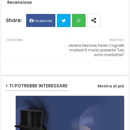
Recensione
Facebook
Twit
Wh
VECCHIA
NUOVA
Librería Desnivel, Paolo Cognetti
ter
ats
martedì 6 marzo presenta "Las
ocho montañas"
ap
p
TI POTREBBE INTERESSARE
Mostra di più