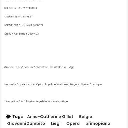
GIL PEREZ: Laurent KUBLA
URSULE: Sylvia BERGÉ *
LORD ELFORD: Laurent MONTEL
MELCHIOR: Benoît DELVAUX
Orchestre et Chœurs: Opéra Royal de Wallonie-Liège
Nouvelle Coproduction: Opéra Royal de Wallonie-Liège et Opéra Comique
*Première fois à l'Opéra Royal de Wallonie-Liège
Tags
Anne-Catherine Gillet
Belgio
Giovanni Zambito
Liegi
Opera
primopiano