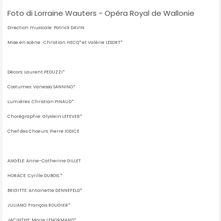
Foto di Lorraine Wauters - Opéra Royal de Wallonie
Direction musicale: Patrick DAVIN
Mise en scène : Christian HECQ* et Valérie LESORT*
Décors: Laurent PEDUZZI*
Costumes: Vanessa SANNINO*
Lumières: Christian PINAUD*
Chorégraphie: Glyslein LEFEVER*
Chef des Chœurs: Pierre IODICE
ANGÈLE: Anne-Catherine GILLET
HORACE: Cyrille DUBOIS *
BRIGITTE: Antoinette DENNEFELD*
JULIANO: François ROUGIER*
JACINTHE: Marie LENORMAND*