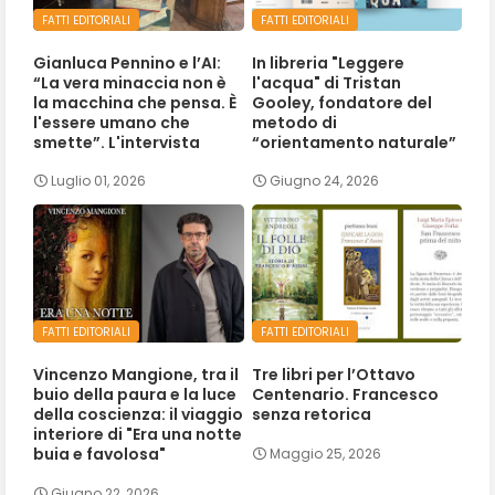
FATTI EDITORIALI
FATTI EDITORIALI
Gianluca Pennino e l’AI:
In libreria "Leggere
“La vera minaccia non è
l'acqua" di Tristan
la macchina che pensa. È
Gooley, fondatore del
l'essere umano che
metodo di
smette”. L'intervista
“orientamento naturale”
Luglio 01, 2026
Giugno 24, 2026
FATTI EDITORIALI
FATTI EDITORIALI
Vincenzo Mangione, tra il
Tre libri per l’Ottavo
buio della paura e la luce
Centenario. Francesco
della coscienza: il viaggio
senza retorica
interiore di "Era una notte
buia e favolosa"
Maggio 25, 2026
Giugno 22, 2026