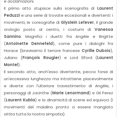
e acclamazioni.
Il primo atto stupisce sulla scenografia di
Laurent
Peduzzi
e una serie di trovate eccezionali e divertenti: i
movimenti, le coreografie di
Glyslein Lefever
, il grande
orologio posto al centro, i costumi di
Vanessa
Sannino
. Magnifici i duetti fra Angèle e Brigitte
(
Antoinette Dennefeld
), come pure i dialoghi fra
Horace (bravissimo il tenore francese
Cyrille Dubois
),
Juliano (
François Rougier
) e Lord Elford (
Laurent
Montel
).
Il secondo atto, anch'esso divertente, pecca forse di
un'eccessiva lunghezza ma intrattiene piacevolmente
e diverte con l'ulteriore travestimento di Angèle, i
personaggi di Jacinthe (
Marie Lenormand
) e Gil Perez
(
Laurent Kubla
) e la dinamicità di scene ed equivoci (i
movimenti del maialino pronto a essere mangiato
attira tutta la nostra simpatia).