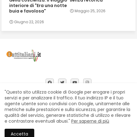
della coscienza: il viaggio
senza retorica
interiore di "Era una notte
buia e favolosa"
Maggio 25, 2026
Giugno 22, 2026
"Questo sito utilizza cookie di Google per erogare i propri
servizi e per analizzare il traffico. Il tuo indirizzo IP e il tuo
agente utente sono condivisi con Google, unitamente alle
Home
Chi siamo
Contatti
Privacy Policy
metriche sulle prestazioni e sulla sicurezza, per garantire la
Segnalazioni
qualità del servizio, generare statistiche di utilizzo e rilevare
e contrastare eventuali abusi."
Per saperne di più
All Right Reserved Copyright © Fattitaliani
Accetta