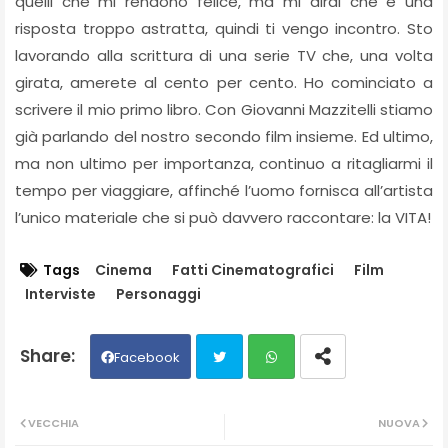
quelli che mi rendono felice, ma mi dirai che è una
risposta troppo astratta, quindi ti vengo incontro. Sto
lavorando alla scrittura di una serie TV che, una volta
girata, amerete al cento per cento. Ho cominciato a
scrivere il mio primo libro. Con Giovanni Mazzitelli stiamo
già parlando del nostro secondo film insieme. Ed ultimo,
ma non ultimo per importanza, continuo a ritagliarmi il
tempo per viaggiare, affinché l’uomo fornisca all’artista
l’unico materiale che si può davvero raccontare: la VITA!
Tags
Cinema
Fatti Cinematografici
Film
Interviste
Personaggi
Facebook
Twit
Wh
VECCHIA
NUOVA
ter
ats