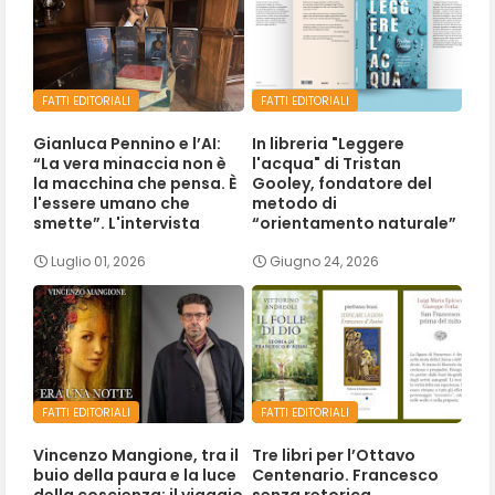
FATTI EDITORIALI
FATTI EDITORIALI
Gianluca Pennino e l’AI:
In libreria "Leggere
“La vera minaccia non è
l'acqua" di Tristan
la macchina che pensa. È
Gooley, fondatore del
l'essere umano che
metodo di
smette”. L'intervista
“orientamento naturale”
Luglio 01, 2026
Giugno 24, 2026
FATTI EDITORIALI
FATTI EDITORIALI
Vincenzo Mangione, tra il
Tre libri per l’Ottavo
buio della paura e la luce
Centenario. Francesco