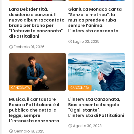
Lara Dei: Identità,
Gianluca Monaco canta
desiderio e canzoni. Il
"Senza la metrica": la
nuovo album raccontato
musica prende e ruba
brano per brano per
sempre l’anima.
"L'intervista canzonata"
L'intervista canzonata
di Fattitaliani
Luglio 02, 2025
Febbraio 01, 2026
CANZONATA
CANZONATA
Musica, il cantautore
L'intervista Canzonata,
Bosio a Fattitaliani: è il
Bias presenta il singolo
pubblico che detta la
"Ogni istante".
legge, sempre.
L'intervista di Fattitaliani
L'intervista canzonata
Agosto 30, 2023
Gennaio 18, 2025