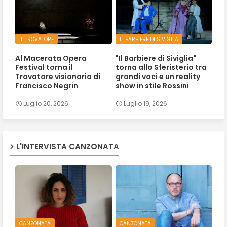
IL TROVATORE
IL BARBIERE DI SIVIGLIA
Al Macerata Opera
"Il Barbiere di Siviglia"
Festival torna il
torna allo Sferisterio tra
Trovatore visionario di
grandi voci e un reality
Francisco Negrin
show in stile Rossini
Luglio 20, 2026
Luglio 19, 2026
L'INTERVISTA CANZONATA
CANZONATA
CANZONATA