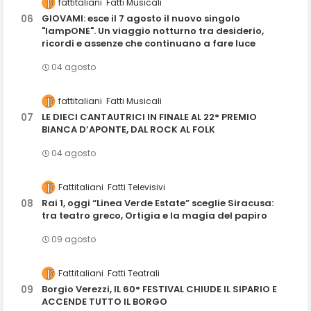
fattitaliani
Fatti Musicali
GIOVAMI: esce il 7 agosto il nuovo singolo
"lampONE". Un viaggio notturno tra desiderio,
ricordi e assenze che continuano a fare luce
04 agosto
fattitaliani
Fatti Musicali
LE DIECI CANTAUTRICI IN FINALE AL 22° PREMIO
BIANCA D’APONTE, DAL ROCK AL FOLK
04 agosto
Fattitaliani
Fatti Televisivi
Rai 1, oggi “Linea Verde Estate” sceglie Siracusa:
tra teatro greco, Ortigia e la magia del papiro
09 agosto
Fattitaliani
Fatti Teatrali
Borgio Verezzi, IL 60° FESTIVAL CHIUDE IL SIPARIO E
ACCENDE TUTTO IL BORGO