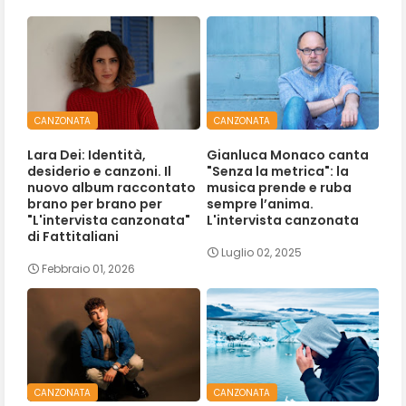
CANZONATA
CANZONATA
Lara Dei: Identità,
Gianluca Monaco canta
desiderio e canzoni. Il
"Senza la metrica": la
nuovo album raccontato
musica prende e ruba
brano per brano per
sempre l’anima.
"L'intervista canzonata"
L'intervista canzonata
di Fattitaliani
Luglio 02, 2025
Febbraio 01, 2026
CANZONATA
CANZONATA