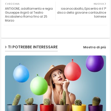
VECCHIA
NUOVA
ANTIGONE, adattamento e regia
iosonocobalto, Epicentro è il 1°
ter
ats
Giuseppe Argirò al Teatro
disco della giovane cantautrice
Arcobaleno Roma fino al 25
torinese
Marzo
ap
p
TI POTREBBE INTERESSARE
Mostra di più