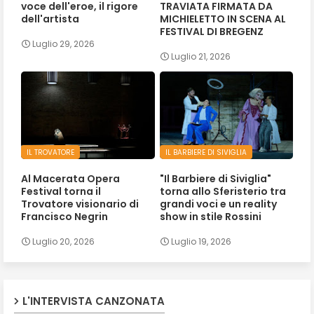
voce dell'eroe, il rigore
TRAVIATA FIRMATA DA
dell'artista
MICHIELETTO IN SCENA AL
FESTIVAL DI BREGENZ
Luglio 29, 2026
Luglio 21, 2026
IL TROVATORE
IL BARBIERE DI SIVIGLIA
Al Macerata Opera
"Il Barbiere di Siviglia"
Festival torna il
torna allo Sferisterio tra
Trovatore visionario di
grandi voci e un reality
Francisco Negrin
show in stile Rossini
Luglio 20, 2026
Luglio 19, 2026
L'INTERVISTA CANZONATA