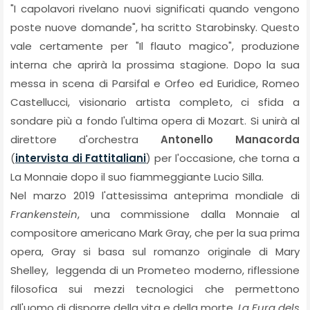
"I capolavori rivelano nuovi significati quando vengono
poste nuove domande", ha scritto Starobinsky. Questo
vale certamente per "Il flauto magico", produzione
interna che aprirà la prossima stagione. Dopo la sua
messa in scena di Parsifal e Orfeo ed Euridice, Romeo
Castellucci, visionario artista completo, ci sfida a
sondare più a fondo l'ultima opera di Mozart. Si unirà al
direttore d'orchestra
Antonello Manacorda
(
intervista di Fattitaliani
) per l'occasione, che torna a
La Monnaie dopo il suo fiammeggiante Lucio Silla.
Nel marzo 2019 l'attesissima anteprima mondiale di
Frankenstein
, una commissione dalla Monnaie al
compositore americano Mark Gray, che per la sua prima
opera, Gray si basa sul romanzo originale di Mary
Shelley, leggenda di un Prometeo moderno, riflessione
filosofica sui mezzi tecnologici che permettono
all'uomo di disporre della vita e della morte.
La Fura dels