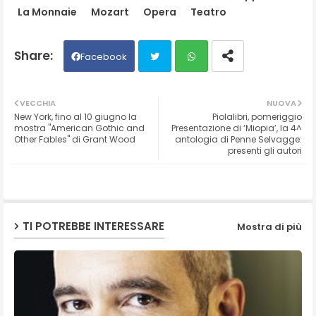
La Monnaie
Mozart
Opera
Teatro
Facebook
Twit
Wh
VECCHIA
NUOVA
New York, fino al 10 giugno la
Piolalibri, pomeriggio
ter
ats
mostra "American Gothic and
Presentazione di ‘Miopia’, la 4^
Other Fables" di Grant Wood
antologia di Penne Selvagge:
presenti gli autori
ap
p
TI POTREBBE INTERESSARE
Mostra di più