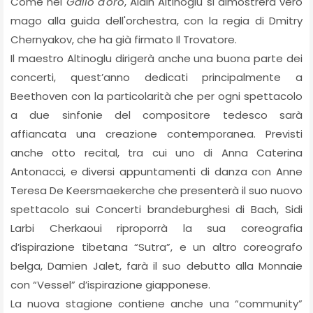
Come nel
Gallo d'oro
, Alain Altinoglu si dimostrerà vero
mago alla guida dell'orchestra, con la regia di Dmitry
Chernyakov, che ha già firmato Il Trovatore.
Il maestro Altinoglu dirigerà anche una buona parte dei
concerti, quest’anno dedicati principalmente a
Beethoven con la particolarità che per ogni spettacolo
a due sinfonie del compositore tedesco sarà
affiancata una creazione contemporanea. Previsti
anche otto recital, tra cui uno di Anna Caterina
Antonacci, e diversi appuntamenti di danza con Anne
Teresa De Keersmaekerche che presenterà il suo nuovo
spettacolo sui Concerti brandeburghesi di Bach, Sidi
Larbi Cherkaoui riproporrà la sua coreografia
d’ispirazione tibetana “Sutra”, e un altro coreografo
belga, Damien Jalet, farà il suo debutto alla Monnaie
con “Vessel” d’ispirazione giapponese.
La nuova stagione contiene anche una “community”