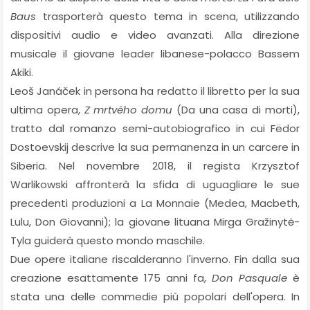
Baus
trasporterà questo tema in scena, utilizzando
dispositivi audio e video avanzati. Alla direzione
musicale il giovane leader libanese-polacco Bassem
Akiki.
Leoš Janáček in persona ha redatto il libretto per la sua
ultima opera,
Z mrtvého domu
(Da una casa di morti),
tratto dal romanzo semi-autobiografico in cui Fëdor
Dostoevskij descrive la sua permanenza in un carcere in
Siberia. Nel novembre 2018, il regista Krzysztof
Warlikowski affronterà la sfida di uguagliare le sue
precedenti produzioni a La Monnaie (Medea, Macbeth,
Lulu, Don Giovanni); la giovane lituana Mirga Gražinytė-
Tyla guiderà questo mondo maschile.
Due opere italiane riscalderanno l'inverno. Fin dalla sua
creazione esattamente 175 anni fa,
Don Pasquale
è
stata una delle commedie più popolari dell'opera. In