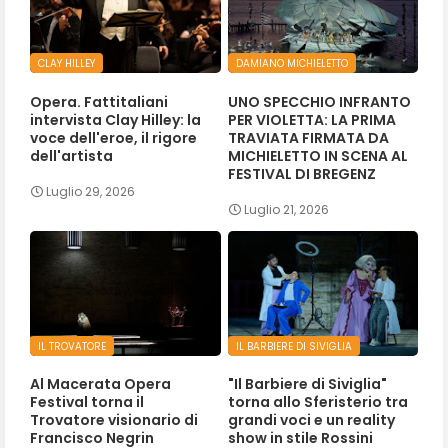
CLAY HILLEY
DAMIANO MICHIELETTO
Opera. Fattitaliani
UNO SPECCHIO INFRANTO
intervista Clay Hilley: la
PER VIOLETTA: LA PRIMA
voce dell'eroe, il rigore
TRAVIATA FIRMATA DA
dell'artista
MICHIELETTO IN SCENA AL
FESTIVAL DI BREGENZ
Luglio 29, 2026
Luglio 21, 2026
IL TROVATORE
IL BARBIERE DI SIVIGLIA
Al Macerata Opera
"Il Barbiere di Siviglia"
Festival torna il
torna allo Sferisterio tra
Trovatore visionario di
grandi voci e un reality
Francisco Negrin
show in stile Rossini