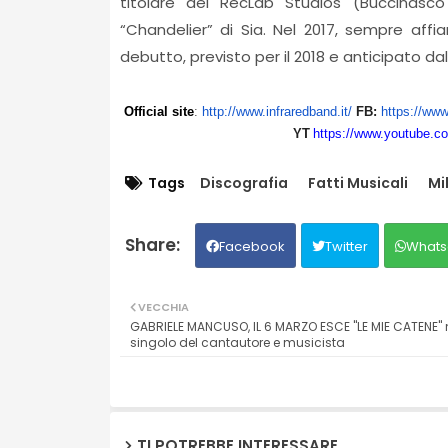
titolare dei RecLab Studios (Buccinasco
“Chandelier” di Sia. Nel 2017, sempre affia
debutto, previsto per il 2018 e anticipato dal
Official site
:
http://www.infraredband.it/
FB:
https://ww
YT
https://www.youtube.c
Tags
Discografia
Fatti Musicali
Mi
Facebook
Twitter
Whats
VECCHIA
GABRIELE MANCUSO, IL 6 MARZO ESCE "LE MIE CATENE"
singolo del cantautore e musicista
TI POTREBBE INTERESSARE