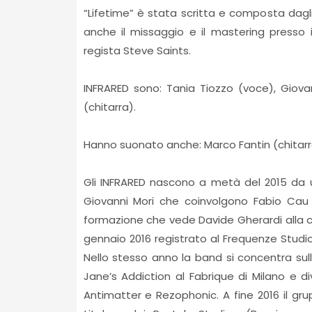
“Lifetime” è stata scritta e composta dagl
anche il missaggio e il mastering presso 
regista Steve Saints.
INFRARED sono: Tania Tiozzo (voce), Giova
(chitarra).
Hanno suonato anche: Marco Fantin (chitarra), 
Gli INFRARED nascono a metà del 2015 da 
Giovanni Mori che coinvolgono Fabio Cau al
formazione che vede Davide Gherardi alla chi
gennaio 2016 registrato al Frequenze Studio
Nello stesso anno la band si concentra sull’a
Jane’s Addiction al Fabrique di Milano e d
Antimatter e Rezophonic. A fine 2016 il gru