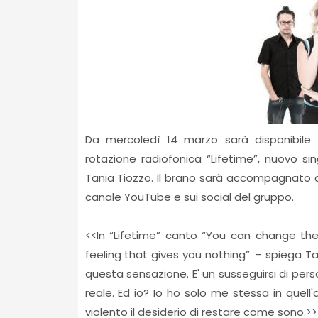
Da mercoledì 14 marzo sarà disponibile i
rotazione radiofonica “Lifetime”, nuovo s
Tania Tiozzo. Il brano sarà accompagnato da 
canale YouTube e sui social del gruppo.
<<In “Lifetime” canto “You can change th
feeling that gives you nothing”. – spiega 
questa sensazione. E' un susseguirsi di pers
reale. Ed io? Io ho solo me stessa in quell'a
violento il desiderio di restare come sono.>>