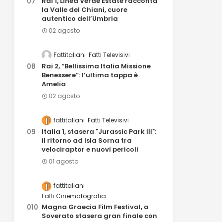
Rai 1, Linea Verde Estate racconta
la Valle del Chiani, cuore
autentico dell’Umbria
02 agosto
Fattitaliani
Fatti Televisivi
Rai 2, “Bellissima Italia Missione
Benessere”: l’ultima tappa è
Amelia
02 agosto
fattitaliani
Fatti Televisivi
Italia 1, stasera "Jurassic Park III":
il ritorno ad Isla Sorna tra
velociraptor e nuovi pericoli
01 agosto
fattitaliani
Fatti Cinematografici
Magna Graecia Film Festival, a
Soverato stasera gran finale con