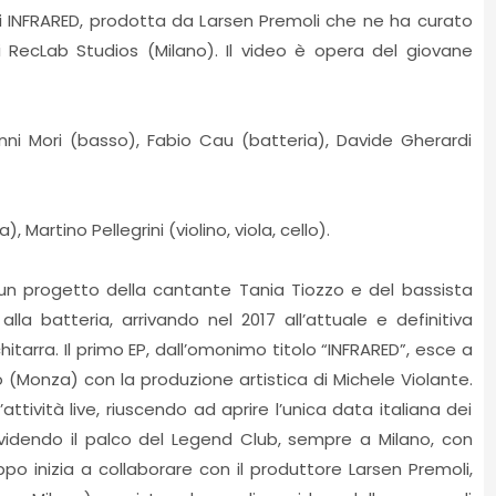
i INFRARED, prodotta da Larsen Premoli che ne ha curato
i RecLab Studios (Milano). Il video è opera del giovane
nni Mori (basso), Fabio Cau (batteria), Davide Gherardi
Martino Pellegrini (violino, viola, cello).
un progetto della cantante Tania Tiozzo e del bassista
la batteria, arrivando nel 2017 all’attuale e definitiva
tarra. Il primo EP, dall’omonimo titolo “INFRARED”, esce a
 (Monza) con la produzione artistica di Michele Violante.
ttività live, riuscendo ad aprire l’unica data italiana dei
ividendo il palco del Legend Club, sempre a Milano, con
ppo inizia a collaborare con il produttore Larsen Premoli,