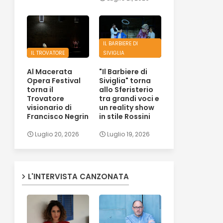
IL BARBIERE DI
IL TROVATORE
SIVIGLIA
Al Macerata
"Il Barbiere di
Opera Festival
Siviglia" torna
torna il
allo Sferisterio
Trovatore
tra grandi voci e
visionario di
un reality show
Francisco Negrin
in stile Rossini
Luglio 20, 2026
Luglio 19, 2026
L'INTERVISTA CANZONATA