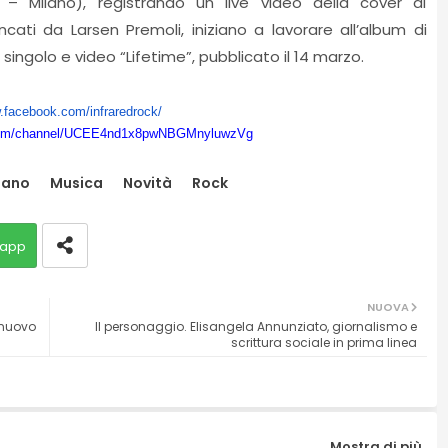
 – Milano), registrando un live video della cover di
ncati da Larsen Premoli, iniziano a lavorare all’album di
 singolo e video “Lifetime”, pubblicato il 14 marzo.
w.facebook.com/
infraredrock/
om/
channel/
UCEE4nd1x8pwNBGMnyluwzVg
lano
Musica
Novità
Rock
app
NUOVA
 nuovo
Il personaggio. Elisangela Annunziato, giornalismo e
scrittura sociale in prima linea
Mostra di più