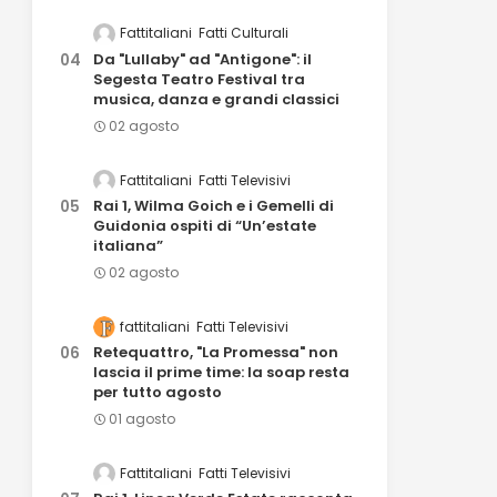
Fattitaliani
Fatti Culturali
Da "Lullaby" ad "Antigone": il
Segesta Teatro Festival tra
musica, danza e grandi classici
02 agosto
Fattitaliani
Fatti Televisivi
Rai 1, Wilma Goich e i Gemelli di
Guidonia ospiti di “Un’estate
italiana”
02 agosto
fattitaliani
Fatti Televisivi
Retequattro, "La Promessa" non
lascia il prime time: la soap resta
per tutto agosto
01 agosto
Fattitaliani
Fatti Televisivi