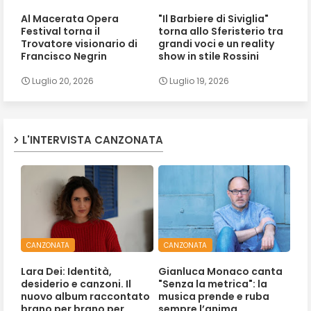
Al Macerata Opera
"Il Barbiere di Siviglia"
Festival torna il
torna allo Sferisterio tra
Trovatore visionario di
grandi voci e un reality
Francisco Negrin
show in stile Rossini
Luglio 20, 2026
Luglio 19, 2026
L'INTERVISTA CANZONATA
CANZONATA
CANZONATA
Lara Dei: Identità,
Gianluca Monaco canta
desiderio e canzoni. Il
"Senza la metrica": la
nuovo album raccontato
musica prende e ruba
brano per brano per
sempre l’anima.