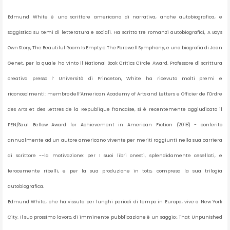
Edmund White è uno scrittore americano di narrativa, anche autobiografica, e
saggistica su temi di letteratura e sociali. Ha scritto tre romanzi autobiografici, A Boy's
Own Story, The Beautiful Room Is Empty e The Farewell Symphony, e una biografia di Jean
Genet, per la quale ha vinto il National Book Critics Circle Award. Professore di scrittura
creativa presso l’ Università di Princeton, White ha ricevuto molti premi e
riconoscimenti: membro dell’American Academy of Arts and Letters e Officier de l'Ordre
des Arts et des Lettres de la Republique francaise, si è recentemente aggiudicato il
PEN/Saul Bellow Award for Achievement in American Fiction (2018) - conferito
annualmente ad un autore americano vivente per meriti raggiunti nella sua carriera
di scrittore --la motivazione: per I suoi libri onesti, splendidamente cesellati, e
ferocemente ribelli, e per la sua produzione in toto, compresa la sua trilogia
autobiografica.
Edmund White, che ha vissuto per lunghi periodi di tempo in Europa, vive a New York
City. Il suo prossimo lavoro, di imminente pubblicazione è un saggio:, That Unpunished