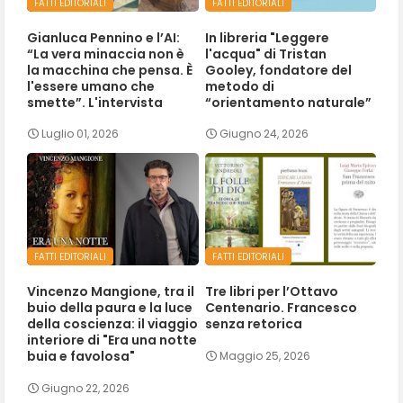
FATTI EDITORIALI
FATTI EDITORIALI
Gianluca Pennino e l’AI:
In libreria "Leggere
“La vera minaccia non è
l'acqua" di Tristan
la macchina che pensa. È
Gooley, fondatore del
l'essere umano che
metodo di
smette”. L'intervista
“orientamento naturale”
Luglio 01, 2026
Giugno 24, 2026
FATTI EDITORIALI
FATTI EDITORIALI
Vincenzo Mangione, tra il
Tre libri per l’Ottavo
buio della paura e la luce
Centenario. Francesco
della coscienza: il viaggio
senza retorica
interiore di "Era una notte
buia e favolosa"
Maggio 25, 2026
Giugno 22, 2026