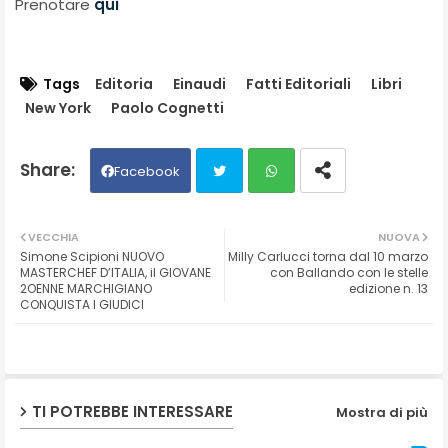
Prenotare
qui
Tags
Editoria
Einaudi
Fatti Editoriali
Libri
New York
Paolo Cognetti
Facebook
Twit
Wh
VECCHIA
NUOVA
Simone Scipioni NUOVO
Milly Carlucci torna dal 10 marzo
ter
ats
MASTERCHEF D’ITALIA, il GIOVANE
con Ballando con le stelle
2OENNE MARCHIGIANO
edizione n. 13
CONQUISTA I GIUDICI
ap
p
TI POTREBBE INTERESSARE
Mostra di più