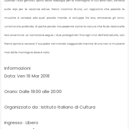
Quando i suoi genitori, spinti dalla nostalgia per la montagna in cui sono nati, tornano
sulle Alpi per le vacanze estive, Pietro incontra Bruno, un ragazzino che pascola le
mucche e conosce solo quel piccolo mondo. Si sviluppa fra loro, attraverso gli anni,
un’amicizia profonda, di poche parole ma possente come la natura che fa da teatro alle
loro avventure. La narrazione segue i due protagonisti fino agli inizi dell’età adulta, con
Pietro spinto a cercare il suo posto nel mondo viaggiando mentre Bruno non si muoverà
mai dalle montagne dove è nato.
Informazioni
Data: Ven 16 Mar 2018
Orario: Dalle 18:00 alle 20:00
Organizzato da : Istituto Italiano di Cultura
Ingresso : Libero