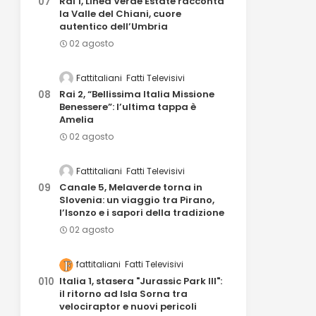
Rai 1, Linea Verde Estate racconta
la Valle del Chiani, cuore
autentico dell’Umbria
02 agosto
Fattitaliani
Fatti Televisivi
Rai 2, “Bellissima Italia Missione
Benessere”: l’ultima tappa è
Amelia
02 agosto
Fattitaliani
Fatti Televisivi
Canale 5, Melaverde torna in
Slovenia: un viaggio tra Pirano,
l’Isonzo e i sapori della tradizione
02 agosto
fattitaliani
Fatti Televisivi
Italia 1, stasera "Jurassic Park III":
il ritorno ad Isla Sorna tra
velociraptor e nuovi pericoli