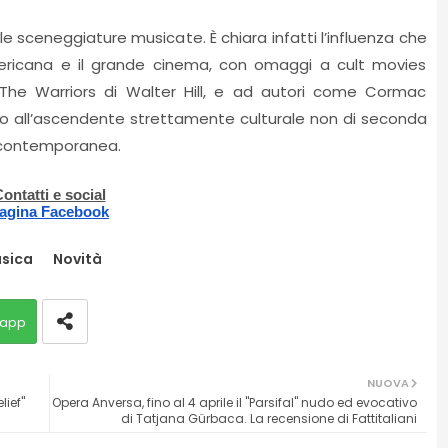
ole sceneggiature musicate. È chiara infatti l’influenza che
mericana e il grande cinema, con omaggi a cult movies
The Warriors di Walter Hill, e ad autori come Cormac
to all’ascendente strettamente culturale non di seconda
à contemporanea.
ontatti e social
agina Facebook
sica
Novità
app
NUOVA
lief"
Opera Anversa, fino al 4 aprile il "Parsifal" nudo ed evocativo
di Tatjana Gürbaca. La recensione di Fattitaliani