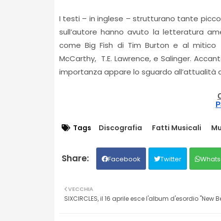
I testi – in inglese – strutturano tante picc
sull’autore hanno avuto la letteratura a
come Big Fish di Tim Burton e al mitico 
McCarthy, T.E. Lawrence, e Salinger. Accan
importanza appare lo sguardo all’attualit
C
P
Tags
Discografia
Fatti Musicali
Mu
Facebook
Twitter
Whats
VECCHIA
SIXCIRCLES, il 16 aprile esce l'album d'esordio "New Be