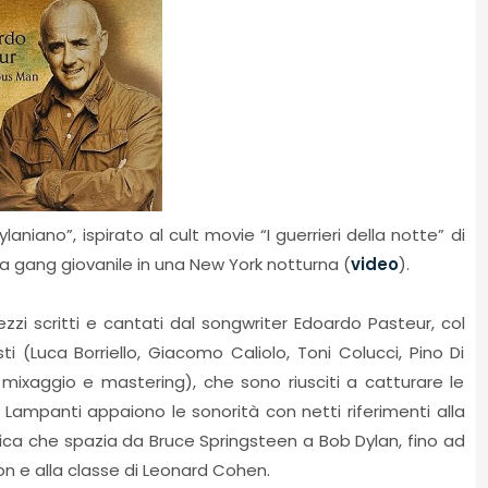
niano”, ispirato al cult movie “I guerrieri della notte” di
 una gang giovanile in una New York notturna (
video
).
zzi scritti e cantati dal songwriter Edoardo Pasteur, col
ti (Luca Borriello, Giacomo Caliolo, Toni Colucci, Pino Di
 mixaggio e mastering), che sono riusciti a catturare le
Lampanti appaiono le sonorità con netti riferimenti alla
ica che spazia da Bruce Springsteen a Bob Dylan, fino ad
son e alla classe di Leonard Cohen.