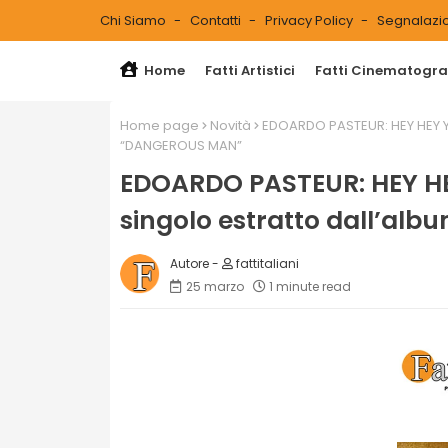
Chi Siamo
Contatti
Privacy Policy
Segnalazio
Home
Fatti Artistici
Fatti Cinematograf
Home page
Novità
EDOARDO PASTEUR: HEY HEY Y
“DANGEROUS MAN”
EDOARDO PASTEUR: HEY H
singolo estratto dall’a
fattitaliani
25 marzo
1 minute read