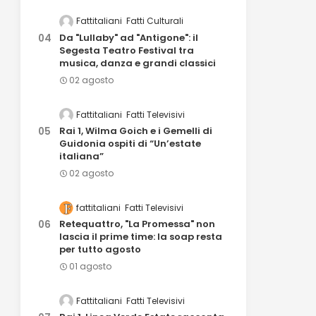
Fattitaliani
Fatti Culturali
Da "Lullaby" ad "Antigone": il
Segesta Teatro Festival tra
musica, danza e grandi classici
02 agosto
Fattitaliani
Fatti Televisivi
Rai 1, Wilma Goich e i Gemelli di
Guidonia ospiti di “Un’estate
italiana”
02 agosto
fattitaliani
Fatti Televisivi
Retequattro, "La Promessa" non
lascia il prime time: la soap resta
per tutto agosto
01 agosto
Fattitaliani
Fatti Televisivi