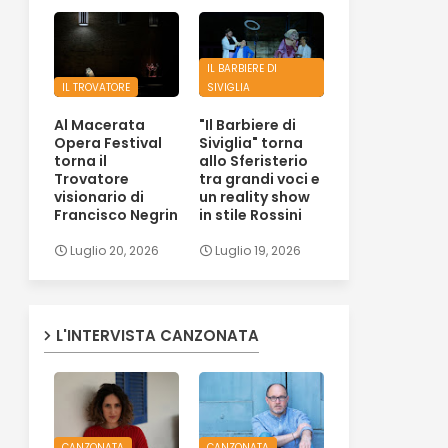
IL BARBIERE DI
IL TROVATORE
SIVIGLIA
Al Macerata
"Il Barbiere di
Opera Festival
Siviglia" torna
torna il
allo Sferisterio
Trovatore
tra grandi voci e
visionario di
un reality show
Francisco Negrin
in stile Rossini
Luglio 20, 2026
Luglio 19, 2026
L'INTERVISTA CANZONATA
CANZONATA
CANZONATA