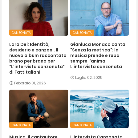
CANZONATA
CANZONATA
Lara Dei: Identità,
Gianluca Monaco canta
desiderio e canzoni. Il
"Senza la metrica": la
nuovo album raccontato
musica prende e ruba
brano per brano per
sempre l’anima.
"L'intervista canzonata"
L'intervista canzonata
di Fattitaliani
Luglio 02, 2025
Febbraio 01, 2026
CANZONATA
CANZONATA
Musica, il cantautore
L'intervista Canzonata,