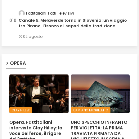
Fattitaliani
Fatti Televisivi
Canale 5, Melaverde torna in Slovenia: un viaggio
tra Pirano, l’Isonzo e i sapori della tradizione
02 agosto
OPERA
CLAY HILLEY
DAMIANO MICHIELETTO
Opera. Fattitaliani
UNO SPECCHIO INFRANTO
intervista Clay Hilley: la
PER VIOLETTA: LA PRIMA
voce dell'eroe, il rigore
TRAVIATA FIRMATA DA
dell'artista
MICHIELETTO IN SCENA AL