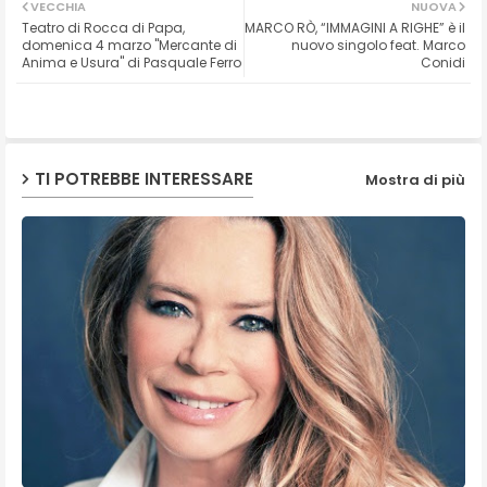
VECCHIA
NUOVA
Teatro di Rocca di Papa,
MARCO RÒ, “IMMAGINI A RIGHE” è il
ter
ats
domenica 4 marzo "Mercante di
nuovo singolo feat. Marco
Anima e Usura" di Pasquale Ferro
Conidi
ap
p
TI POTREBBE INTERESSARE
Mostra di più