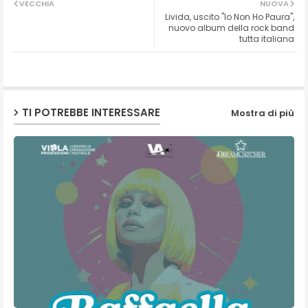
VECCHIA
NUOVA
Livida, uscito "Io Non Ho Paura",
ter
ats
nuovo album della rock band
tutta italiana
ap
p
TI POTREBBE INTERESSARE
Mostra di più