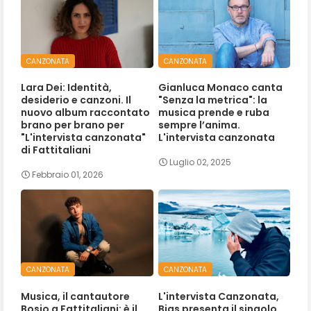
CANZONATA
CANZONATA
Lara Dei: Identità,
Gianluca Monaco canta
desiderio e canzoni. Il
"Senza la metrica": la
nuovo album raccontato
musica prende e ruba
brano per brano per
sempre l’anima.
"L'intervista canzonata"
L'intervista canzonata
di Fattitaliani
Luglio 02, 2025
Febbraio 01, 2026
CANZONATA
CANZONATA
Musica, il cantautore
L'intervista Canzonata,
Bosio a Fattitaliani: è il
Bias presenta il singolo