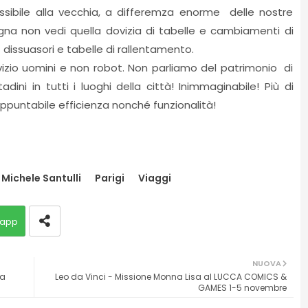
ssibile alla vecchia, a differemza enorme delle nostre
gna non vedi quella dovizia di tabelle e cambiamenti di
di dissuasori e tabelle di rallentamento.
rvizio uomini e non robot. Non parliamo del patrimonio di
adini in tutti i luoghi della città! Inimmaginabile! Più di
nappuntabile efficienza nonché funzionalità!
Michele Santulli
Parigi
Viaggi
app
NUOVA
na
Leo da Vinci - Missione Monna Lisa al LUCCA COMICS &
GAMES 1-5 novembre