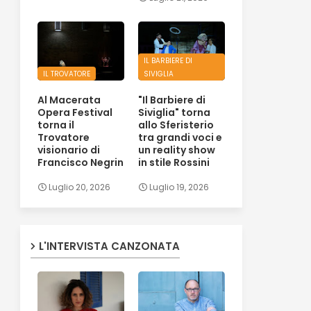
IL BARBIERE DI
IL TROVATORE
SIVIGLIA
Al Macerata
"Il Barbiere di
Opera Festival
Siviglia" torna
torna il
allo Sferisterio
Trovatore
tra grandi voci e
visionario di
un reality show
Francisco Negrin
in stile Rossini
Luglio 20, 2026
Luglio 19, 2026
L'INTERVISTA CANZONATA