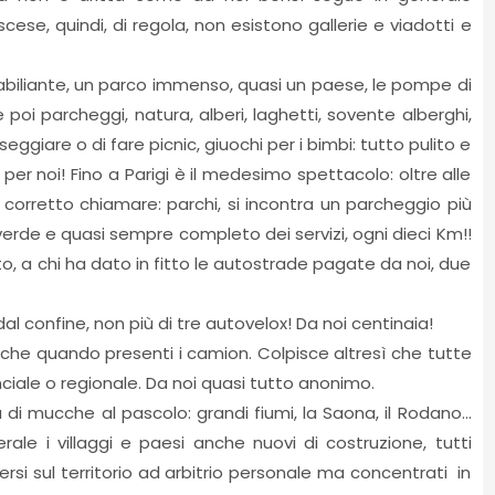
ese, quindi, di regola, non esistono gallerie e viadotti e
rabiliante, un parco immenso, quasi un paese, le pompe di
poi parcheggi, natura, alberi, laghetti, sovente alberghi,
asseggiare o di fare picnic, giuochi per i bimbi: tutto pulito e
er noi! Fino a Parigi è il medesimo spettacolo: oltre alle
ù corretto chiamare: parchi, si incontra un parcheggio più
rde e quasi sempre completo dei servizi, ogni dieci Km!!
tato, a chi ha dato in fitto le autostrade pagate da noi, due
i dal confine, non più di tre autovelox! Da noi centinaia!
nche quando presenti i camion. Colpisce altresì che tutte
ciale o regionale. Da noi quasi tutto anonimo.
a di mucche al pascolo: grandi fiumi, la Saona, il Rodano…
ale i villaggi e paesi anche nuovi di costruzione, tutti
si sul territorio ad arbitrio personale ma concentrati in