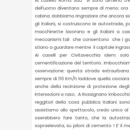
Al casello Roma Sud vi sono almeno tr
dell’uomo diventano sempre di meno: ora 
cabina: dobbiamo ringraziare che ancora sia
gli Italiani, si costruiscono le autostrade, 
macchinette lavorano e gli Italiani a 
meccanismi tali che consentono che i gov
stiano a guardare mentre il capitale ingr
Ai caselli per Civitavecchia idem: so
cementificazione del territorio. Imbocchiam
osservazione: questa strada extraurbana 
sempre di 110 Km/h laddove quella ciociara 
anche della recinzione di protezione degli
intersezioni a raso. A Rossignano imbocch
reggitori della cosa pubblica italiani s
assistiamo allo spettacolo, credo unico a
oserebbero fare tanto, che la autostrad
sopraelevata, su piloni di cemento ! E’ il 