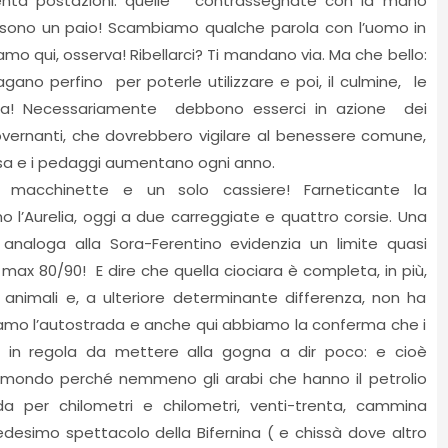
enta postazioni: quelle contrassegnate con la mano
sono un paio! Scambiamo qualche parola con l’uomo in
mo qui, osserva! Ribellarci? Ti mandano via. Ma che bello:
pagano perfino per poterle utilizzare e poi, il culmine, le
casa! Necessariamente debbono esserci in azione dei
ernanti, che dovrebbero vigilare al benessere comune,
assa e i pedaggi aumentano ogni anno.
lo macchinette e un solo cassiere! Farneticante la
o l’Aurelia, oggi a due carreggiate e quattro corsie. Una
analoga alla Sora-Ferentino evidenzia un limite quasi
max 80/90! E dire che quella ciociara è completa, in più,
 animali e, a ulteriore determinante differenza, non ha
iamo l’autostrada e anche qui abbiamo la conferma che i
ono in regola da mettere alla gogna a dir poco: e cioè
l mondo perché nemmeno gli arabi che hanno il petrolio
a per chilometri e chilometri, venti-trenta, cammina
medesimo spettacolo della Bifernina ( e chissà dove altro