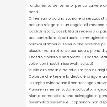
l’andamento del terreno per cui curve e disc
ponti.
Ci fermiamo ad una stazione di servizio: st
benzina relegate in un angolo all’imbocco e 
locali di ristoro, possibilità di sedersi o di p
ben controllato. Spettacolo inimmaginabile p
normali stazioni di servizio che sarebbe pi
piccolo ma altrettanto comodo e pieno di ve
Il nostro ciociaro è sbalordito. E il nostro S
volte, con i nostri miserevoli risultati?
Inutile dire che in oltre mille Km fino a Parig
Colpisce che tenere la destra è di rigore a
le targhe evidenziano il contrassegno provin
Pianure immense, tutto è coltivato, migliai
Niente cementificazione selvaggia: in gener
assemblati assieme e i capannoni non disper