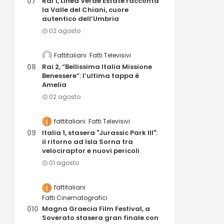
Rai 1, Linea Verde Estate racconta
la Valle del Chiani, cuore
autentico dell’Umbria
02 agosto
Fattitaliani
Fatti Televisivi
Rai 2, “Bellissima Italia Missione
Benessere”: l’ultima tappa è
Amelia
02 agosto
fattitaliani
Fatti Televisivi
Italia 1, stasera "Jurassic Park III":
il ritorno ad Isla Sorna tra
velociraptor e nuovi pericoli
01 agosto
fattitaliani
Fatti Cinematografici
Magna Graecia Film Festival, a
Soverato stasera gran finale con