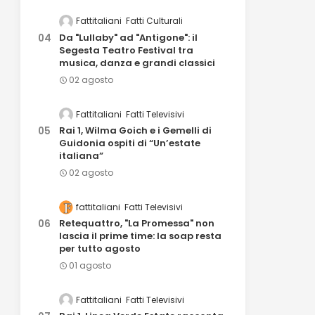
Fattitaliani
Fatti Culturali
Da "Lullaby" ad "Antigone": il
Segesta Teatro Festival tra
musica, danza e grandi classici
02 agosto
Fattitaliani
Fatti Televisivi
Rai 1, Wilma Goich e i Gemelli di
Guidonia ospiti di “Un’estate
italiana”
02 agosto
fattitaliani
Fatti Televisivi
Retequattro, "La Promessa" non
lascia il prime time: la soap resta
per tutto agosto
01 agosto
Fattitaliani
Fatti Televisivi