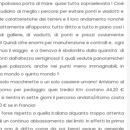
mpobasso porta al mare: quasi tutta sopraelevata ! Cioè
i, studiano al meglio i percorsi per evitare ponti e viadotti e
 le caratteristiche dei terreni e il loro andamento nonché
sattamente all’apposto: tutto dritto e tutto in piano così i
di gallerie, di viadotti, di ponti e prezzi ovviamente
i! Quindi cifre enormi per manutenzione e controlli e.. ogni
tinua il viaggio e a Genova è sbalordito dalla quantità di
 ponti dall’altezza vertiginosa! E quali vedute panoramiche!
ei palazzoni, anche nei punti meno immaginabili, in
rto mondo o quinto mondo ?
si solo macchinette o un solo cassiere umano! Arriviamo al
borso per pedaggio: quei tredici Km costano 44,20 €
si rientra in sette giorni il percorso andata/ritorno costa
0 € se in Francia!
 forse rispetto a quella italiana alquanto troppo attenta
ndi un continuo abbassamento dei limiti: in effetti la prima
da non è dritta come da noi bensì segue in generale