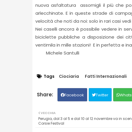
nuova asfaltatura assomigli il più che po
arlecchinate. E in queste strade di campa
velocità che noti da noi: solo in rari casi ve
Nei caselli ancora è possibile vedere in se
biciclette pubbliche a disposizione dei citt
ventimila in mille stazioni! E in perfetta e i
Michele Santulli
Tags
Ciociaria
Fatti Internazionali
Facebook
Twitter
Whats
VECCHIA
Perugia, dal 3 al 5 e dal 10 al 12 novembre va in sce
Corsie Festival