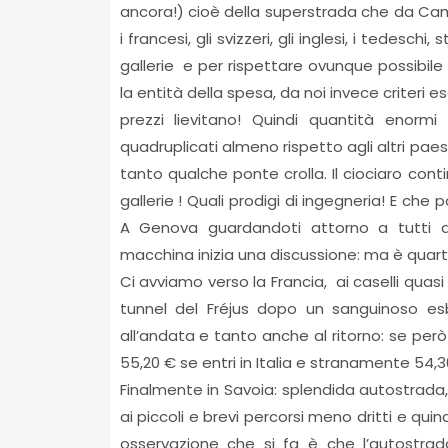
ancora!) cioè della superstrada che da Ca
i francesi, gli svizzeri, gli inglesi, i tedesch
gallerie e per rispettare ovunque possibile
la entità della spesa, da noi invece criteri e
prezzi lievitano! Quindi quantità enormi 
quadruplicati almeno rispetto agli altri paes
tanto qualche ponte crolla. Il ciociaro con
gallerie ! Quali prodigi di ingegneria! E che
A Genova guardandoti attorno a tutti qu
macchina inizia una discussione: ma è qua
Ci avviamo verso la Francia, ai caselli qua
tunnel del Fréjus dopo un sanguinoso es
all’andata e tanto anche al ritorno: se però 
55,20 € se entri in Italia e stranamente 54,3
Finalmente in Savoia: splendida autostrada,
ai piccoli e brevi percorsi meno dritti e qui
osservazione che si fa è che l’autostra