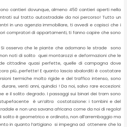
dono cantieri dovunque, almeno 450 cantieri aperti nella
ntrati sul tratto autostradale da noi percorso! Tutto un
ntri in una agenzia immobiliare, ti avvedi e capisci che i
aggiori compratori di appartamenti, ti fanno capire che sono
gi. Si osserva che le piante che adornano le strade sono
non noti di solito quei montarozzi e deformazioni che le
ade cittadine quasi perfette, quelle di campagna dove
ra più…perfette! E quanto lascia sbalorditi è costatare
rsioni termiche molto rigide e del traffico intenso, sono
durare, venti anni, quindici ! Da noi, salvo rare eccezioni:
e il solito degrado. I passaggi sui binari dei tram sono
ui stupefacente è un’altra costatazione: i tombini e del
tradale e non una savana africana come da noi di regola!
 solito è geometrico e ordinato, non all’arrembaggio ma
vento in quanto l’artigiano si impegna ad ottenere che la