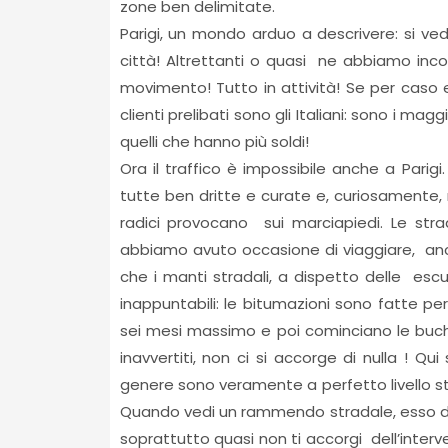
zone ben delimitate.
Parigi, un mondo arduo a descrivere: si ve
città! Altrettanti o quasi ne abbiamo inco
movimento! Tutto in attività! Se per caso e
clienti prelibati sono gli Italiani: sono i m
quelli che hanno più soldi!
Ora il traffico è impossibile anche a Pari
tutte ben dritte e curate e, curiosamente, 
radici provocano sui marciapiedi. Le str
abbiamo avuto occasione di viaggiare, anco
che i manti stradali, a dispetto delle escu
inappuntabili: le bitumazioni sono fatte per 
sei mesi massimo e poi cominciano le buche 
inavvertiti, non ci si accorge di nulla ! Q
genere sono veramente a perfetto livello s
Quando vedi un rammendo stradale, esso di
soprattutto quasi non ti accorgi dell’inter