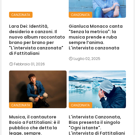
CANZONATA
CANZONATA
Lara Dei: Identità,
Gianluca Monaco canta
desiderio e canzoni. Il
"Senza la metrica": la
nuovo album raccontato
musica prende e ruba
brano per brano per
sempre l’anima.
"L'intervista canzonata"
L'intervista canzonata
di Fattitaliani
Luglio 02, 2025
Febbraio 01, 2026
CANZONATA
CANZONATA
Musica, il cantautore
L'intervista Canzonata,
Bosio a Fattitaliani: è il
Bias presenta il singolo
pubblico che detta la
"Ogni istante".
legge, sempre.
L'intervista di Fattitaliani