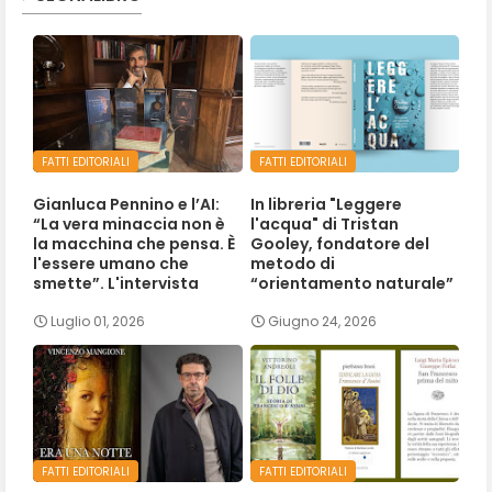
FATTI EDITORIALI
FATTI EDITORIALI
Gianluca Pennino e l’AI:
In libreria "Leggere
“La vera minaccia non è
l'acqua" di Tristan
la macchina che pensa. È
Gooley, fondatore del
l'essere umano che
metodo di
smette”. L'intervista
“orientamento naturale”
Luglio 01, 2026
Giugno 24, 2026
FATTI EDITORIALI
FATTI EDITORIALI