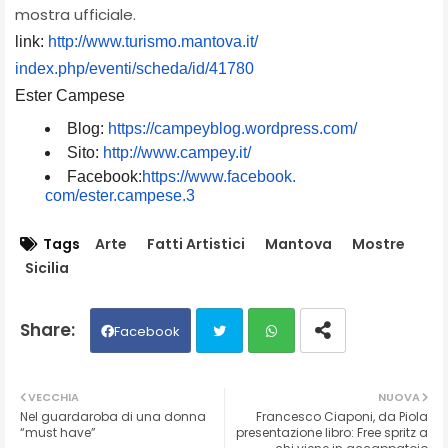
mostra ufficiale.
link:
http://www.turismo.mantova.it/
index.php/eventi/scheda/id/
41780
Ester Campese
Blog:
https://campeyblog.
wordpress.com/
Sito:
http://www.campey.it/
Facebook:
https://www.facebook.
com/ester.campese.3
Tags
Arte
Fatti Artistici
Mantova
Mostre
Sicilia
Facebook
Twit
Wh
VECCHIA
NUOVA
Nel guardaroba di una donna
Francesco Ciaponi, da Piola
ter
ats
“must have”
presentazione libro: Free spritz a