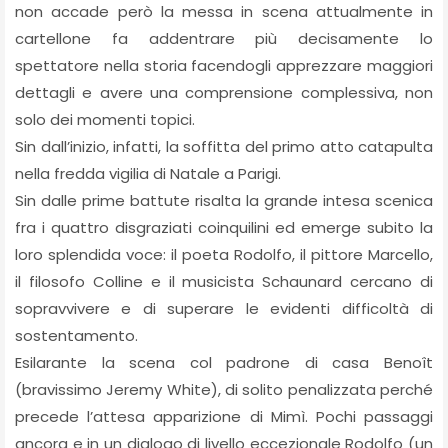
non accade però la messa in scena attualmente in
cartellone fa addentrare più decisamente lo
spettatore nella storia facendogli apprezzare maggiori
dettagli e avere una comprensione complessiva, non
solo dei momenti topici.
Sin dall’inizio, infatti, la soffitta del primo atto catapulta
nella fredda vigilia di Natale a Parigi.
Sin dalle prime battute risalta la grande intesa scenica
fra i quattro disgraziati coinquilini ed emerge subito la
loro splendida voce: il poeta Rodolfo, il pittore Marcello,
il filosofo Colline e il musicista Schaunard cercano di
sopravvivere e di superare le evidenti difficoltà di
sostentamento.
Esilarante la scena col padrone di casa Benoît
(bravissimo Jeremy White), di solito penalizzata perché
precede l’attesa apparizione di Mimì. Pochi passaggi
ancora e in un dialogo di livello eccezionale Rodolfo (un