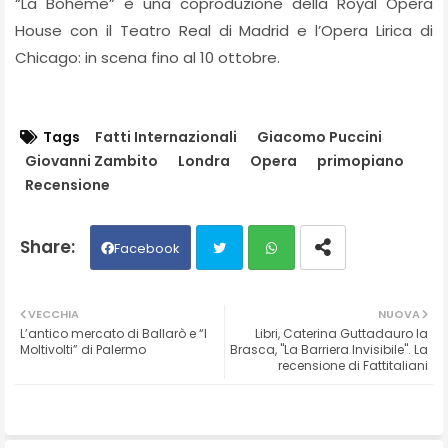
“La Bohème” è una coproduzione della Royal Opera
House con il Teatro Real di Madrid e l’Opera Lirica di
Chicago: in scena fino al 10 ottobre.
Tags
Fatti Internazionali
Giacomo Puccini
Giovanni Zambito
Londra
Opera
primopiano
Recensione
Facebook
Twit
Wh
VECCHIA
NUOVA
L’antico mercato di Ballarò e “I
Libri, Caterina Guttadauro la
ter
ats
Moltivolti” di Palermo
Brasca, "La Barriera Invisibile". La
recensione di Fattitaliani
ap
p