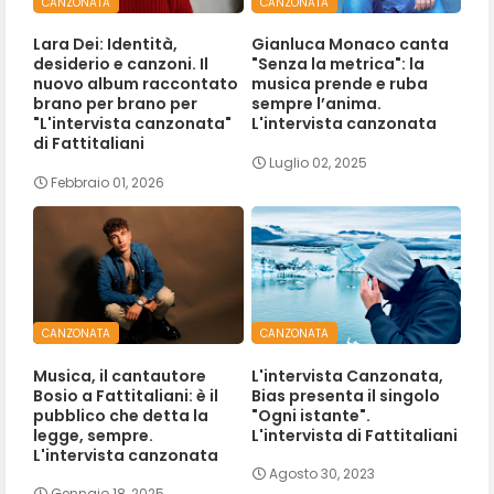
CANZONATA
CANZONATA
Lara Dei: Identità,
Gianluca Monaco canta
desiderio e canzoni. Il
"Senza la metrica": la
nuovo album raccontato
musica prende e ruba
brano per brano per
sempre l’anima.
"L'intervista canzonata"
L'intervista canzonata
di Fattitaliani
Luglio 02, 2025
Febbraio 01, 2026
CANZONATA
CANZONATA
Musica, il cantautore
L'intervista Canzonata,
Bosio a Fattitaliani: è il
Bias presenta il singolo
pubblico che detta la
"Ogni istante".
legge, sempre.
L'intervista di Fattitaliani
L'intervista canzonata
Agosto 30, 2023
Gennaio 18, 2025