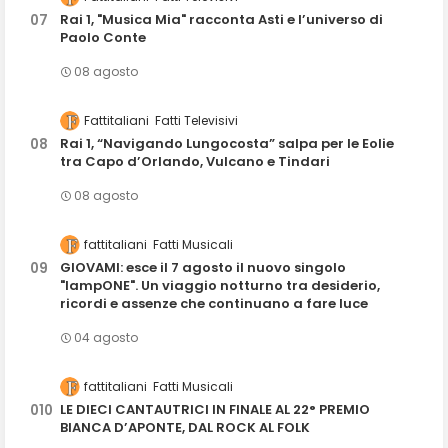
Rai 1, "Musica Mia" racconta Asti e l’universo di
Paolo Conte
08 agosto
Fattitaliani
Fatti Televisivi
Rai 1, “Navigando Lungocosta” salpa per le Eolie
tra Capo d’Orlando, Vulcano e Tindari
08 agosto
fattitaliani
Fatti Musicali
GIOVAMI: esce il 7 agosto il nuovo singolo
"lampONE". Un viaggio notturno tra desiderio,
ricordi e assenze che continuano a fare luce
04 agosto
fattitaliani
Fatti Musicali
LE DIECI CANTAUTRICI IN FINALE AL 22° PREMIO
BIANCA D’APONTE, DAL ROCK AL FOLK