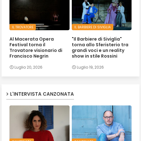
IL TROVATORE
IL BARBIERE DI SIVIGLIA
Al Macerata Opera
"Il Barbiere di Siviglia"
Festival torna il
torna allo Sferisterio tra
Trovatore visionario di
grandi voci e un reality
Francisco Negrin
show in stile Rossini
Luglio 20, 2026
Luglio 19, 2026
L'INTERVISTA CANZONATA