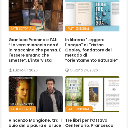
FATTI EDITORIALI
FATTI EDITORIALI
Gianluca Pennino e l’AI:
In libreria "Leggere
“La vera minaccia non è
l'acqua" di Tristan
la macchina che pensa. È
Gooley, fondatore del
l'essere umano che
metodo di
smette”. L'intervista
“orientamento naturale”
Luglio 01, 2026
Giugno 24, 2026
FATTI EDITORIALI
FATTI EDITORIALI
Vincenzo Mangione, tra il
Tre libri per l’Ottavo
buio della paura e la luce
Centenario. Francesco