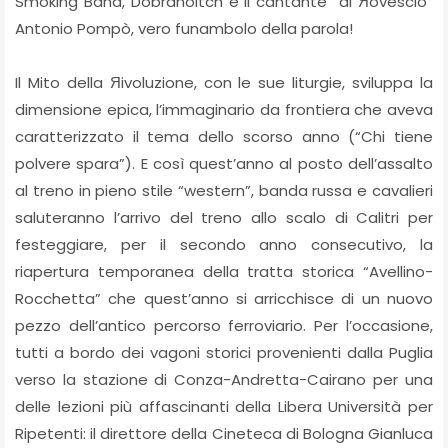
Smoking Band, Dobranoitch e il cantante “al Яovescio”
Antonio Pompò, vero funambolo della parola!
Il Mito della Яivoluzione, con le sue liturgie, sviluppa la
dimensione epica, l’immaginario da frontiera che aveva
caratterizzato il tema dello scorso anno (“Chi tiene
polvere spara”). E così quest’anno al posto dell’assalto
al treno in pieno stile “western”, banda russa e cavalieri
saluteranno l’arrivo del treno allo scalo di Calitri per
festeggiare, per il secondo anno consecutivo, la
riapertura temporanea della tratta storica “Avellino-
Rocchetta” che quest’anno si arricchisce di un nuovo
pezzo dell’antico percorso ferroviario. Per l’occasione,
tutti a bordo dei vagoni storici provenienti dalla Puglia
verso la stazione di Conza-Andretta-Cairano per una
delle lezioni più affascinanti della Libera Università per
Ripetenti: il direttore della Cineteca di Bologna Gianluca