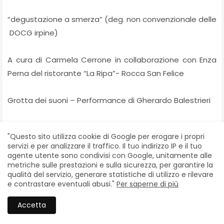
“degustazione a smerza” (deg. non convenzionale delle
DOCG irpine)
A cura di Carmela Cerrone in collaborazione con Enza
Perna del ristorante “La Ripa”- Rocca San Felice
Grotta dei suoni – Performance di Gherardo Balestrieri
Victor Herrero
"Questo sito utilizza cookie di Google per erogare i propri
servizi e per analizzare il traffico. Il tuo indirizzo IP e il tuo
la grotta del mago a cura di Mago Wonder, la grotta
agente utente sono condivisi con Google, unitamente alle
metriche sulle prestazioni e sulla sicurezza, per garantire la
del poeta a cura di Vincenzo Costantino Cinaski
qualità del servizio, generare statistiche di utilizzo e rilevare
e contrastare eventuali abusi."
Per saperne di più
Sabato 26 Agosto in Calitri
Accetta
Mattino