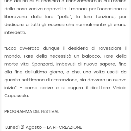
uno dei rituali di rinascita e rinnovamento in cui l’ordine
delle cose veniva capovolto. I monaci per l’occasione si
liberavano dalla loro “pelle”, la loro funzione, per
dedicarsi a tutti gli eccessi che normalmente gli erano
interdetti.
“Ecco avverato dunque il desiderio di rovesciare il
mondo. Fare della necessità un balocco. Fare della
morte vita. Sponzarci, imbevuti di nuovo sapere, fino
alla fine dell’ultimo giorno, e che, una volta usciti da
questa settimana di ri-creazione, sia davvero un nuovo
inizio” - come scrive e si augura il direttore Vinicio
Capossela.
PROGRAMMA DEL FESTIVAL
Lunedì 21 Agosto – LA RI-CREAZIONE