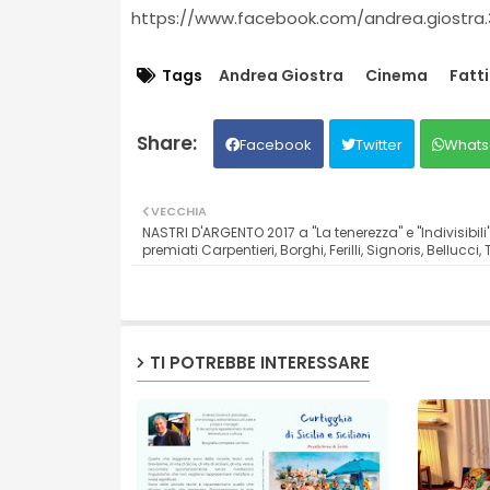
https://www.facebook.com/andrea.giostra.
Tags
Andrea Giostra
Cinema
Fatt
Facebook
Twitter
Whats
VECCHIA
NASTRI D'ARGENTO 2017 a "La tenerezza" e "Indivisibili"
premiati Carpentieri, Borghi, Ferilli, Signoris, Bellucci,
TI POTREBBE INTERESSARE