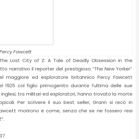
Percy Fawcett
 “The Lost City of Z: A Tale of Deadly Obsession in the
o narrativo il reporter del prestigioso “The New Yorker”
el maggiore ed esploratore britannico Percy Fawcett
 1925 col figlio primogenito durante l’ultima delle sue
 inglesi, tra militari ed esploratori, hanno trovato la morte
picali. Per scrivere il suo best seller, Grann si recò in
awcett morirono e come, senza che se ne fossero resi
”.
37