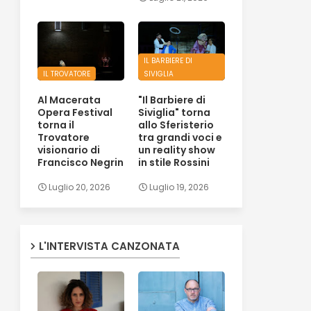
IL BARBIERE DI
IL TROVATORE
SIVIGLIA
Al Macerata
"Il Barbiere di
Opera Festival
Siviglia" torna
torna il
allo Sferisterio
Trovatore
tra grandi voci e
visionario di
un reality show
Francisco Negrin
in stile Rossini
Luglio 20, 2026
Luglio 19, 2026
L'INTERVISTA CANZONATA