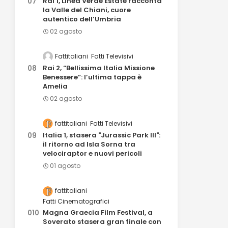
Rai 1, Linea Verde Estate racconta
la Valle del Chiani, cuore
autentico dell’Umbria
02 agosto
Fattitaliani
Fatti Televisivi
Rai 2, “Bellissima Italia Missione
Benessere”: l’ultima tappa è
Amelia
02 agosto
fattitaliani
Fatti Televisivi
Italia 1, stasera "Jurassic Park III":
il ritorno ad Isla Sorna tra
velociraptor e nuovi pericoli
01 agosto
fattitaliani
Fatti Cinematografici
Magna Graecia Film Festival, a
Soverato stasera gran finale con