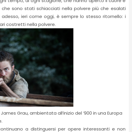
ogni tempo, di ogni stagione, che hanno aperto il cuore e
 che sono stati schiacciati nella polvere più che esalati
e adesso, ieri come oggi, è sempre lo stesso ritornello: i
ari costretti nella polvere.
 James Grau, ambientata all’inizio del ‘900 in una Europa
.
 continuano a distinguersi per opere interessanti e non