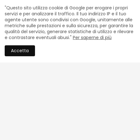
smette”. L'intervista
“orientamento naturale”
"Questo sito utilizza cookie di Google per erogare i propri
servizi e per analizzare il traffico. Il tuo indirizzo IP e il tuo
Luglio 01, 2026
Giugno 24, 2026
agente utente sono condivisi con Google, unitamente alle
metriche sulle prestazioni e sulla sicurezza, per garantire la
qualità del servizio, generare statistiche di utilizzo e rilevare
e contrastare eventuali abusi."
Per saperne di più
Accetta
FATTI EDITORIALI
FATTI EDITORIALI
Vincenzo Mangione, tra il
Tre libri per l’Ottavo
buio della paura e la luce
Centenario. Francesco
della coscienza: il viaggio
senza retorica
interiore di "Era una notte
buia e favolosa"
Maggio 25, 2026
Giugno 22, 2026