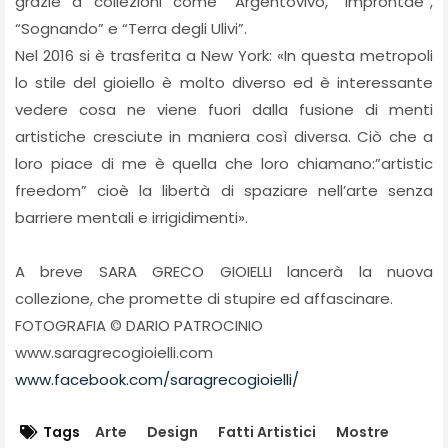
grazie a collezioni come “Argentovivo, “Improntae”,
“Sognando” e “Terra degli Ulivi”.
Nel 2016 si è trasferita a New York: «In questa metropoli
lo stile del gioiello è molto diverso ed è interessante
vedere cosa ne viene fuori dalla fusione di menti
artistiche cresciute in maniera così diversa. Ciò che a
loro piace di me è quella che loro chiamano:”artistic
freedom” cioè la libertà di spaziare nell’arte senza
barriere mentali e irrigidimenti».
A breve SARA GRECO GIOIELLI lancerà la nuova
collezione, che promette di stupire ed affascinare.
FOTOGRAFIA © DARIO PATROCINIO
www.saragrecogioielli.com
www.facebook.com/saragrecogioielli/
Tags
Arte
Design
Fatti Artistici
Mostre