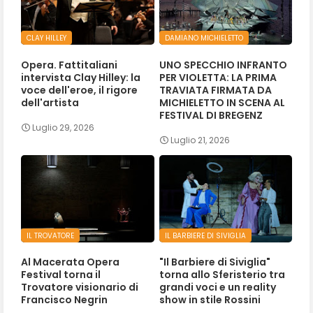
CLAY HILLEY
DAMIANO MICHIELETTO
Opera. Fattitaliani
UNO SPECCHIO INFRANTO
intervista Clay Hilley: la
PER VIOLETTA: LA PRIMA
voce dell'eroe, il rigore
TRAVIATA FIRMATA DA
dell'artista
MICHIELETTO IN SCENA AL
FESTIVAL DI BREGENZ
Luglio 29, 2026
Luglio 21, 2026
IL TROVATORE
IL BARBIERE DI SIVIGLIA
Al Macerata Opera
"Il Barbiere di Siviglia"
Festival torna il
torna allo Sferisterio tra
Trovatore visionario di
grandi voci e un reality
Francisco Negrin
show in stile Rossini