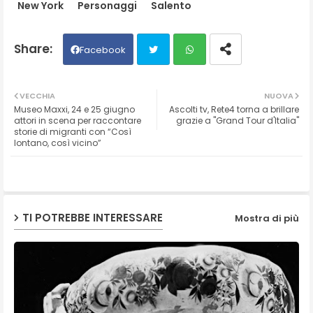
New York
Personaggi
Salento
Facebook
Twit
Wh
VECCHIA
NUOVA
Museo Maxxi, 24 e 25 giugno
Ascolti tv, Rete4 torna a brillare
ter
ats
attori in scena per raccontare
grazie a "Grand Tour d'Italia"
storie di migranti con “Così
lontano, così vicino”
ap
p
TI POTREBBE INTERESSARE
Mostra di più