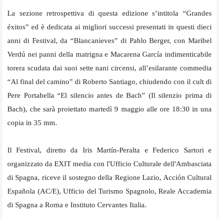
La sezione retrospettiva di questa edizione s’intitola “Grandes
éxitos” ed è dedicata ai migliori successi presentati in questi dieci
anni di Festival, da “Blancanieves” di Pablo Berger, con Maribel
Verdú nei panni della matrigna e Macarena García indimenticabile
torera scudata dai suoi sette nani circensi, all’esilarante commedia
“Al final del camino” di Roberto Santiago, chiudendo con il cult di
Pere Portabella “El silencio antes de Bach” (Il silenzio prima di
Bach), che sarà proiettato martedì 9 maggio alle ore 18:30 in una
copia in 35 mm.
Il Festival, diretto da Iris Martín-Peralta e Federico Sartori e
organizzato da EXIT media con l'Ufficio Culturale dell'Ambasciata
di Spagna, riceve il sostegno della Regione Lazio, Acción Cultural
Española (AC/E), Ufficio del Turismo Spagnolo, Reale Accademia
di Spagna a Roma e Instituto Cervantes Italia.