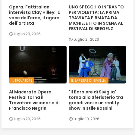
Opera. Fattitaliani
UNO SPECCHIO INFRANTO
intervista Clay Hilley: la
PER VIOLETTA: LA PRIMA
voce dell'eroe, il rigore
TRAVIATA FIRMATA DA
dell'artista
MICHIELETTO IN SCENA AL
FESTIVAL DI BREGENZ
Luglio 29, 2026
Luglio 21, 2026
IL TROVATORE
IL BARBIERE DI SIVIGLIA
Al Macerata Opera
"Il Barbiere di Siviglia"
Festival torna il
torna allo Sferisterio tra
Trovatore visionario di
grandi voci e un reality
Francisco Negrin
show in stile Rossini
Luglio 20, 2026
Luglio 19, 2026