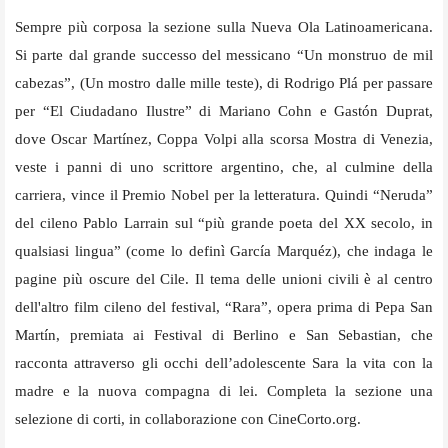
Sempre più corposa la sezione sulla Nueva Ola Latinoamericana.
Si parte dal grande successo del messicano “Un monstruo de mil
cabezas”, (Un mostro dalle mille teste), di Rodrigo Plá per passare
per “El Ciudadano Ilustre” di Mariano Cohn e Gastón Duprat,
dove Oscar Martínez, Coppa Volpi alla scorsa Mostra di Venezia,
veste i panni di uno scrittore argentino, che, al culmine della
carriera, vince il Premio Nobel per la letteratura. Quindi “Neruda”
del cileno Pablo Larrain sul “più grande poeta del XX secolo, in
qualsiasi lingua” (come lo definì García Marquéz), che indaga le
pagine più oscure del Cile. Il tema delle unioni civili è al centro
dell'altro film cileno del festival, “Rara”, opera prima di Pepa San
Martín, premiata ai Festival di Berlino e San Sebastian, che
racconta attraverso gli occhi dell’adolescente Sara la vita con la
madre e la nuova compagna di lei. Completa la sezione una
selezione di corti, in collaborazione con CineCorto.org.