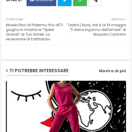
Twit
Wh
VECCHIA
NUOVA
Museo Riso di Palermo, fino all'11
Teatro L'Aura, dal 4 al 14 maggio
ter
ats
giugno in mostra le “Opere
"Il dolce inganno dell'amore" di
Grandi” di Turi Simeti. La
Maurizio Canforini
recensione di Fattitaliani
ap
p
TI POTREBBE INTERESSARE
Mostra di più