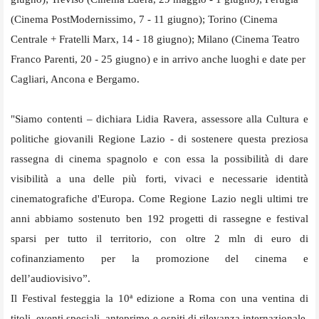
(Cinema PostModernissimo, 7 - 11 giugno); Torino (Cinema
Centrale + Fratelli Marx, 14 - 18 giugno); Milano (Cinema Teatro
Franco Parenti, 20 - 25 giugno) e in arrivo anche luoghi e date per
Cagliari, Ancona e Bergamo.
"Siamo contenti – dichiara Lidia Ravera, assessore alla Cultura e
politiche giovanili Regione Lazio - di sostenere questa preziosa
rassegna di cinema spagnolo e con essa la possibilità di dare
visibilità a una delle più forti, vivaci e necessarie identità
cinematografiche d'Europa. Come Regione Lazio negli ultimi tre
anni abbiamo sostenuto ben 192 progetti di rassegne e festival
sparsi per tutto il territorio, con oltre 2 mln di euro di
cofinanziamento per la promozione del cinema e
dell’audiovisivo”.
Il Festival festeggia la 10ª edizione a Roma con una ventina di
titoli, eventi speciali, anteprime e ospiti di rilevanza internazionale,