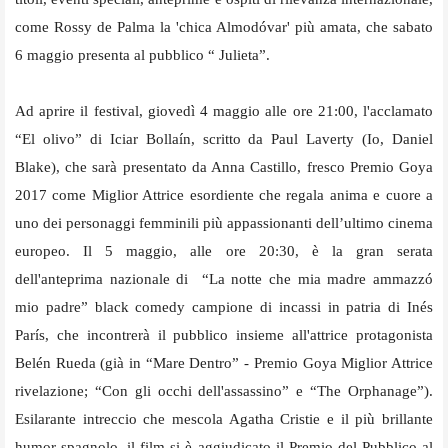
come Rossy de Palma la 'chica Almodóvar' più amata, che sabato
6 maggio presenta al pubblico “ Julieta”.
Ad aprire il festival, giovedì 4 maggio alle ore 21:00, l'acclamato
“El olivo” di Iciar Bollaín, scritto da Paul Laverty (Io, Daniel
Blake), che sarà presentato da Anna Castillo, fresco Premio Goya
2017 come Miglior Attrice esordiente che regala anima e cuore a
uno dei personaggi femminili più appassionanti dell’ultimo cinema
europeo. Il 5 maggio, alle ore 20:30, è la gran serata
dell'anteprima nazionale di “La notte che mia madre ammazzó
mio padre” black comedy campione di incassi in patria di Inés
París, che incontrerà il pubblico insieme all'attrice protagonista
Belén Rueda (già in “Mare Dentro” - Premio Goya Miglior Attrice
rivelazione; “Con gli occhi dell'assassino” e “The Orphanage”).
Esilarante intreccio che mescola Agatha Cristie e il più brillante
humor spagnolo, il film si è aggiudicato il Premio del Pubblico al