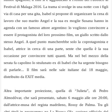
Festival di Malaga 2016. La trama si svolge in una notte: con i figli
via di casa per una gita, Isabel si propone di organizzare la cena di
lavoro che suo marito Angel e la sua ex moglie Susana hanno in
agenda con un famoso attore argentino: lo vogliono convincere a
essere il protagonista del loro prossimo film, un giallo scritto dallo
stesso Angel. A quel punto mancherebbe solo la coprotagonista e
Isabel, attrice in cerca di una parte, sente che quella è la sua
occasione per convincere tutti quanti. Ma nel bel mezzo della
serata fa capolino lo stralunato ex di Isabel che ha urgente bisogno
di parlarle... Il film sarà nelle sale italiane dal 18 maggio,
distribuito da EXIT media.
Altra importante proiezione, quella di “Julieta”, di Pedro
Almodóvar, che sarà presentato, sabato 6 maggio alle ore 20:00,
dall'attrice-musa del regista madrileno, Rossy de Palma. Tra gli
altri titoli in programma ne La Nueva Ola, sezione ufficiale del