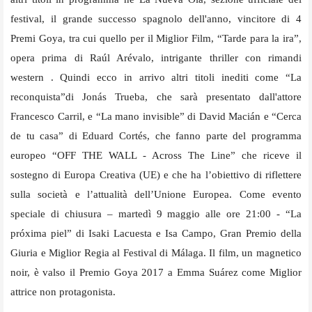
festival, il grande successo spagnolo dell'anno, vincitore di 4
Premi Goya, tra cui quello per il Miglior Film, “Tarde para la ira”,
opera prima di Raúl Arévalo, intrigante thriller con rimandi
western . Quindi ecco in arrivo altri titoli inediti come “La
reconquista”di Jonás Trueba, che sarà presentato dall'attore
Francesco Carril, e “La mano invisible” di David Macián e “Cerca
de tu casa” di Eduard Cortés, che fanno parte del programma
europeo “OFF THE WALL - Across The Line” che riceve il
sostegno di Europa Creativa (UE) e che ha l’obiettivo di riflettere
sulla società e l’attualità dell’Unione Europea. Come evento
speciale di chiusura – martedì 9 maggio alle ore 21:00 - “La
próxima piel” di Isaki Lacuesta e Isa Campo, Gran Premio della
Giuria e Miglior Regia al Festival di Málaga. Il film, un magnetico
noir, è valso il Premio Goya 2017 a Emma Suárez come Miglior
attrice non protagonista.