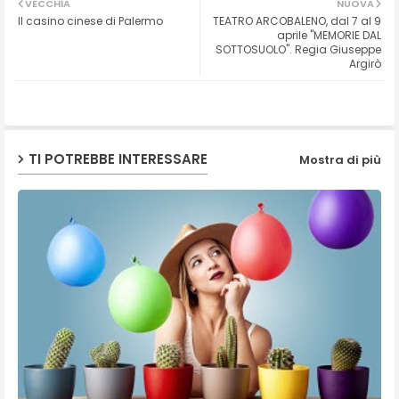
VECCHIA
NUOVA
Il casino cinese di Palermo
TEATRO ARCOBALENO, dal 7 al 9
ter
ats
aprile "MEMORIE DAL
SOTTOSUOLO". Regia Giuseppe
Argirò
ap
p
TI POTREBBE INTERESSARE
Mostra di più