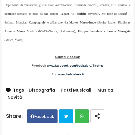
Dopo cambi di formazione, gite al mare, avvelenamenti, ritorsioni, processi, scandali, ritiri spirituali e
bonifiche dentarie, la band dà alle stampe l’album
“E’ difficile trovarsi”,
che forse ne segnerà il
declino. Monsieur
Campagnolo è affiancato da Matteo Marenduzzo
(Soviet Ladies, Riaffiora),
Antonio Marco
Miotti (MiSaCheNevica, Disfunzione),
Filippo Pietrobon e Jacopo Monegato
(Masca, Masca).
Contatti e social:
Facebook
www.facebook.com/bobbalera/?fref=ts
Sito
www.bobbalera.it
Tags
Discografia
Fatti Musicali
Musica
Novità
Facebook
Twit
Wh