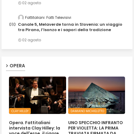
02 agosto
Fattitaliani
Fatti Televisivi
Canale 5, Melaverde torna in Slovenia: un viaggio
tra Pirano, l’Isonzo e i sapori della tradizione
02 agosto
OPERA
CLAY HILLEY
DAMIANO MICHIELETTO
Opera. Fattitaliani
UNO SPECCHIO INFRANTO
intervista Clay Hilley: la
PER VIOLETTA: LA PRIMA
voce dell'eroe, il rigore
TRAVIATA FIRMATA DA