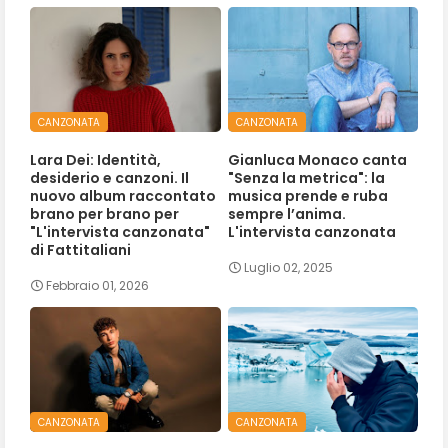
CANZONATA
CANZONATA
Lara Dei: Identità,
Gianluca Monaco canta
desiderio e canzoni. Il
"Senza la metrica": la
nuovo album raccontato
musica prende e ruba
brano per brano per
sempre l’anima.
"L'intervista canzonata"
L'intervista canzonata
di Fattitaliani
Luglio 02, 2025
Febbraio 01, 2026
CANZONATA
CANZONATA