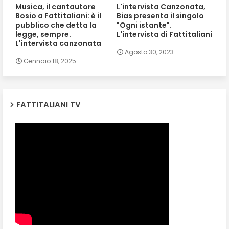
Musica, il cantautore
L'intervista Canzonata,
Bosio a Fattitaliani: è il
Bias presenta il singolo
pubblico che detta la
"Ogni istante".
legge, sempre.
L'intervista di Fattitaliani
L'intervista canzonata
Agosto 30, 2023
Gennaio 18, 2025
FATTITALIANI TV