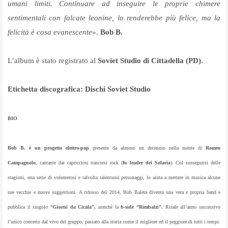
umani limiti. Continuare ad inseguire le proprie chimere
sentimentali con falcate leonine, lo renderebbe più felice, ma la
felicità è cosa evanescente
».
Bob B.
L’album è stato registrato al
Soviet Studio di Cittadella (PD).
Etichetta discografica: Dischi Soviet Studio
BIO
Bob B. è un progetto elettro-pop
presente da almeno un decennio nella mente di
Romeo
Campagnolo
, cantante dai capricciosi trascorsi rock (
fu leader dei Solaria
). Col susseguirsi delle
stagioni, una serie di volenterosi e talvolta talentuosi personaggi, lo aiuta a mettere in musica alcune
sue vecchie e nuove suggestioni. A ridosso del 2014, Bob Balera diventa una vera e propria band e
pubblica il singolo
“Giorni da Cicala”,
nonchè la
b-side “Rimbalzi”.
Risale all’anno successivo
l’unico concerto dal vivo del gruppo, passato alla storia come il migliore ed il peggiore di tutti i tempi.