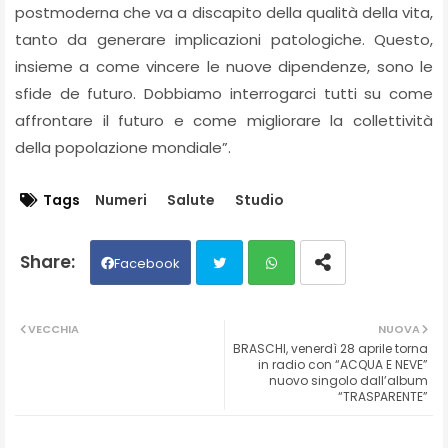
postmoderna che va a discapito della qualità della vita,
tanto da generare implicazioni patologiche. Questo,
insieme a come vincere le nuove dipendenze, sono le
sfide de futuro. Dobbiamo interrogarci tutti su come
affrontare il futuro e come migliorare la collettività
della popolazione mondiale”.
Tags
Numeri
Salute
Studio
Facebook
Twit
Wh
VECCHIA
NUOVA
BRASCHI, venerdì 28 aprile torna
ter
ats
in radio con “ACQUA E NEVE”
nuovo singolo dall’album
“TRASPARENTE”
ap
p