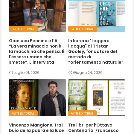
FATTI EDITORIALI
FATTI EDITORIALI
Gianluca Pennino e l’AI:
In libreria "Leggere
“La vera minaccia non è
l'acqua" di Tristan
la macchina che pensa. È
Gooley, fondatore del
l'essere umano che
metodo di
smette”. L'intervista
“orientamento naturale”
Luglio 01, 2026
Giugno 24, 2026
FATTI EDITORIALI
FATTI EDITORIALI
Vincenzo Mangione, tra il
Tre libri per l’Ottavo
buio della paura e la luce
Centenario. Francesco