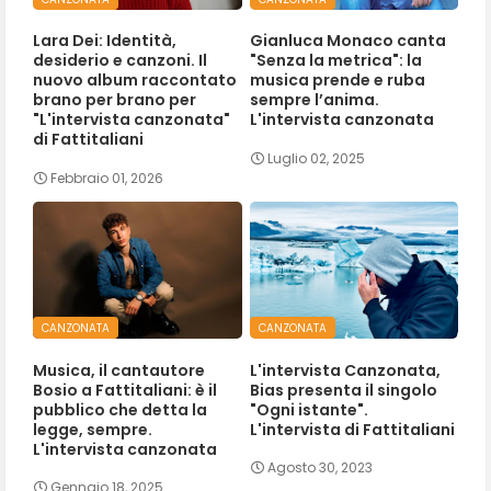
Lara Dei: Identità,
Gianluca Monaco canta
desiderio e canzoni. Il
"Senza la metrica": la
nuovo album raccontato
musica prende e ruba
brano per brano per
sempre l’anima.
"L'intervista canzonata"
L'intervista canzonata
di Fattitaliani
Luglio 02, 2025
Febbraio 01, 2026
CANZONATA
CANZONATA
Musica, il cantautore
L'intervista Canzonata,
Bosio a Fattitaliani: è il
Bias presenta il singolo
pubblico che detta la
"Ogni istante".
legge, sempre.
L'intervista di Fattitaliani
L'intervista canzonata
Agosto 30, 2023
Gennaio 18, 2025