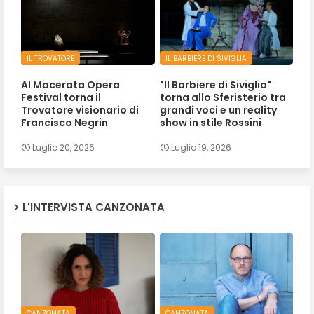
IL TROVATORE
IL BARBIERE DI SIVIGLIA
Al Macerata Opera
"Il Barbiere di Siviglia"
Festival torna il
torna allo Sferisterio tra
Trovatore visionario di
grandi voci e un reality
Francisco Negrin
show in stile Rossini
Luglio 20, 2026
Luglio 19, 2026
L'INTERVISTA CANZONATA
CANZONATA
CANZONATA