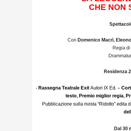
CHE NON 
Spettacol
Con
Domenico Macrì, Eleono
Regia d
Drammatur
Residenza 2
-
Rassegna Teatrale Exit
Autori IX Ed. –
Cort
testo, Premio miglior regia, P
Pubblicazione sulla rivista “Ridotto” edita 
del
Dal 30 