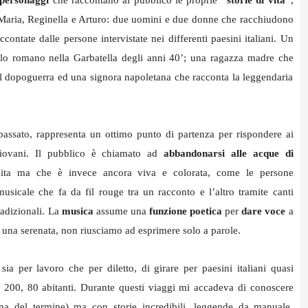
 personaggi
che raccontano al pubblico le proprie
“storie di vita”
,
 Maria, Reginella e Arturo: due uomini e due donne che racchiudono
accontate dalle persone intervistate nei differenti paesini italiani. Un
olo romano nella Garbatella degli anni 40’; una ragazza madre che
dal dopoguerra ed una signora napoletana che racconta la leggendaria
assato, rappresenta un ottimo punto di partenza per rispondere ai
 giovani. Il pubblico è chiamato ad
abbandonarsi alle acque di
ta ma che è invece ancora viva e colorata, come le persone
usicale che fa da fil rouge tra un racconto e l’altro tramite canti
radizionali. La
musica
assume una
funzione poetica
per
dare voce
a
una serenata, non riusciamo ad esprimere solo a parole.
sia per lavoro che per diletto, di girare per paesini italiani quasi
0, 200, 80 abitanti. Durante questi viaggi mi accadeva di conoscere
na del termine) ma con storie incredibili, leggende da manuale,