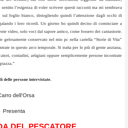
 sentito l’esigenza di voler scrivere questi racconti ma mi sembrava
ul foglio bianco, distogliendo quindi l’attenzione dagli occhi di
galando i loro ricordi. Un giorno ho quindi deciso di cominciare a
ente video, solo voci dal sapore antico, come fossero dei cantastorie.
e gelosamente conservato nel mio pc nella cartella “Storie di Vita”
ontrate in questo arco temporale. Si tratta per lo più di gente anziana,
catori, contadini, artigiani oppure semplicemente persone incontrate
 piazza.”
li delle persone intervistate.
 Carro dell’Orsa
Presenta
DA DEL PESCATORE