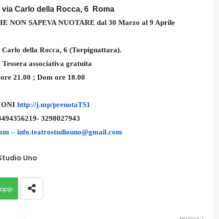
via Carlo della Rocca, 6 Roma
HE NON SAPEVA NUOTARE
dal 30 Marzo al 9 Aprile
 Carlo della Rocca, 6 (Torpignattara).
. Tessera associativa gratuita
 ore 21.00 ; Dom ore 18.00
IONI
http://j.mp/
prenotaTS1
 3494356219- 3298027943
com
–
info
.teatrostudiouno@gmail.com
Studio Uno
app
NUOVA