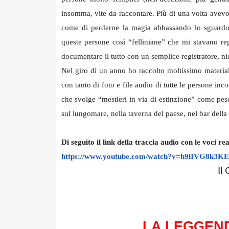
insomma, vite da raccontare. Più di una volta avevo
come di perderne la magia abbassando lo sguardo s
queste persone così “felliniane” che mi stavano re
documentare il tutto con un semplice registratore, ni
Nel giro di un anno ho raccolto moltissimo material
con tanto di foto e file audio di tutte le persone inc
che svolge “mestieri in via di estinzione” come pes
sul lungomare, nella taverna del paese, nel bar della
Di seguito il link della traccia audio con le voci rea
https://www.youtube.com/watch?
v=h9lIVG8k3KE
Il
LA LEGGEN