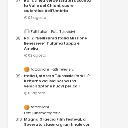
Rai 1, Linea Verde Estate racconta
la Valle del Chiani, cuore
autentico dell’Umbria
02 agosto
Fattitaliani
Fatti Televisivi
Rai 2, “Bellissima Italia Missione
Benessere”: l’ultima tappa è
Amelia
02 agosto
fattitaliani
Fatti Televisivi
Italia 1, stasera "Jurassic Park III":
il ritorno ad Isla Sorna tra
velociraptor e nuovi pericoli
01 agosto
fattitaliani
Fatti Cinematografici
Magna Graecia Film Festival, a
Soverato stasera gran finale con