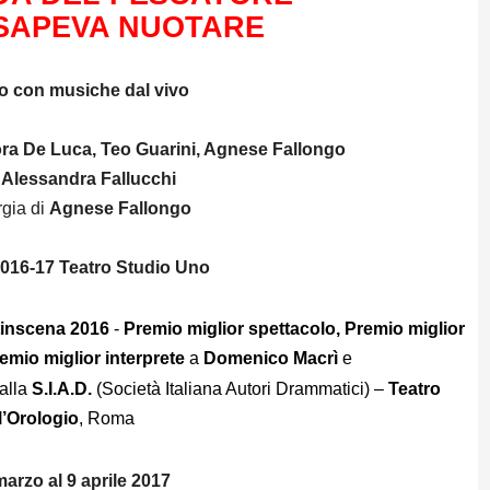
SAPEVA NUOTARE
o con musiche dal vivo
ra De Luca, Teo Guarini, Agnese Fallongo
i
Alessandra Fallucchi
gia di
Agnese Fallongo
016-17 Teatro Studio Uno
inscena 2016
-
Premio miglior spettacolo, Premio miglior
remio miglior interprete
a
Domenico Macrì
e
dalla
S.I.A.D.
(Società Italiana Autori Drammatici) –
Teatro
l’Orologio
, Roma
marzo al 9 aprile 2017