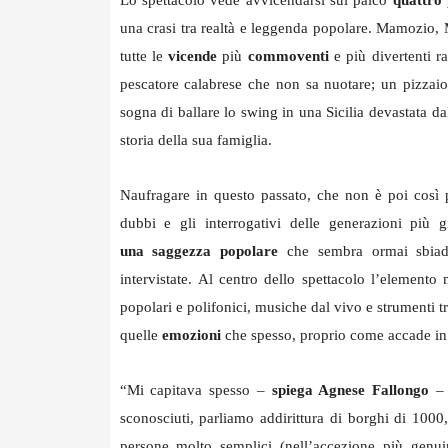
Lo spettacolo vede avvicendarsi sul palco
quattro
una crasi tra realtà e leggenda popolare. Mamozio,
tutte le
vicende
più
commoventi
e più divertenti r
pescatore calabrese che non sa nuotare; un pizzai
sogna di ballare lo swing in una Sicilia devastata 
storia della sua famiglia.
Naufragare in questo passato, che non è poi così p
dubbi e gli interrogativi delle generazioni più
una
saggezza popolare
che sembra ormai sbiadi
intervistate.
Al centro dello spettacolo l’elemento m
popolari e polifonici, musiche dal vivo e strumenti t
quelle
emozioni
che spesso, proprio come accade in 
“Mi capitava spesso –
spiega Agnese Fallongo
– 
sconosciuti, parliamo addirittura di borghi di 100
persone molto semplici (nell’accezione più genui