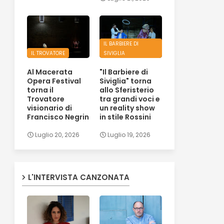
IL BARBIERE DI
IL TROVATORE
SIVIGLIA
Al Macerata
"Il Barbiere di
Opera Festival
Siviglia" torna
torna il
allo Sferisterio
Trovatore
tra grandi voci e
visionario di
un reality show
Francisco Negrin
in stile Rossini
Luglio 20, 2026
Luglio 19, 2026
L'INTERVISTA CANZONATA